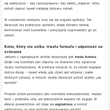
się estetycznie – bez rozmazywania i bez efektu „klejenia”, który
potrafi zepsuć nawet najlepiej dobrany odcień.
W codziennym makijażu liczy się też wygoda aplikacji. Ten
błyszczyk ma praktyczny aplikator, dzięki któremu łatwiej
kontrolować ilość kosmetyku i precyzyjnie rozprowadzić go po
ustach.
Kolor, który nie znika: trwała formuła i odporność na
ścieranie
Jednym z największych atutów błyszczyka jest
trwała formuła
.
Dzięki niej kosmetyk jest odporny na ścieranie oraz ogranicza
ryzyko rozmazywania. W praktyce oznacza to, że odcień wygląda
dobrze dłużej – nawet wtedy, gdy dzień jest aktywny i pełen
drobnych sytuacji, w których zwykły błyszczyk potrafi szybko „się
wycofać”.
Produkt został pomyślany jako kosmetyk wielozadaniowy: nadaje
kolor i podkreśla usta, ale jednocześnie wspiera ich wygląd. W
efekcie powierzchnia ust staje się
wygładzona
, a koloryt
ujednolicony, co daje bardziej dopracowany rezultat.