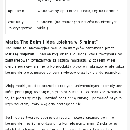
Aplikacja
Wbudowany aplikator ułatwiający nakładanie
Warianty
9 odcieni (od chłodnych brązów do ciemnych
kolorystyczne
wiśni)
Marka The Balm i idea „piękna w 5 minut”
The Balm to innowacyjna marka kosmetyków stworzona przez
Marissę Shipman
– pasjonatkę dbania o urodę, która zaczynała od
zainteresowań związanych ze sztuką makijażu. Z czasem w jej
ofercie pojawiły się nie tylko produkty typowo makijażowe, ale także
kosmetyki pielęgnujące do cery i włosów oraz lakiery do paznokci.
Misją marki jest dostarczanie prostych, uniwersalnych kosmetyków,
które pomagają wydobyć „piękno w 5 minut”. W praktyce oznacza
to, że produkty mają ułatwiać codzienną rutynę i pozwalać szybko
uzyskać efekt, który wygląda profesjonalnie.
Jeśli lubisz tworzyć spójne stylizacje, możesz sięgnąć po inne
kosmetyki The Balm o działaniu komplementarnym. Dzięki temu
łatwiej zbudować harmonijny makijaż ust i reszty twarzy, bez