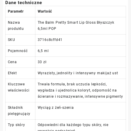
Dane techniczne
Parametr
Wartość
Nazwa
The Balm Pretty Smart Lip Gloss Błyszczyk
produktu
6,5ml POP
SKU
3716c8cffd41
Pojemność
6,5 ml
Cena
33 zł
Efekt
Wyrazisty, jednolity i intensywny makijaż ust
Kluczowe
Trwała formuła, brak uczucia lepkości,
właściwości
wygładza i ujednolica koloryt, odporność na
ścieranie i rozmazywanie, intensywne pigmenty
Składnik
Wyciąg z żeń-szenia
pielęgnujący
Typ skóry
Odpowiedni dla każdego typu skóry, nie
wywołuje podrażnień