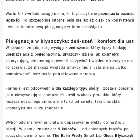
Warto też zwrócić uwagę na to, że błyszczyk
nie pozostawia uczucia
lepkości
. To szczególnie istotne, jeśli nie lubisz ciężkich konsystencji
i wolisz komfortową pielęgnację w formie makijażu.
Pielęgnacja w błyszczyku: żeń-szeń i komfort dla ust
W składzie znajduje się wyciąg z
żeń-szenia
, który łączy funkcję
upiększającą z pielęgnacyjną. Błyszczyk działa jak kosmetyk
koloryzujący, ale pomaga również odżywiać i wspierać kondycję ust.
To sprawia, że makijaż wygląda atrakcyjnie, a usta nie są „tylko
pomalowane”, lecz także potraktowane z troską.
Formuła jest odpowiednia
dla każdego typu skóry
i została opisana
jako niewywołująca podrażnień. Jeśli szukasz produktu, który
możesz nosić regularnie, a nie tylko od święta, taki charakter
kosmetyku ma duże znaczenie.
Wybór odcieni również ułatwia dopasowanie efektu do nastroju i
okazji. W gamie znajdziesz
9 kolorów
– od chłodnych brązów po
soczyste, ciemne wiśnie.
The Balm Pretty Smart Lip Gloss Błyszczyk