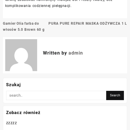
komplikowania codziennej pielęgnacji.
Nawigacja
Garnier Olia farba do
PURA PURE REPAIR MASKA ODŻYWCZA 1 L
wpisu
włosów 5.0 Brown 60 g
Written by
admin
Szukaj
Zobacz również
zzzzz