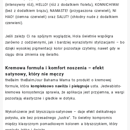
(intensywny róż), HELLO! (róż z dodatkiem fioletu), KONNICHIWA!
(beż z dodatkiem brązu), NAMASTE! (przygaszona czerwień), NI
HAO! (ciemna czerwień) oraz SALUT! (chłodny nude z dodatkiem
czerwieni).
Jeśli zależy Ci na spójnym wyglądzie, Hola świetnie współgra
zarówno z codziennymi, jak i bardziej wyrazistymi stylizacjami – bo
dzięki wysokiej pigmentacji kolor pozostaje czytelny, nawet gdy w
ciągu dnia zmienia się światło.
Kremowa formuła i komfort noszenia – efekt
satynowy, który nie męczy
theBalm theBalmJour Bahama Mama to produkt o kremowej
formule, która
kompleksowo nawilża i pielęgnuje
usta. Jedwabisto-
kremowa konsystencja sprawia, że aplikacja jest przyjemna, a wargi
pozostają elastyczne i gładkie w dotyku.
Wykończenie jest błyszcząco-satynowe – daje efekt delikatnego
połysku, ale bez przesadnego „lustra”. To świetny kompromis
między klasycznym pomadkowym kolorem a błyszczykiem, który
wygląda lekko i świeżo.