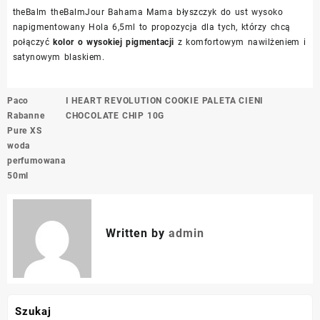
theBalm theBalmJour Bahama Mama błyszczyk do ust wysoko
napigmentowany Hola 6,5ml to propozycja dla tych, którzy chcą
połączyć
kolor o wysokiej pigmentacji
z komfortowym nawilżeniem i
satynowym blaskiem.
Nawigacja
Paco
I HEART REVOLUTION COOKIE PALETA CIENI
wpisu
Rabanne
CHOCOLATE CHIP 10G
Pure XS
woda
perfumowana
50ml
Written by
admin
Szukaj