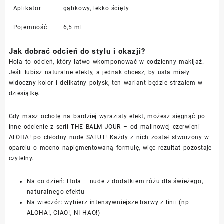
Aplikator
gąbkowy, lekko ścięty
Pojemność
6,5 ml
Jak dobrać odcień do stylu i okazji?
Hola to odcień, który łatwo wkomponować w codzienny makijaż.
Jeśli lubisz naturalne efekty, a jednak chcesz, by usta miały
widoczny kolor i delikatny połysk, ten wariant będzie strzałem w
dziesiątkę.
Gdy masz ochotę na bardziej wyrazisty efekt, możesz sięgnąć po
inne odcienie z serii THE BALM JOUR – od malinowej czerwieni
ALOHA! po chłodny nude SALUT! Każdy z nich został stworzony w
oparciu o mocno napigmentowaną formułę, więc rezultat pozostaje
czytelny.
Na co dzień: Hola – nude z dodatkiem różu dla świeżego,
naturalnego efektu
Na wieczór: wybierz intensywniejsze barwy z linii (np.
ALOHA!, CIAO!, NI HAO!)