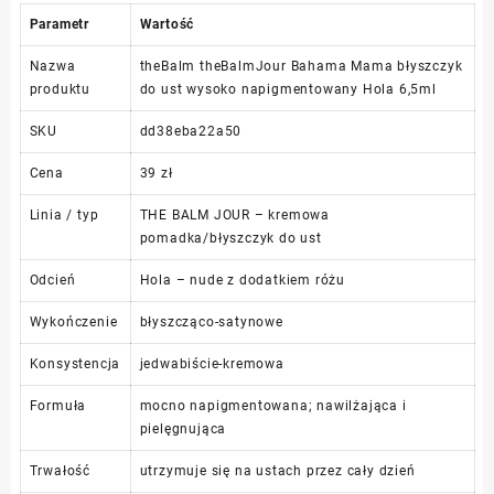
Parametr
Wartość
Nazwa
theBalm theBalmJour Bahama Mama błyszczyk
produktu
do ust wysoko napigmentowany Hola 6,5ml
SKU
dd38eba22a50
Cena
39 zł
Linia / typ
THE BALM JOUR – kremowa
pomadka/błyszczyk do ust
Odcień
Hola – nude z dodatkiem różu
Wykończenie
błyszcząco-satynowe
Konsystencja
jedwabiście-kremowa
Formuła
mocno napigmentowana; nawilżająca i
pielęgnująca
Trwałość
utrzymuje się na ustach przez cały dzień