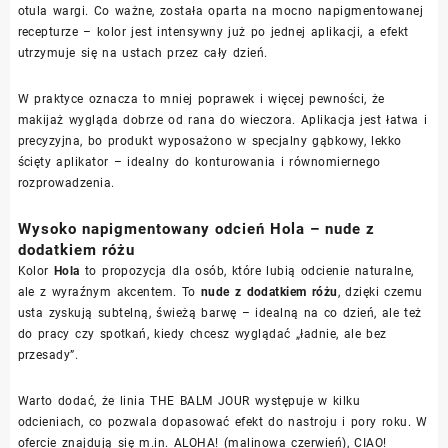
otula wargi. Co ważne, została oparta na mocno napigmentowanej
recepturze – kolor jest intensywny już po jednej aplikacji, a efekt
utrzymuje się na ustach przez cały dzień.
W praktyce oznacza to mniej poprawek i więcej pewności, że
makijaż wygląda dobrze od rana do wieczora. Aplikacja jest łatwa i
precyzyjna, bo produkt wyposażono w specjalny gąbkowy, lekko
ścięty aplikator – idealny do konturowania i równomiernego
rozprowadzenia.
Wysoko napigmentowany odcień Hola – nude z
dodatkiem różu
Kolor
Hola
to propozycja dla osób, które lubią odcienie naturalne,
ale z wyraźnym akcentem. To
nude z dodatkiem różu
, dzięki czemu
usta zyskują subtelną, świeżą barwę – idealną na co dzień, ale też
do pracy czy spotkań, kiedy chcesz wyglądać „ładnie, ale bez
przesady”.
Warto dodać, że linia THE BALM JOUR występuje w kilku
odcieniach, co pozwala dopasować efekt do nastroju i pory roku. W
ofercie znajdują się m.in. ALOHA! (malinowa czerwień), CIAO!