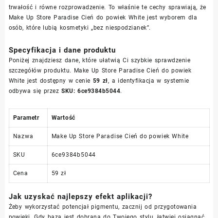
trwałość i równe rozprowadzenie. To właśnie te cechy sprawiają, że
Make Up Store Paradise Cień do powiek White jest wyborem dla
osób, które lubią kosmetyki „bez niespodzianek”.
Specyfikacja i dane produktu
Poniżej znajdziesz dane, które ułatwią Ci szybkie sprawdzenie
szczegółów produktu. Make Up Store Paradise Cień do powiek
White jest dostępny w cenie
59 zł
, a identyfikacja w systemie
odbywa się przez
SKU: 6ce9384b5044
.
Parametr
Wartość
Nazwa
Make Up Store Paradise Cień do powiek White
SKU
6ce9384b5044
Cena
59 zł
Jak uzyskać najlepszy efekt aplikacji?
Żeby wykorzystać potencjał pigmentu, zacznij od przygotowania
powieki. Gdy baza jest dobrana do Twojego stylu, łatwiej osiągnąć