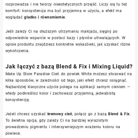
rozprowadza i nie tworzy nieestetycznych przejść. Liczy się tu też
komfort: konsystencja ma być przyjemna w użyciu, a efekt ma
wyglądać
gładko i równomiernie
.
Jeśli zależy Ci na dłuższym utrzymaniu makijażu, sięgnij po
odpowiednie wsparcie w postaci bazy i płynów utrwalających. W
opisie produktu znajdziesz konkretne wskazówki, jak uzyskać różne
wykończenia.
Jak łączyć z bazą Blend & Fix i Mixing Liquid?
Make Up Store Paradise Cień do powiek White możesz stosować na
kilka sposobów, w zależności od tego, jaki efekt chcesz osiągnąć.
Najbardziej klasyczne użycie polega na aplikacji samym cieniem —
wtedy podkreślisz kolor i zachowasz przyjemną, jedwabistą
konsystencję.
Jeżeli chcesz uzyskać
kremowy cień
, połącz go z bazą
Blend & Fix
.
To świetna opcja, gdy zależy Ci na bardziej wyrazistym
prowadzeniu pigmentu i intensywniejszym wrażeniu koloru na
powiece.