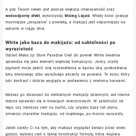
A gdy Twoim celem jest jeszcze większa intensywność oraz
wodoodporny efekt
, wykorzystaj
Mixing Liquid
. Wtedy kolor zyskuje
mocniejsze „związanie” z powieką, a makijaż jest odporniejszy na
warunki w ciągu dnia.
White jako baza do makijażu: od subtelności po
wyrazistość
Odcień Make Up Store Paradise Cień do powiek White świetnie
sprawdza się jako element większej kompozycji. Jasny, czysty
pigment może pełnić rolę rozświetlenia w kąciku oka, podkreślenia
łuku brwiowego albo wyraźnego akcentu na powiece. To kolor, który
lubi kontrast i dobrze wygląda w zestawieniu z wieloma barwami.
Możesz go stosować do delikatnych makijaży dziennych, ale równie
dobrze sprawdzi się w kreacjach wieczorowych. W zależności od
tego, czy nałożysz cień na sucho, czy użyjesz bazy lub płynu,
zmienisz charakter makijażu: od miękkiego, po mocno wyrazisty.
Jeżeli zależy Ci na tym, aby makijaż wyglądał świeżo przez wiele
godzin, wybierz cień o takiej konstrukcji formuły, która wspiera