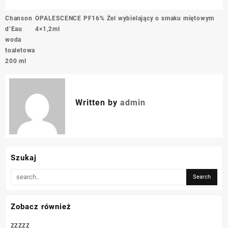
Nawigacja
Chanson
OPALESCENCE PF16% Żel wybielający o smaku miętowym
wpisu
d’Eau
4×1,2ml
woda
toaletowa
200 ml
Written by
admin
Szukaj
Zobacz również
zzzzz