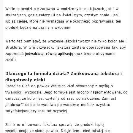
White sprawdzi się zarówno w codziennych makijażach, jak i w
stylizacjach, gdzie zależy Ci na świetlistym, czystym tonie. Jeśli
lubisz cienie, które nie wymagają wielokrotnego poprawiania, ten
produkt będzie naturalnym wyborem.
Warto też pamiętać, że wrażenie jakości tworzy nie tylko kolor, ale i
struktura. W tym przypadku tekstura została dopracowana tak, aby
zapewniać
jedwabistą, równą aplikację
oraz trwałe utrzymanie
efektu.
Dlaczego ta formuła działa? Zmiksowana tekstura i
długotrwały efekt
Paradise Cień do powiek White to cień stworzony z myślą o
trwałości i wygodzie. Jego formuła jest mocno napigmentowana, co
oznacza, że kolor jest czytelny od razu po nałożeniu. Zamiast
„budować” odcienie warstwa po warstwie, możesz uzyskać
satysfakcjonujący rezultat szybciej.
Zmi k ro n i zowana tekstura sprawia, że produkt lepiej
współpracuje ze skórą powiek. Dzięki temu cień łatwiej się