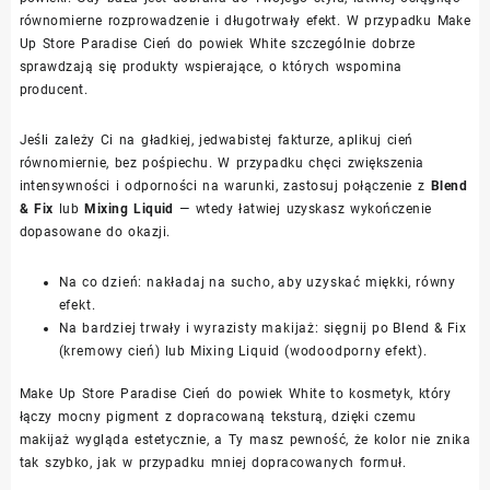
równomierne rozprowadzenie i długotrwały efekt. W przypadku Make
Up Store Paradise Cień do powiek White szczególnie dobrze
sprawdzają się produkty wspierające, o których wspomina
producent.
Jeśli zależy Ci na gładkiej, jedwabistej fakturze, aplikuj cień
równomiernie, bez pośpiechu. W przypadku chęci zwiększenia
intensywności i odporności na warunki, zastosuj połączenie z
Blend
& Fix
lub
Mixing Liquid
— wtedy łatwiej uzyskasz wykończenie
dopasowane do okazji.
Na co dzień: nakładaj na sucho, aby uzyskać miękki, równy
efekt.
Na bardziej trwały i wyrazisty makijaż: sięgnij po Blend & Fix
(kremowy cień) lub Mixing Liquid (wodoodporny efekt).
Make Up Store Paradise Cień do powiek White to kosmetyk, który
łączy mocny pigment z dopracowaną teksturą, dzięki czemu
makijaż wygląda estetycznie, a Ty masz pewność, że kolor nie znika
tak szybko, jak w przypadku mniej dopracowanych formuł.