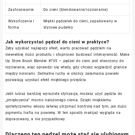
Zastosowanie
Do cieni (blendowanie/rozcieranie)
Wykończenie i
Miękki pędzelek do cieni, zapakowany w
forma
stylowe pudełko
Jak wykorzystać pędzel do cieni w praktyce?
Żeby uzyskać najlepszy efekt, warto pracować pędzlem na
niewielkiej ilości produktu i stopniowo budować intensywność. Make
Up Store Brush Blender #705 – pędzel do cieni jest stworzony do
rozcierania, więc sprawdzi się wtedy, gdy chcesz wygładzić granice
między kolorami. Delikatne ruchy w okolicy załamania powieki
pozwalają uzyskać efekt miękkiego przejścia.
Jeśli lubisz bardziej wyraziste stylizacje, możesz użyć pędzla do
„zmiękczenia” mocno nałożonego cienia. Dzięki miękkiemu
syntetycznemu włosiu łatwiej utrzymać kontrolę nad tym, jak dużo
pigmentu trafia na powiekę. W ten sposób makijaż wygląda na
dopracowany, a nie przypadkowy.
Dlaczego ten pędzel może stać się ulubionym