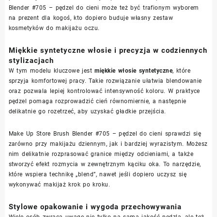
Blender #705 – pędzel do cieni może też być trafionym wyborem
na prezent dla kogoś, kto dopiero buduje własny zestaw
kosmetyków do makijażu oczu.
Miękkie syntetyczne włosie i precyzja w codziennych
stylizacjach
W tym modelu kluczowe jest
miękkie włosie syntetyczne
, które
sprzyja komfortowej pracy. Takie rozwiązanie ułatwia blendowanie
oraz pozwala lepiej kontrolować intensywność koloru. W praktyce
pędzel pomaga rozprowadzić cień równomiernie, a następnie
delikatnie go rozetrzeć, aby uzyskać gładkie przejścia.
Make Up Store Brush Blender #705 – pędzel do cieni sprawdzi się
zarówno przy makijażu dziennym, jak i bardziej wyrazistym. Możesz
nim delikatnie rozprasować granice między odcieniami, a także
stworzyć efekt rozmycia w zewnętrznym kąciku oka. To narzędzie,
które wspiera technikę „blend”, nawet jeśli dopiero uczysz się
wykonywać makijaż krok po kroku.
Stylowe opakowanie i wygoda przechowywania