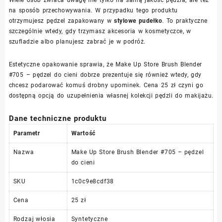
Wiele osób zwraca uwagę nie tylko na samą jakość pędzla, ale też
na sposób przechowywania. W przypadku tego produktu
otrzymujesz pędzel zapakowany w
stylowe pudełko
. To praktyczne
szczególnie wtedy, gdy trzymasz akcesoria w kosmetyczce, w
szufladzie albo planujesz zabrać je w podróż.
Estetyczne opakowanie sprawia, że Make Up Store Brush Blender
#705 – pędzel do cieni dobrze prezentuje się również wtedy, gdy
chcesz podarować komuś drobny upominek. Cena 25 zł czyni go
dostępną opcją do uzupełnienia własnej kolekcji pędzli do makijażu.
Dane techniczne produktu
Parametr
Wartość
Nazwa
Make Up Store Brush Blender #705 – pędzel
do cieni
SKU
1c0c9e8cdf38
Cena
25 zł
Rodzaj włosia
Syntetyczne