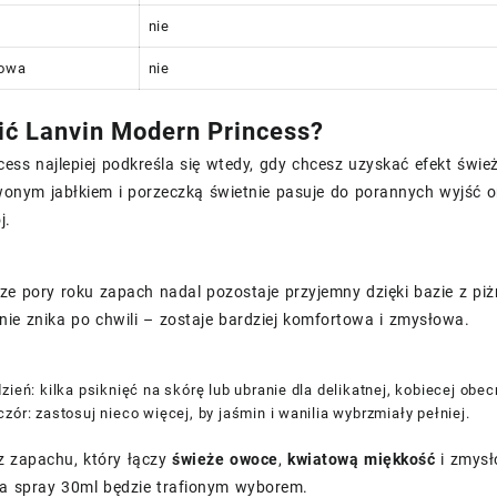
nie
lowa
nie
ić Lanvin Modern Princess?
ess najlepiej podkreśla się wtedy, gdy chcesz uzyskać efekt świ
wonym jabłkiem i porzeczką świetnie pasuje do porannych wyjść oraz
j.
ze pory roku zapach nadal pozostaje przyjemny dzięki bazie z piżm
ie znika po chwili – zostaje bardziej komfortowa i zmysłowa.
zień: kilka psiknięć na skórę lub ubranie dla delikatnej, kobiecej obec
zór: zastosuj nieco więcej, by jaśmin i wanilia wybrzmiały pełniej.
z zapachu, który łączy
świeże owoce
,
kwiatową miękkość
i zmysł
 spray 30ml będzie trafionym wyborem.