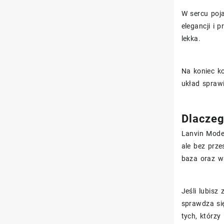
W sercu poj
elegancji i 
lekka.
Na koniec k
układ sprawi
Dlaczeg
Lanvin Mode
ale bez prz
baza oraz wa
Jeśli lubis
sprawdza si
tych, którzy