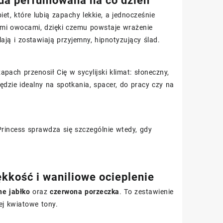
da perfumowana na co dzień
, które lubią zapachy lekkie, a jednocześnie
mi owocami, dzięki czemu powstaje wrażenie
ulają i zostawiają przyjemny, hipnotyzujący ślad.
pach przenosił Cię w sycylijski klimat: słoneczny,
będzie idealny na spotkania, spacer, do pracy czy na
Princess sprawdza się szczególnie wtedy, gdy
kość i waniliowe ocieplenie
ne jabłko
oraz
czerwona porzeczka
. To zestawienie
iej kwiatowe tony.