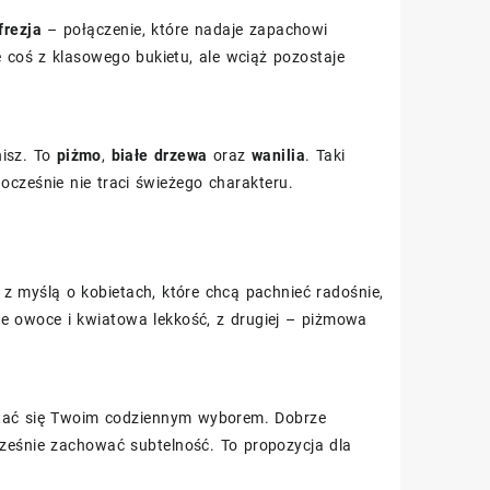
frezja
– połączenie, które nadaje zapachowi
e coś z klasowego bukietu, ale wciąż pozostaje
nisz. To
piżmo
,
białe drzewa
oraz
wanilia
. Taki
nocześnie nie traci świeżego charakteru.
myślą o kobietach, które chcą pachnieć radośnie,
e owoce i kwiatowa lekkość, z drugiej – piżmowa
 stać się Twoim codziennym wyborem. Dobrze
cześnie zachować subtelność. To propozycja dla