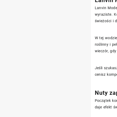
Lanvin 
Lanvin Moder
wyraziste. 
świeżości i 
W tej wodzie
roślinny i p
wieczór, gdy
Jeśli szukas
cenisz kompo
Nuty za
Początek ko
daje efekt ś