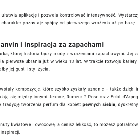
y
ułatwia aplikację i pozwala kontrolować intensywność. Wystarczy 
o charakter pozostaje spójny od pierwszego wrażenia aż po bazę.
anvin i inspiracja za zapachami
rka, której historia łączy modę z wrażeniami zapachowymi. Jej z
ła pierwsze ubrania już w wieku 13 lat. W trakcie rozwoju karier
łby jej gust i styl życia.
owstały kompozycje, które szybko zyskały uznanie – także dzięk
wiają się między innymi Jeanne, Rumeur 2 Rose oraz Eclat d’Arpe
w tradycję tworzenia perfum dla kobiet:
pewnych siebie
, dyskretn
z nuty kwiatowe i owocowe, a cenisz lekkość, to możesz potrakto
nspiracji.