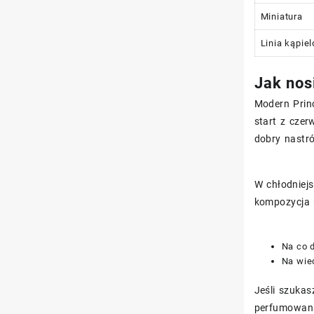
Miniatura
Linia kąpie
Jak nos
Modern Princ
start z czer
dobry nastró
W chłodniejs
kompozycja n
Na co d
Na wiec
Jeśli szukas
perfumowana