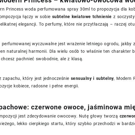
Modern Princess – kwiatowo-owocowa wo
n Princess woda perfumowana spray 30ml to propozycja dla kobiet
Kompozycja łączy w sobie
subtelne kwiatowe tchnienie
z soczysty
delikatnej elegancji. To perfumy, które nie przytłaczają – raczej ot
 perfumowanej wyczuwalne jest wrażenie letniego ogrodu, jakby za
ełen naturalnej harmonii. Dla wielu osób to właśnie ten charakter 
 chcesz pachnieć swobodnie, ale z klasą.
z zapachu, który jest jednocześnie
sensualny i subtelny
, Modern 
zycje kobiece, radosne i pełne energii.
pachowe: czerwone owoce, jaśminowa mięk
mpozycji jest zdecydowanie owocowy. Nutę głowy tworzą
czerwo
wieżego, lekko cierpkiego startu, który szybko przechodzi w bardz