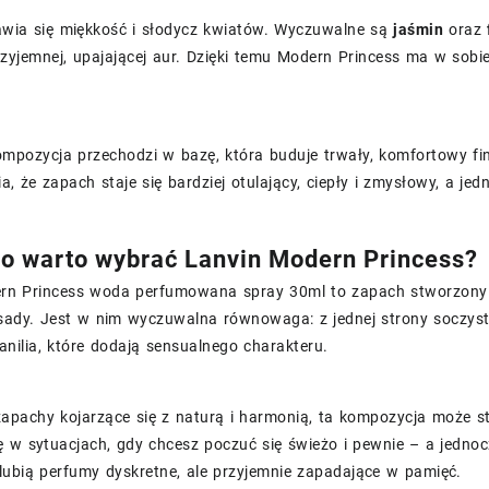
awia się miękkość i słodycz kwiatów. Wyczuwalne są
jaśmin
oraz
przyjemnej, upajającej aur. Dzięki temu Modern Princess ma w sobi
ompozycja przechodzi w bazę, która buduje trwały, komfortowy fi
a, że zapach staje się bardziej otulający, ciepły i zmysłowy, a jed
o warto wybrać Lanvin Modern Princess?
rn Princess woda perfumowana spray 30ml to zapach stworzony z 
esady. Jest w nim wyczuwalna równowaga: z jednej strony soczyst
nilia, które dodają sensualnego charakteru.
z zapachy kojarzące się z naturą i harmonią, ta kompozycja może
ę w sytuacjach, gdy chcesz poczuć się świeżo i pewnie – a jedno
 lubią perfumy dyskretne, ale przyjemnie zapadające w pamięć.