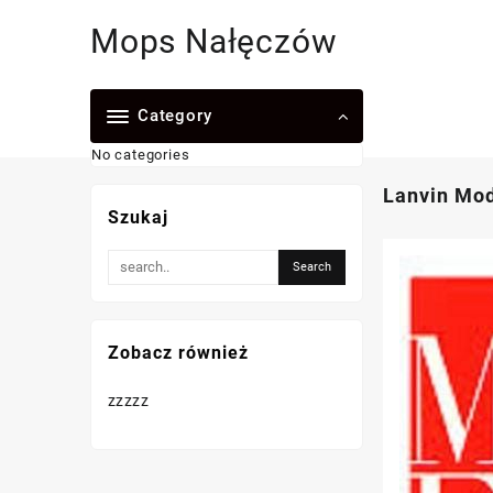
Skip
Mops Nałęczów
to
content
Category
No categories
Lanvin Mo
Szukaj
Zobacz również
zzzzz