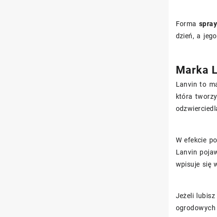
Forma
spra
dzień, a jeg
Marka L
Lanvin to ma
która tworzy
odzwierciedla
W efekcie p
Lanvin poja
wpisuje się 
Jeżeli lubis
ogrodowych i