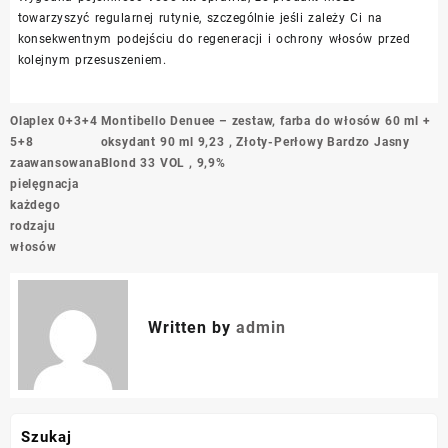
towarzyszyć regularnej rutynie, szczególnie jeśli zależy Ci na
konsekwentnym podejściu do regeneracji i ochrony włosów przed
kolejnym przesuszeniem.
Nawigacja
Olaplex 0+3+4
Montibello Denuee – zestaw, farba do włosów 60 ml +
wpisu
5+8
oksydant 90 ml 9,23 , Złoty-Perłowy Bardzo Jasny
zaawansowana
Blond 33 VOL , 9,9%
pielęgnacja
każdego
rodzaju
włosów
Written by
admin
Szukaj