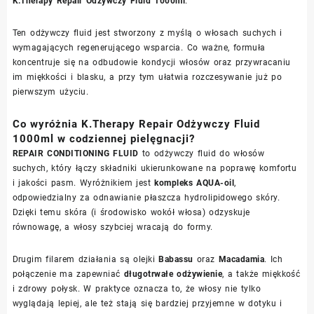
K.Therapy Repair Odżywczy Fluid 1000ml
.
Ten odżywczy fluid jest stworzony z myślą o włosach suchych i
wymagających regenerującego wsparcia. Co ważne, formuła
koncentruje się na odbudowie kondycji włosów oraz przywracaniu
im miękkości i blasku, a przy tym ułatwia rozczesywanie już po
pierwszym użyciu.
Co wyróżnia K.Therapy Repair Odżywczy Fluid
1000ml w codziennej pielęgnacji?
REPAIR CONDITIONING FLUID
to odżywczy fluid do włosów
suchych, który łączy składniki ukierunkowane na poprawę komfortu
i jakości pasm. Wyróżnikiem jest
kompleks AQUA-oil
,
odpowiedzialny za odnawianie płaszcza hydrolipidowego skóry.
Dzięki temu skóra (i środowisko wokół włosa) odzyskuje
równowagę, a włosy szybciej wracają do formy.
Drugim filarem działania są olejki
Babassu
oraz
Macadamia
. Ich
połączenie ma zapewniać
długotrwałe odżywienie
, a także miękkość
i zdrowy połysk. W praktyce oznacza to, że włosy nie tylko
wyglądają lepiej, ale też stają się bardziej przyjemne w dotyku i