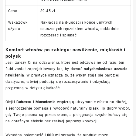
Cena
89.45 zł
Wskazówki
Nakładać na długości i końce umytych
użycia
osuszonych ręcznikiem włosów, dokładnie
rozczesać i spłukać
Komfort włosów po zabiegu: nawilżenie, miękkość i
połysk
Jeśli zależy Ci na odżywieniu, które jest odczuwalne od razu, ten
fluid został zaprojektowany tak, by dawać
natychmiastowe uczucie
nawilżenia
. W praktyce oznacza to, że włosy stają się bardziej
elastyczne, łatwiej poddają się rozczesywaniu i odzyskują
przyjemną w dotyku gładkość.
Olejki
Babassu
i
Macadamia
wspierają utrzymanie efektu na dłużej,
a jednocześnie pomagają wydobyć naturalny
blask
. To dobry wybór,
gdy Twoje pasma są przesuszone, a pielęgnacja często kończy się
na doraźnym efekcie bez realnej poprawy kondycji.
Wygodna pojemność
1000 ml
sprawia, że produkt może