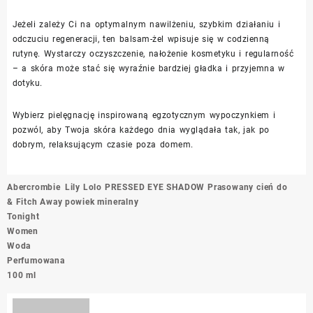
Jeżeli zależy Ci na optymalnym nawilżeniu, szybkim działaniu i
odczuciu regeneracji, ten balsam-żel wpisuje się w codzienną
rutynę. Wystarczy oczyszczenie, nałożenie kosmetyku i regularność
– a skóra może stać się wyraźnie bardziej gładka i przyjemna w
dotyku.
Wybierz pielęgnację inspirowaną egzotycznym wypoczynkiem i
pozwól, aby Twoja skóra każdego dnia wyglądała tak, jak po
dobrym, relaksującym czasie poza domem.
Nawigacja
Abercrombie
Lily Lolo PRESSED EYE SHADOW Prasowany cień do
wpisu
& Fitch Away
powiek mineralny
Tonight
Women
Woda
Perfumowana
100 ml