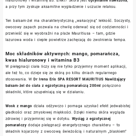
hialuronowy i witaminę B3. Efekt? Skóra jest
optymalnie nawilżona
,
a przy tym zyskuje aksamitne wygładzenie i uczucie relaksu.
Ten balsam-żel ma charakterystyczną „wakacyjną” lekkość. Soczysty,
owocowy zapach pozwala na chwilę oderwać się od codzienności i
przenieść się w wyobraźni na plaże Mauritiusa – tam, gdzie
lazurowa woda i ciepłe powietrze zachęcają do zwolnienia tempa.
Moc składników aktywnych: mango, pomarańcza,
kwas hialuronowy i witamina B3
W pielęgnacji ciała liczy się nie tylko przyjemny moment aplikacji,
ale też to, co dzieje się ze skórą po kilku dniach regularnego
stosowania. W
Dr Irena Eris SPA RESORT MAURITIUS Nawilżający
balsam-żel do ciała z egzotyczną pomarańczą 200ml
połączono
składniki, które uzupełniają się w działaniu.
Wosk z mango
działa odżywczo i pomaga uzyskać efekt jedwabistej
gładkości oraz zmysłowej miękkości. Dzięki niemu skóra wygląda
zdrowiej i przyjemniej się w dotyku.
Wyciąg z egzotycznej
pomarańczy
dodaje pielęgnacji energetycznego charakteru – to
składnik kojarzony z owocową świeżością i naturalnym „blaskiem”