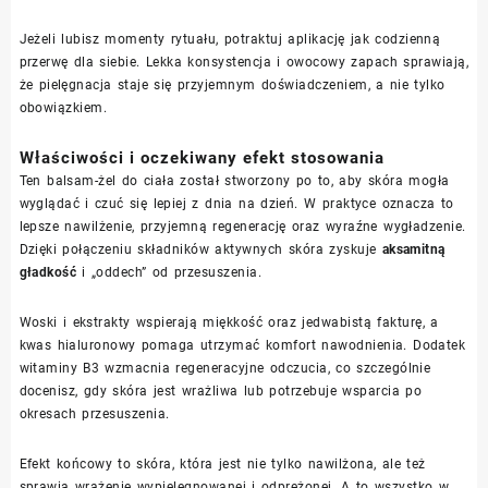
Jeżeli lubisz momenty rytuału, potraktuj aplikację jak codzienną
przerwę dla siebie. Lekka konsystencja i owocowy zapach sprawiają,
że pielęgnacja staje się przyjemnym doświadczeniem, a nie tylko
obowiązkiem.
Właściwości i oczekiwany efekt stosowania
Ten balsam-żel do ciała został stworzony po to, aby skóra mogła
wyglądać i czuć się lepiej z dnia na dzień. W praktyce oznacza to
lepsze nawilżenie, przyjemną regenerację oraz wyraźne wygładzenie.
Dzięki połączeniu składników aktywnych skóra zyskuje
aksamitną
gładkość
i „oddech” od przesuszenia.
Woski i ekstrakty wspierają miękkość oraz jedwabistą fakturę, a
kwas hialuronowy pomaga utrzymać komfort nawodnienia. Dodatek
witaminy B3 wzmacnia regeneracyjne odczucia, co szczególnie
docenisz, gdy skóra jest wrażliwa lub potrzebuje wsparcia po
okresach przesuszenia.
Efekt końcowy to skóra, która jest nie tylko nawilżona, ale też
sprawia wrażenie wypielęgnowanej i odprężonej. A to wszystko w