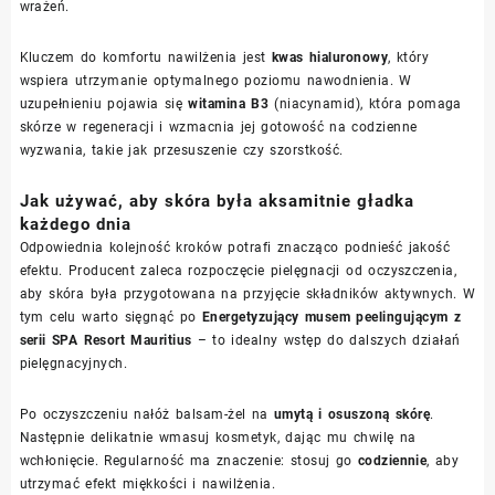
wrażeń.
Kluczem do komfortu nawilżenia jest
kwas hialuronowy
, który
wspiera utrzymanie optymalnego poziomu nawodnienia. W
uzupełnieniu pojawia się
witamina B3
(niacynamid), która pomaga
skórze w regeneracji i wzmacnia jej gotowość na codzienne
wyzwania, takie jak przesuszenie czy szorstkość.
Jak używać, aby skóra była aksamitnie gładka
każdego dnia
Odpowiednia kolejność kroków potrafi znacząco podnieść jakość
efektu. Producent zaleca rozpoczęcie pielęgnacji od oczyszczenia,
aby skóra była przygotowana na przyjęcie składników aktywnych. W
tym celu warto sięgnąć po
Energetyzujący musem peelingującym z
serii SPA Resort Mauritius
– to idealny wstęp do dalszych działań
pielęgnacyjnych.
Po oczyszczeniu nałóż balsam-żel na
umytą i osuszoną skórę
.
Następnie delikatnie wmasuj kosmetyk, dając mu chwilę na
wchłonięcie. Regularność ma znaczenie: stosuj go
codziennie
, aby
utrzymać efekt miękkości i nawilżenia.