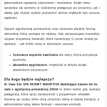
jednocześnie zapewnia odżywienie i nawilżenie. Dzięki temu
sprawdza się zarówno w codziennej pielęgnacji po prysznicu, jak i
wtedy, gdy chcesz szybko przywrócić skórze miękkość bez uczucia
ciężkości.
Zapach egzotycznej pomarańczy oraz owocowe akcenty tworzą
atmosferę, która zachęca do relaksu. Gdy wmasowujesz kosmetyk,
czujesz przyjemną świeżość, która towarzyszy Ci przez chwilę po
aplikacji – jak krótki urlop w domowym zaciszu.
Codzienne wsparcie nawilżenia
dla skóry, która potrzebuje
komfortu
Aksamitne wygładzenie
i miękkość w dotyku dzięki
składnikom odżywczym
Dla kogo będzie najlepszy?
Dr Irena Eris SPA RESORT MAURITIUS Nawilżający balsam-żel do
ciała z egzotyczną pomarańczą 200ml
to dobry wybór, gdy szukasz
pielęgnacji, która łączy skuteczność z przyjemnym rytuałem.
Docenią go osoby, które chcą utrzymać skórę w dobrej kondycji, a
jednocześnie lubią lekkie formuły i owocowe aromaty.