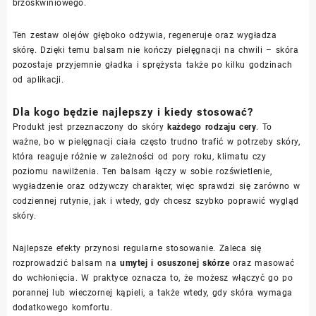
brzoskwiniowego.
Ten zestaw olejów głęboko odżywia, regeneruje oraz wygładza
skórę. Dzięki temu balsam nie kończy pielęgnacji na chwili – skóra
pozostaje przyjemnie gładka i sprężysta także po kilku godzinach
od aplikacji.
Dla kogo będzie najlepszy i kiedy stosować?
Produkt jest przeznaczony do skóry
każdego rodzaju cery
. To
ważne, bo w pielęgnacji ciała często trudno trafić w potrzeby skóry,
która reaguje różnie w zależności od pory roku, klimatu czy
poziomu nawilżenia. Ten balsam łączy w sobie rozświetlenie,
wygładzenie oraz odżywczy charakter, więc sprawdzi się zarówno w
codziennej rutynie, jak i wtedy, gdy chcesz szybko poprawić wygląd
skóry.
Najlepsze efekty przynosi regularne stosowanie. Zaleca się
rozprowadzić balsam na
umytej i osuszonej skórze
oraz masować
do wchłonięcia. W praktyce oznacza to, że możesz włączyć go po
porannej lub wieczornej kąpieli, a także wtedy, gdy skóra wymaga
dodatkowego komfortu.