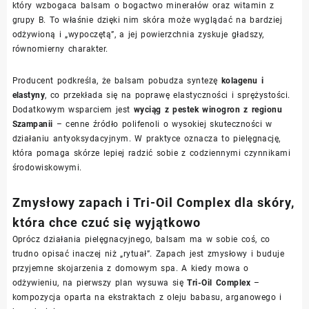
który wzbogaca balsam o bogactwo minerałów oraz witamin z
grupy B. To właśnie dzięki nim skóra może wyglądać na bardziej
odżywioną i „wypoczętą”, a jej powierzchnia zyskuje gładszy,
równomierny charakter.
Producent podkreśla, że balsam pobudza syntezę
kolagenu i
elastyny
, co przekłada się na poprawę elastyczności i sprężystości.
Dodatkowym wsparciem jest
wyciąg z pestek winogron z regionu
Szampanii
– cenne źródło polifenoli o wysokiej skuteczności w
działaniu antyoksydacyjnym. W praktyce oznacza to pielęgnację,
która pomaga skórze lepiej radzić sobie z codziennymi czynnikami
środowiskowymi.
Zmysłowy zapach i Tri-Oil Complex dla skóry,
która chce czuć się wyjątkowo
Oprócz działania pielęgnacyjnego, balsam ma w sobie coś, co
trudno opisać inaczej niż „rytuał”. Zapach jest zmysłowy i buduje
przyjemne skojarzenia z domowym spa. A kiedy mowa o
odżywieniu, na pierwszy plan wysuwa się
Tri-Oil Complex
–
kompozycja oparta na ekstraktach z oleju babasu, arganowego i