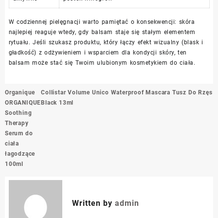
W codziennej pielęgnacji warto pamiętać o konsekwencji: skóra
najlepiej reaguje wtedy, gdy balsam staje się stałym elementem
rytuału. Jeśli szukasz produktu, który łączy efekt wizualny (blask i
gładkość) z odżywieniem i wsparciem dla kondycji skóry, ten
balsam może stać się Twoim ulubionym kosmetykiem do ciała.
Nawigacja
Organique
Collistar Volume Unico Waterproof Mascara Tusz Do Rzęs
wpisu
ORGANIQUE
Black 13ml
Soothing
Therapy
Serum do
ciała
łagodzące
100ml
Written by
admin