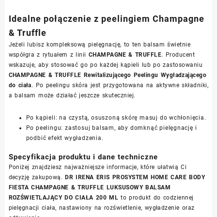
Idealne połączenie z peelingiem Champagne
& Truffle
Jeżeli lubisz kompleksową pielęgnację, to ten balsam świetnie
współgra z rytuałem z linii
CHAMPAGNE & TRUFFLE
. Producent
wskazuje, aby stosować go po każdej kąpieli lub po zastosowaniu
CHAMPAGNE & TRUFFLE Rewitalizującego Peelingu Wygładzającego
do ciała
. Po peelingu skóra jest przygotowana na aktywne składniki,
a balsam może działać jeszcze skuteczniej.
Po kąpieli: na czystą, osuszoną skórę masuj do wchłonięcia.
Po peelingu: zastosuj balsam, aby domknąć pielęgnację i
podbić efekt wygładzenia.
Specyfikacja produktu i dane techniczne
Poniżej znajdziesz najważniejsze informacje, które ułatwią Ci
decyzję zakupową.
DR IRENA ERIS PROSYSTEM HOME CARE BODY
FIESTA CHAMPAGNE & TRUFFLE LUKSUSOWY BALSAM
ROZŚWIETLAJĄCY DO CIAŁA 200 ML
to produkt do codziennej
pielęgnacji ciała, nastawiony na rozświetlenie, wygładzenie oraz