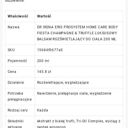
odżywienie.
Właściwość
Wartość
Nazwa
DR IRENA ERIS PROSYSTEM HOME CARE BODY
FIESTA CHAMPAGNE & TRUFFLE LUKSUSOWY
BALSAM ROZŚWIETLAJĄCY DO CIAŁA 200 ML
SKU
15684f0677a5
Pojemność
200 ml
Cena
145.8 zł
Działanie
Rozświetlające, wygładzające
Potrzeba
Nawilżenie, pielęgnacja ciała, wygładzenie
pielęgnacyjna
Rodzaj cery
Każda
Składniki
ekstrakt z białej trufli, Tri-Oil Complex, wyciąg z
aktywne
pestek winogron