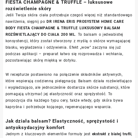
FIESTA CHAMPAGNE & TRUFFLE – luksusowe
rozświetlenie skóry
Jeśli Twoja skóra ciała potrzebuje czegoś więcej niż standardowego
nawilżenia, sięgnij po
DR IRENA ERIS PROSYSTEM HOME CARE
BODY FIESTA CHAMPAGNE & TRUFFLE LUKSUSOWY BALSAM
ROZŚWIETLAJĄCY DO CIAŁA 200 ML
. To balsam o jedwabistej
konsystencji, który został stworzony z myślą o skórze wymagającej
blasku, wygładzenia i odżywienia. Efekt „wow” zaczyna się już
podczas aplikacji – preparat łatwo się rozprowadza i wchłania,
pozostawiając skórę miękką w dotyku.
W recepturze postawiono na połączenie składników aktywnych,
które wspierają codzienną pielęgnację. Balsam działa rozświetlająco
i wygładzająco, ale jednocześnie dostarcza skórze substancji, które
pomagają utrzymać jej elastyczność oraz sprężystość. To
propozycja dla każdego typu cery, także wtedy, gdy skóra bywa
kapryśna i potrzebuje kojącego, regenerującego wsparcia.
Jak działa balsam? Elastyczność, sprężystość i
antyoksydacyjny komfort
Jednym z kluczowych elementów formuły jest
ekstrakt z białej trufli
,