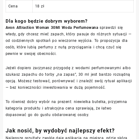
Cena
18 zł
Dla kogo będzie dobrym wyborem?
Avon Attraction Woman 30Ml Woda Perfumowana
sprawdzi się
wtedy, gdy chcesz mieć zapach, który pasuje do różnych sytuacji —
od codziennych spotkań po wieczorne wyjścia. To propozycja dla
osób, które lubią perfumy z nutą przyciągania i chcą czuć się
pewnie w swojej obecności.
Jeżeli dopiero zaczynasz przygodę z wodami perfumowanymi albo
szukasz zapachu do torby „na zapas”, 30 ml jest bardzo rozsądną
opcją. Możesz testować, porównywać i znaleźć swój rytuał aplikacji
— bez konieczności inwestowania w dużą pojemność.
To również dobry wybór na prezent: niewielka butelka, przyjemna
kategoria produktu i atrakcyjna cena sprawiają, że łatwo
dopasować go do gustu obdarowanej osoby.
Jak nosić, by wydobyć najlepszy efekt?
Najlepsze rezultaty zwykle daje aplikacja na miejsca, gdzie skóra