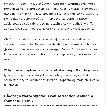
świetnym tropem może być
Avon Attraction Woman 30Ml Woda
Perfumowana
. To propozycja od marki Avon, stworzona po to, by
uwodzić nie krzykiem, lecz elegancją i zmysłowym wykończeniem.
Kompaktowa pojemność 30 ml sprawia, że perfumy łatwo
zabierzesz ze sobą do pracy, na uczelnię czy w podróż — a Ty
zawsze będziesz mieć pod ręką swój ulubiony akcent zapachu.
Choć sama butelka jest niewielka, jej obecność w codziennej
stylizacji bywa duża. Zapach ma działać jak dyskretna obietnica:
„jestem tu i zwracam na siebie uwagę”. To wybór dla osób, które
lubią aromaty z klasą i lubią czuć się wyjątkowo, niezależnie od
okazji.
W tej ofercie znajdziesz również konkretną cenę:
18 zł
. To jedna z
tych propozycji, przy których łatwo zdecydować się na test — i
sprawdzić, czy to właśnie ten kierunek zapachowy staje się Twoim
ulubionym.
Dlaczego warto wybrać Avon Attraction Woman w
formacie 30 ml?
Avon Attraction Woman 30Ml Woda Perfumowana
to format, który