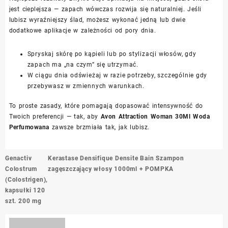
jest cieplejsza — zapach wówczas rozwija się naturalniej. Jeśli
lubisz wyraźniejszy ślad, możesz wykonać jedną lub dwie
dodatkowe aplikacje w zależności od pory dnia.
Spryskaj skórę po kąpieli lub po stylizacji włosów, gdy
zapach ma „na czym” się utrzymać.
W ciągu dnia odświeżaj w razie potrzeby, szczególnie gdy
przebywasz w zmiennych warunkach.
To proste zasady, które pomagają dopasować intensywność do
Twoich preferencji — tak, aby
Avon Attraction Woman 30Ml Woda
Perfumowana
zawsze brzmiała tak, jak lubisz.
Nawigacja
Genactiv
Kerastase Densifique Densite Bain Szampon
wpisu
Colostrum
zagęszczający włosy 1000ml + POMPKA
(Colostrigen),
kapsułki 120
szt. 200 mg