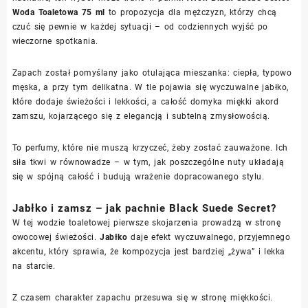
Woda Toaletowa 75 ml
to propozycja dla mężczyzn, którzy chcą
czuć się pewnie w każdej sytuacji – od codziennych wyjść po
wieczorne spotkania.
Zapach został pomyślany jako otulająca mieszanka: ciepła, typowo
męska, a przy tym delikatna. W tle pojawia się wyczuwalne jabłko,
które dodaje świeżości i lekkości, a całość domyka miękki akord
zamszu, kojarzącego się z elegancją i subtelną zmysłowością.
To perfumy, które nie muszą krzyczeć, żeby zostać zauważone. Ich
siła tkwi w równowadze – w tym, jak poszczególne nuty układają
się w spójną całość i budują wrażenie dopracowanego stylu.
Jabłko i zamsz – jak pachnie Black Suede Secret?
W tej wodzie toaletowej pierwsze skojarzenia prowadzą w stronę
owocowej świeżości.
Jabłko
daje efekt wyczuwalnego, przyjemnego
akcentu, który sprawia, że kompozycja jest bardziej „żywa” i lekka
na starcie.
Z czasem charakter zapachu przesuwa się w stronę miękkości.