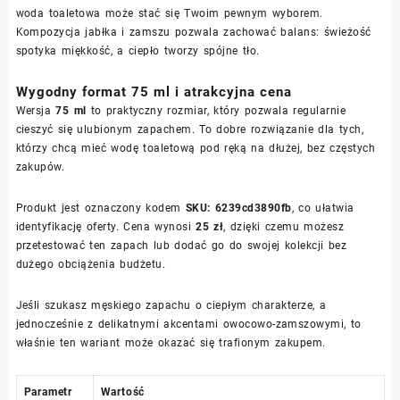
woda toaletowa może stać się Twoim pewnym wyborem.
Kompozycja jabłka i zamszu pozwala zachować balans: świeżość
spotyka miękkość, a ciepło tworzy spójne tło.
Wygodny format 75 ml i atrakcyjna cena
Wersja
75 ml
to praktyczny rozmiar, który pozwala regularnie
cieszyć się ulubionym zapachem. To dobre rozwiązanie dla tych,
którzy chcą mieć wodę toaletową pod ręką na dłużej, bez częstych
zakupów.
Produkt jest oznaczony kodem
SKU: 6239cd3890fb
, co ułatwia
identyfikację oferty. Cena wynosi
25 zł
, dzięki czemu możesz
przetestować ten zapach lub dodać go do swojej kolekcji bez
dużego obciążenia budżetu.
Jeśli szukasz męskiego zapachu o ciepłym charakterze, a
jednocześnie z delikatnymi akcentami owocowo-zamszowymi, to
właśnie ten wariant może okazać się trafionym zakupem.
Parametr
Wartość