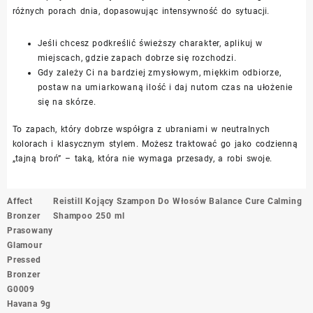
różnych porach dnia, dopasowując intensywność do sytuacji.
Jeśli chcesz podkreślić świeższy charakter, aplikuj w
miejscach, gdzie zapach dobrze się rozchodzi.
Gdy zależy Ci na bardziej zmysłowym, miękkim odbiorze,
postaw na umiarkowaną ilość i daj nutom czas na ułożenie
się na skórze.
To zapach, który dobrze współgra z ubraniami w neutralnych
kolorach i klasycznym stylem. Możesz traktować go jako codzienną
„tajną broń” – taką, która nie wymaga przesady, a robi swoje.
Nawigacja
Affect
Reistill Kojący Szampon Do Włosów Balance Cure Calming
wpisu
Bronzer
Shampoo 250 ml
Prasowany
Glamour
Pressed
Bronzer
G0009
Havana 9g