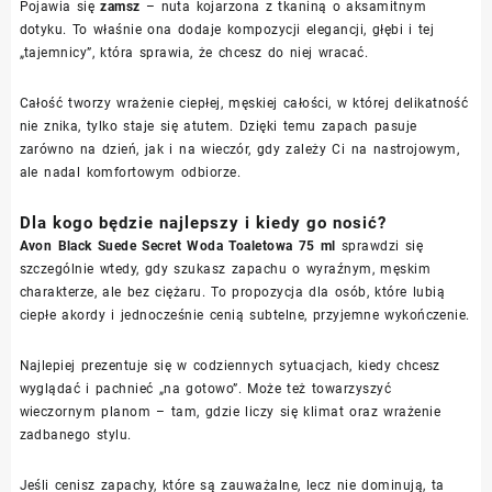
Pojawia się
zamsz
– nuta kojarzona z tkaniną o aksamitnym
dotyku. To właśnie ona dodaje kompozycji elegancji, głębi i tej
„tajemnicy”, która sprawia, że chcesz do niej wracać.
Całość tworzy wrażenie ciepłej, męskiej całości, w której delikatność
nie znika, tylko staje się atutem. Dzięki temu zapach pasuje
zarówno na dzień, jak i na wieczór, gdy zależy Ci na nastrojowym,
ale nadal komfortowym odbiorze.
Dla kogo będzie najlepszy i kiedy go nosić?
Avon Black Suede Secret Woda Toaletowa 75 ml
sprawdzi się
szczególnie wtedy, gdy szukasz zapachu o wyraźnym, męskim
charakterze, ale bez ciężaru. To propozycja dla osób, które lubią
ciepłe akordy i jednocześnie cenią subtelne, przyjemne wykończenie.
Najlepiej prezentuje się w codziennych sytuacjach, kiedy chcesz
wyglądać i pachnieć „na gotowo”. Może też towarzyszyć
wieczornym planom – tam, gdzie liczy się klimat oraz wrażenie
zadbanego stylu.
Jeśli cenisz zapachy, które są zauważalne, lecz nie dominują, ta