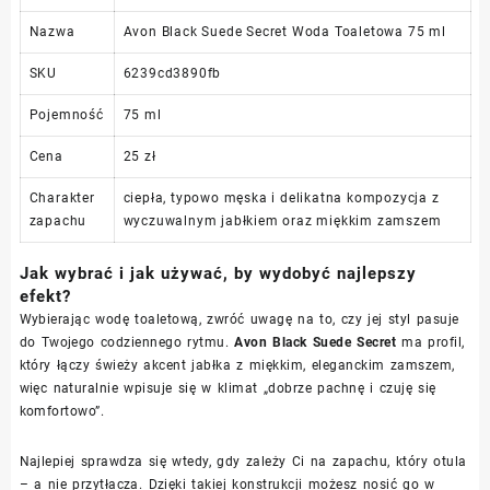
Nazwa
Avon Black Suede Secret Woda Toaletowa 75 ml
SKU
6239cd3890fb
Pojemność
75 ml
Cena
25 zł
Charakter
ciepła, typowo męska i delikatna kompozycja z
zapachu
wyczuwalnym jabłkiem oraz miękkim zamszem
Jak wybrać i jak używać, by wydobyć najlepszy
efekt?
Wybierając wodę toaletową, zwróć uwagę na to, czy jej styl pasuje
do Twojego codziennego rytmu.
Avon Black Suede Secret
ma profil,
który łączy świeży akcent jabłka z miękkim, eleganckim zamszem,
więc naturalnie wpisuje się w klimat „dobrze pachnę i czuję się
komfortowo”.
Najlepiej sprawdza się wtedy, gdy zależy Ci na zapachu, który otula
– a nie przytłacza. Dzięki takiej konstrukcji możesz nosić go w