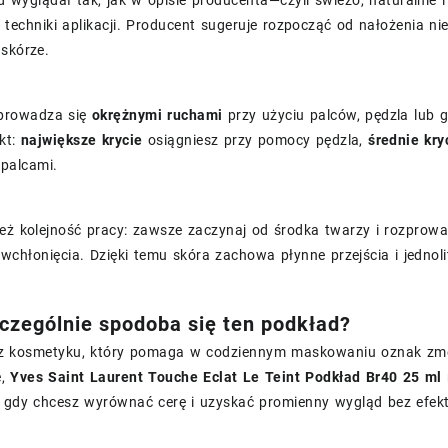
j techniki aplikacji. Producent sugeruje rozpocząć od nałożenia niew
skórze.
prowadza się
okrężnymi ruchami
przy użyciu palców, pędzla lub 
kt:
największe krycie
osiągniesz przy pomocy pędzla,
średnie kry
 palcami.
eż kolejność pracy: zawsze zaczynaj od środka twarzy i rozprow
wchłonięcia. Dzięki temu skóra zachowa płynne przejścia i jednoli
zególnie spodoba się ten podkład?
sz kosmetyku, który pomaga w codziennym maskowaniu oznak zmęcz
e,
Yves Saint Laurent Touche Eclat Le Teint Podkład Br40 25 ml
 gdy chcesz wyrównać cerę i uzyskać promienny wygląd bez efekt