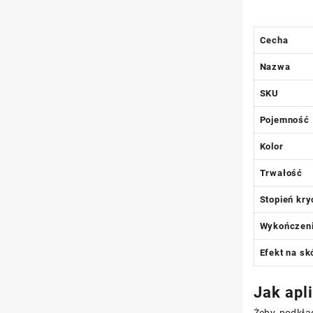
Cecha
Nazwa
SKU
Pojemność
Kolor
Trwałość
Stopień kry
Wykończen
Efekt na sk
Jak apl
Żeby podkła