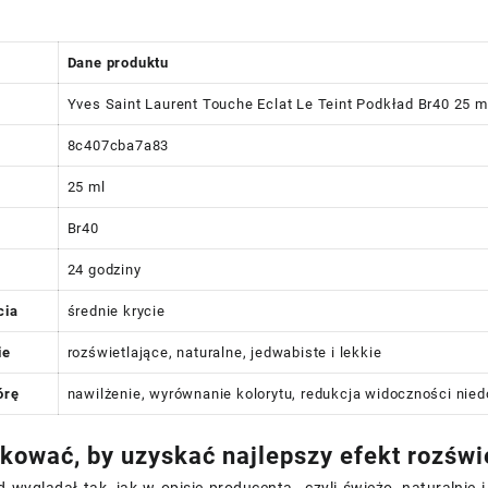
Dane produktu
Yves Saint Laurent Touche Eclat Le Teint Podkład Br40 25 m
8c407cba7a83
25 ml
Br40
24 godziny
cia
średnie krycie
ie
rozświetlające, naturalne, jedwabiste i lekkie
órę
nawilżenie, wyrównanie kolorytu, redukcja widoczności nie
ikować, by uzyskać najlepszy efekt rozświ
d wyglądał tak, jak w opisie producenta—czyli świeżo, naturalni