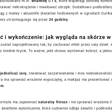
zastosowano m.in.
witaminę C i E
, które wspierają odnowę komó
awiać mikrokrążenie i niwelować obrzęki. Dodatkowo podkreślan
iąg z malwy i aksamitki (kwiatów hodowanych w ogrodach Ourika 
cery utrzymującego się przez
24 godziny
.
ć i wykończenie: jak wygląda na skórze w
 został zaprojektowany tak, by zachować efekt przez cały dzień.
z średnie krycie. To ważne, jeśli chcesz wyrównać koloryt, a jedn
a
jednolicać cerę
, niwelować zaczerwienienia i inne niedoskonałoś
kóra ma sprawiać wrażenie wypoczętej, a makijaż ma prezentować 
em
.
 formuła ma zapewniać
naturalny finiszo
i nie sprawiać wrażenia t
 świetliste wykończenie, które cudownie odbija światło i podkreś