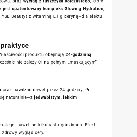
rkową, oraz
wyciąg z ruszczyka kolczastego
, który
y jest
opatentowany kompleks Glowing Hydration
,
YSL Beauty) z witaminą E i gliceryną—dla efektu
 praktyce
 Właściwości produktu obejmują
24-godzinną
ocześnie nie zależy Ci na pełnym, „maskującym”
ci oraz nawilżać nawet przez 24 godziny. Po
się naturalnie—z
jedwabistym, lekkim
łustego, nawet po kilkunastu godzinach. Efekt
la zdrowy wygląd cery.