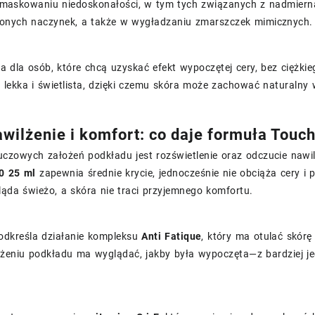
askowaniu niedoskonałości, w tym tych związanych z nadmierną
zonych naczynek, a także w wygładzaniu zmarszczek mimicznych.
a dla osób, które chcą uzyskać efekt wypoczętej cery, bez ciężki
 lekka i świetlista, dzięki czemu skóra może zachować naturalny 
awilżenie i komfort: co daje formuła Touch
uczowych założeń podkładu jest rozświetlenie oraz odczucie nawi
0 25 ml
zapewnia średnie krycie, jednocześnie nie obciąża cery i 
ąda świeżo, a skóra nie traci przyjemnego komfortu.
odkreśla działanie kompleksu
Anti Fatique
, który ma otulać skórę
ożeniu podkładu ma wyglądać, jakby była wypoczęta—z bardziej j