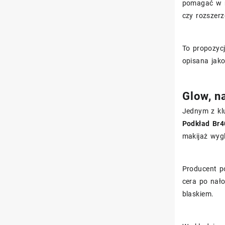
pomagać w m
czy rozszer
To propozycj
opisana jako
Glow, n
Jednym z kl
Podkład Br4
makijaż wygl
Producent p
cera po nał
blaskiem.