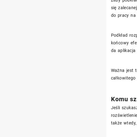
się zalecane
do pracy na 
Podkład roz
końcowy efe
da aplikacja
Ważna jest t
całkowitego 
Komu szc
Jeśli szuka
rozświetleni
także wtedy,