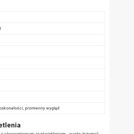
l
doskonałości, promienny wygląd
etlenia
e i z równomiernym rozświetleniem—warto trzymać