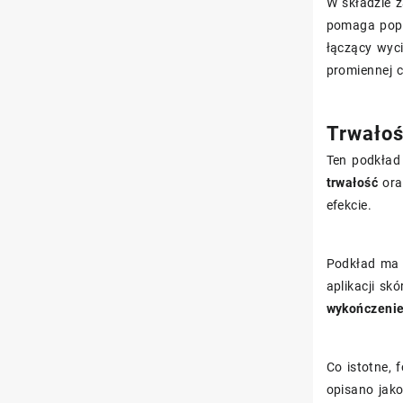
W składzie 
pomaga popr
łączący wyc
promiennej 
Trwałoś
Ten podkład
trwałość
ora
efekcie.
Podkład m
aplikacji s
wykończeni
Co istotne,
opisano jako