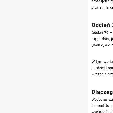
profesjonaln
przyjemna o
Odcień 
Odcień
70 –
ciągu dnia, 
„ładnie, ale
W tym warian
bardziej kom
wrażenie prz
Dlaczeg
Wygodna szmi
Laurent to p
wyglądać, al