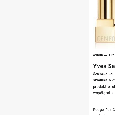
admin
Pro
Yves Sa
Szukasz szmi
szminka o d
produkt o l
współgrał z
Rouge Pur Co