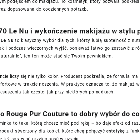
ym podejściem do makijażu. To kosmetyk, który pozwala podkreślić 
raz dopasowana do codziennych potrzeb.
70 Le Nu i wykończenie makijażu w stylu
 Le Nu
to klasyczny wybór dla tych, którzy lubią subtelność z nu
jak i podczas wieczornych wyjść, ponieważ łatwo go zestawić z różn
 naturalnie”, ten ton może stać się Twoim pewniakiem.
cie liczy się nie tylko kolor. Producent podkreśla, że formuła ma
fortowe w trakcie noszenia. W praktyce oznacza to, że makijaż w
esuszenia tak często, jak przy niektórych pomadkach.
o Rouge Pur Couture to dobry wybór do co
nka to taka, którą chcesz mieć pod ręką – bo daje efekt od razu
rodukt stworzony dla kobiet, które chcą połączyć
estetykę
z funk
e też sprawiać przyjemność w użyciu.