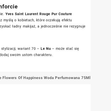
mforcie
bie.
Yves Saint Laurent Rouge Pur Couture
 myślą o kobietach, które oczekują efektu
skać ładny makijaż, a jednocześnie nie rezygnuje
stylizacji, wariant 70 –
Le Nu
– może stać się
 dodaj swoim ustom charakteru.
le Flowers Of Happiness Woda Perfumowana 75Ml