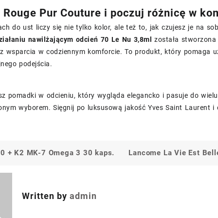
 Rouge Pur Couture i poczuj różnicę w ko
h do ust liczy się nie tylko kolor, ale też to, jak czujesz je na so
ziałaniu nawilżającym odcień 70 Le Nu 3,8ml
została stworzona z
z wsparcia w codziennym komforcie. To produkt, który pomaga uzy
jnego podejścia.
sz pomadki w odcieniu, który wygląda elegancko i pasuje do wielu 
onym wyborem. Sięgnij po luksusową jakość Yves Saint Laurent i
00 + K2 MK-7 Omega 3 30 kaps.
Lancome La Vie Est Bel
a
Written by
admin