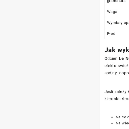
gramatura
Waga
Wymiary op
Płeć
Jak wyk
Odcień
Le N
efektu śwież
spójny, dop
Jeśli zależy
kierunku śro
Na co d
Na wiec