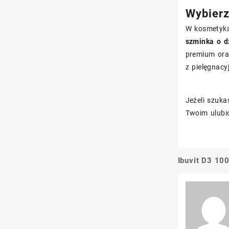
Wybierz
W kosmetykac
szminka o d
premium ora
z pielęgnacy
Jeżeli szuka
Twoim ulubi
Ibuvit D3 10
Nawigacj
wpisu