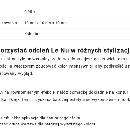
0.05 kg
akowania
10 cm x 10 cm x 10 cm
Kobieta
orzystać odcień Le Nu w różnych stylizac
u
jest na tyle uniwersalny, że łatwo dopasujesz go do wielu okaz
ości, a wieczorem zbudować kolor intensywniej, aby podkreślić u
racowany wygląd.
 Ci na równomiernym efekcie, nałóż pomadkę dokładnie na kontur 
dka. Dzięki temu uzyskasz bardziej estetyczne wykończenie i podk
zień: lekka aplikacja dla naturalnego efektu.
zór: druga warstwa dla bardziej wyrazistego koloru.