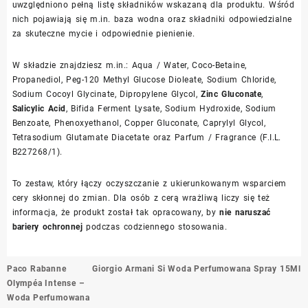
uwzględniono pełną listę składników wskazaną dla produktu. Wśród
nich pojawiają się m.in. baza wodna oraz składniki odpowiedzialne
za skuteczne mycie i odpowiednie pienienie.
W składzie znajdziesz m.in.: Aqua / Water, Coco-Betaine,
Propanediol, Peg-120 Methyl Glucose Dioleate, Sodium Chloride,
Sodium Cocoyl Glycinate, Dipropylene Glycol,
Zinc Gluconate
,
Salicylic Acid
, Bifida Ferment Lysate, Sodium Hydroxide, Sodium
Benzoate, Phenoxyethanol, Copper Gluconate, Caprylyl Glycol,
Tetrasodium Glutamate Diacetate oraz Parfum / Fragrance (F.I.L.
B227268/1).
To zestaw, który łączy oczyszczanie z ukierunkowanym wsparciem
cery skłonnej do zmian. Dla osób z cerą wrażliwą liczy się też
informacja, że produkt został tak opracowany, by
nie naruszać
bariery ochronnej
podczas codziennego stosowania.
Nawigacja
Paco Rabanne
Giorgio Armani Si Woda Perfumowana Spray 15Ml
wpisu
Olympéa Intense –
Woda Perfumowana