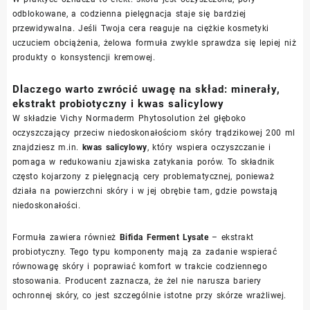
odblokowane, a codzienna pielęgnacja staje się bardziej
przewidywalna. Jeśli Twoja cera reaguje na ciężkie kosmetyki
uczuciem obciążenia, żelowa formuła zwykle sprawdza się lepiej niż
produkty o konsystencji kremowej.
Dlaczego warto zwrócić uwagę na skład: minerały,
ekstrakt probiotyczny i kwas salicylowy
W składzie Vichy Normaderm Phytosolution żel głęboko
oczyszczający przeciw niedoskonałościom skóry trądzikowej 200 ml
znajdziesz m.in.
kwas salicylowy
, który wspiera oczyszczanie i
pomaga w redukowaniu zjawiska zatykania porów. To składnik
często kojarzony z pielęgnacją cery problematycznej, ponieważ
działa na powierzchni skóry i w jej obrębie tam, gdzie powstają
niedoskonałości.
Formuła zawiera również
Bifida Ferment Lysate
– ekstrakt
probiotyczny. Tego typu komponenty mają za zadanie wspierać
równowagę skóry i poprawiać komfort w trakcie codziennego
stosowania. Producent zaznacza, że żel nie narusza bariery
ochronnej skóry, co jest szczególnie istotne przy skórze wrażliwej.