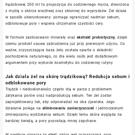
trądzikowej 200 ml to propozycja do codziennego mycia, stworzona
z myślą o skórze wrażliwej oraz skłonnej do wyprysków. Żel działa
w sposób ukierunkowany: pomaga ograniczać nadmiar sebum,
odblokowuje pory i wspiera utrzymanie czystości cery.
W formule zastosowano minerały oraz
ekstrakt probiotyczny
, dzięki
czemu produkt usuwa zabrudzenia już przy pierwszym użyciu. Co
ważne, oczyszczająca baza żelu została oparta o składniki
pochodzenia naturalnego, co dla wielu osób jest dodatkowym
argumentem przy wyborze kosmetyku do codziennej rutyny.
Jak działa żel na skórę trądzikową? Redukcja sebum i
odblokowane pory
Trądzik i niedoskonałości często idą w parze z problemem
zatykania porów oraz nadprodukcją sebum. Ten żel został
zaprojektowany tak, aby odpowiadać na oba zjawiska. Jego
działanie polega na
eliminowaniu zanieczyszczeń
i jednoczesnym
zmniejszaniu wydzielania sebum. Dzięki temu skóra wygląda na
bardziej świeżą, a pory pozostają mniej zapchane.
W praktyce oznacza to efekt: skóra jest oczyszczona, pory