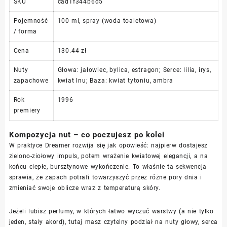
SKU
cad1f344b6d5
Pojemność
100 ml, spray (woda toaletowa)
/ forma
Cena
130.44 zł
Nuty
Głowa: jałowiec, bylica, estragon; Serce: lilia, irys,
zapachowe
kwiat lnu; Baza: kwiat tytoniu, ambra
Rok
1996
premiery
Kompozycja nut – co poczujesz po kolei
W praktyce Dreamer rozwija się jak opowieść: najpierw dostajesz
zielono-ziołowy impuls, potem wrażenie kwiatowej elegancji, a na
końcu ciepłe, bursztynowe wykończenie. To właśnie ta sekwencja
sprawia, że zapach potrafi towarzyszyć przez różne pory dnia i
zmieniać swoje oblicze wraz z temperaturą skóry.
Jeżeli lubisz perfumy, w których łatwo wyczuć warstwy (a nie tylko
jeden, stały akord), tutaj masz czytelny podział na nuty głowy, serca