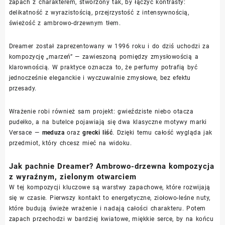
zapach z charakterem, stworzony tak, by łączyć kontrasty:
delikatność z wyrazistością, przejrzystość z intensywnością,
świeżość z ambrowo-drzewnym tłem.
Dreamer został zaprezentowany w 1996 roku i do dziś uchodzi za
kompozycję „marzeń” — zawieszoną pomiędzy zmysłowością a
klarownością. W praktyce oznacza to, że perfumy potrafią być
jednocześnie eleganckie i wyczuwalnie zmysłowe, bez efektu
przesady.
Wrażenie robi również sam projekt: gwieździste niebo otacza
pudełko, a na butelce pojawiają się dwa klasyczne motywy marki
Versace —
meduza
oraz
grecki liść
. Dzięki temu całość wygląda jak
przedmiot, który chcesz mieć na widoku.
Jak pachnie Dreamer? Ambrowo-drzewna kompozycja
z wyraźnym, zielonym otwarciem
W tej kompozycji kluczowe są warstwy zapachowe, które rozwijają
się w czasie. Pierwszy kontakt to energetyczne, ziołowo-leśne nuty,
które budują świeże wrażenie i nadają całości charakteru. Potem
zapach przechodzi w bardziej kwiatowe, miękkie serce, by na końcu