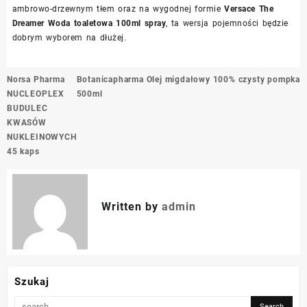
ambrowo-drzewnym tłem oraz na wygodnej formie
Versace The
Dreamer Woda toaletowa 100ml spray
, ta wersja pojemności będzie
dobrym wyborem na dłużej.
Nawigacja
Norsa Pharma
Botanicapharma Olej migdałowy 100% czysty pompka
wpisu
NUCLEOPLEX
500ml
BUDULEC
KWASÓW
NUKLEINOWYCH
45 kaps
Written by
admin
Szukaj