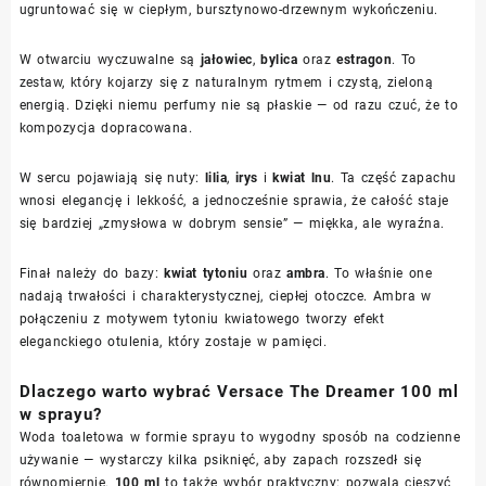
ugruntować się w ciepłym, bursztynowo-drzewnym wykończeniu.
W otwarciu wyczuwalne są
jałowiec
,
bylica
oraz
estragon
. To
zestaw, który kojarzy się z naturalnym rytmem i czystą, zieloną
energią. Dzięki niemu perfumy nie są płaskie — od razu czuć, że to
kompozycja dopracowana.
W sercu pojawiają się nuty:
lilia
,
irys
i
kwiat lnu
. Ta część zapachu
wnosi elegancję i lekkość, a jednocześnie sprawia, że całość staje
się bardziej „zmysłowa w dobrym sensie” — miękka, ale wyraźna.
Finał należy do bazy:
kwiat tytoniu
oraz
ambra
. To właśnie one
nadają trwałości i charakterystycznej, ciepłej otoczce. Ambra w
połączeniu z motywem tytoniu kwiatowego tworzy efekt
eleganckiego otulenia, który zostaje w pamięci.
Dlaczego warto wybrać Versace The Dreamer 100 ml
w sprayu?
Woda toaletowa w formie sprayu to wygodny sposób na codzienne
używanie — wystarczy kilka psiknięć, aby zapach rozszedł się
równomiernie.
100 ml
to także wybór praktyczny: pozwala cieszyć