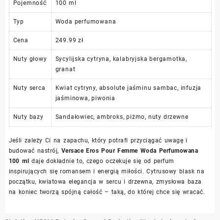
Pojemność
100 ml
Typ
Woda perfumowana
Cena
249.99 zł
Nuty głowy
Sycylijska cytryna, kalabryjska bergamotka,
granat
Nuty serca
Kwiat cytryny, absolute jaśminu sambac, infuzja
jaśminowa, piwonia
Nuty bazy
Sandałowiec, ambroks, piżmo, nuty drzewne
Jeśli zależy Ci na zapachu, który potrafi przyciągać uwagę i
budować nastrój,
Versace Eros Pour Femme Woda Perfumowana
100 ml
daje dokładnie to, czego oczekuje się od perfum
inspirujących się romansem i energią miłości. Cytrusowy blask na
początku, kwiatowa elegancja w sercu i drzewna, zmysłowa baza
na koniec tworzą spójną całość – taką, do której chce się wracać.