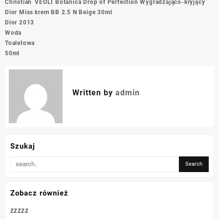
Nawigacja
Christian
VEOLI Botanica Drop of Perfection Wygładzająco-kryjący
wpisu
Dior Miss
krem BB 2.5 N Beige 30ml
Dior 2013
Woda
Toaletowa
50ml
Written by
admin
Szukaj
Zobacz również
zzzzz