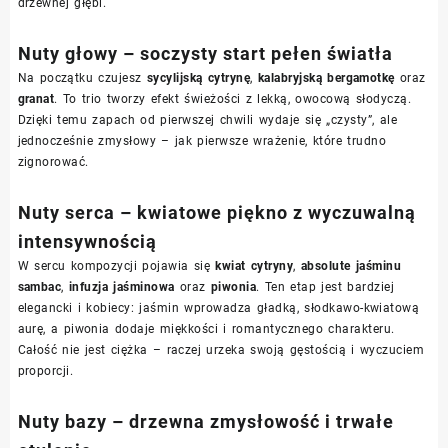
drzewnej głębi.
Nuty głowy – soczysty start pełen światła
Na początku czujesz
sycylijską cytrynę
,
kalabryjską bergamotkę
oraz
granat
. To trio tworzy efekt świeżości z lekką, owocową słodyczą.
Dzięki temu zapach od pierwszej chwili wydaje się „czysty”, ale
jednocześnie zmysłowy – jak pierwsze wrażenie, które trudno
zignorować.
Nuty serca – kwiatowe piękno z wyczuwalną
intensywnością
W sercu kompozycji pojawia się
kwiat cytryny
,
absolute jaśminu
sambac
,
infuzja jaśminowa
oraz
piwonia
. Ten etap jest bardziej
elegancki i kobiecy: jaśmin wprowadza gładką, słodkawo-kwiatową
aurę, a piwonia dodaje miękkości i romantycznego charakteru.
Całość nie jest ciężka – raczej urzeka swoją gęstością i wyczuciem
proporcji.
Nuty bazy – drzewna zmysłowość i trwałe