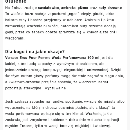
otulenie
Na finiszu zostaje
sandałowiec
,
ambroks
,
piżmo
oraz
nuty drzewne
.
To właśnie baza nadaje zapachowi „ogon”: ciepły, gładki, lekko
balsamiczny i bardzo przyjemny w odbiorze. Ambroks i piżmo
wzmacniają wrażenie bliskości, natomiast nuty drzewne dodają
głębi, przez co zapach dobrze sprawdza się w chłodniejsze dni i
wieczorami.
Dla kogo i na jakie okazje?
Versace Eros Pour Femme Woda Perfumowana 100 ml
jest dla
kobiet, które lubią zapachy z wyraźnym charakterem, ale
jednocześnie szukają kompozycji eleganckiej i uniwersalnej. Dzięki
świeżym nutom głowy perfumy mogą świetnie zagrać w ciągu dnia,
a kwiatowo-drzewne przejście sprawia, że wieczorem nadal
pozostają atrakcyjne i wyczuwalne.
Jeśli szukasz zapachu na randkę, spotkanie, wyjście do miasta albo
wydarzenie, na którym chcesz pachnieć „ładnie, ale z klasą”, ta
woda perfumowana wpisuje się w ten klimat. Wrażenie, jakie
zostawia, jest zmysłowe i kobiece – dokładnie w duchu inspiracji
męskim Erosem, tylko w wersji bardziej miękkiej i kwiatowej.