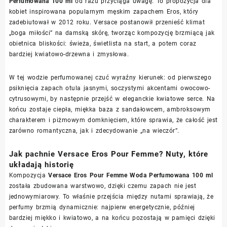
Perfumowana 100 ml
od razu przyciąga uwagę. To propozycja dla
kobiet inspirowana popularnym męskim zapachem Eros, który
zadebiutował w 2012 roku. Versace postanowił przenieść klimat
„boga miłości” na damską skórę, tworząc kompozycję brzmiącą jak
obietnica bliskości: świeża, świetlista na start, a potem coraz
bardziej kwiatowo-drzewna i zmysłowa.
W tej wodzie perfumowanej czuć wyraźny kierunek: od pierwszego
psiknięcia zapach otula jasnymi, soczystymi akcentami owocowo-
cytrusowymi, by następnie przejść w eleganckie kwiatowe serce. Na
końcu zostaje ciepła, miękka baza z sandałowcem, ambroksowym
charakterem i piżmowym domknięciem, które sprawia, że całość jest
zarówno romantyczna, jak i zdecydowanie „na wieczór”.
Jak pachnie Versace Eros Pour Femme? Nuty, które
układają historię
Kompozycja
Versace Eros Pour Femme Woda Perfumowana 100 ml
została zbudowana warstwowo, dzięki czemu zapach nie jest
jednowymiarowy. To właśnie przejścia między nutami sprawiają, że
perfumy brzmią dynamicznie: najpierw energetycznie, później
bardziej miękko i kwiatowo, a na końcu pozostają w pamięci dzięki