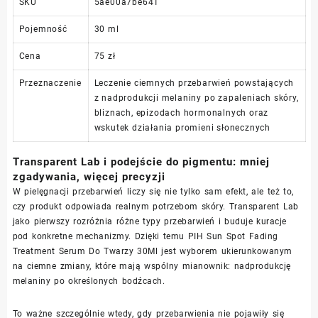
SKU
5ae00a7be641
Pojemność
30 ml
Cena
75 zł
Przeznaczenie
Leczenie ciemnych przebarwień powstających
z nadprodukcji melaniny po zapaleniach skóry,
bliznach, epizodach hormonalnych oraz
wskutek działania promieni słonecznych
Transparent Lab i podejście do pigmentu: mniej
zgadywania, więcej precyzji
W pielęgnacji przebarwień liczy się nie tylko sam efekt, ale też to,
czy produkt odpowiada realnym potrzebom skóry. Transparent Lab
jako pierwszy rozróżnia różne typy przebarwień i buduje kuracje
pod konkretne mechanizmy. Dzięki temu PIH Sun Spot Fading
Treatment Serum Do Twarzy 30Ml jest wyborem ukierunkowanym
na ciemne zmiany, które mają wspólny mianownik: nadprodukcję
melaniny po określonych bodźcach.
To ważne szczególnie wtedy, gdy przebarwienia nie pojawiły się