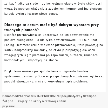
„znikąd”, tylko są śladem po konkretnym etapie w życiu skóry. Jeśli
wiesz, że problem wiąże się z zapaleniem, hormonami lub słońcem,
kuracja zyskuje jeszcze więcej sensu.
Dlaczego to serum może być dobrym wyborem przy
trudnych plamach?
Niektóre przebarwienia są uporczywe, bo ich powstawanie ma
podłoże biologiczne – a nie tylko powierzchowne. PIH Sun Spot
Fading Treatment celuje w ciemne przebarwienia, które powstają na
skutek nadprodukcji melaniny, co czyni je propozycją dla osób
zmagających się z plamami po zapaleniach, bliznach, zmianach
hormonalnych i ekspozycji na słońce.
Dzięki temu możesz podejść do tematu pigmentu bardziej
systemowo: zamiast próbować przypadkowych rozwiązań, wybierasz
produkt stworzony z myślą o konkretnym typie problemu.
Nawigacja
Dermomed
Pharmaceris H-SENSITONIN Specjalistyczny Szampon
wpisu
Żel pod
Kojący do skóry wrażliwej 250ml
prysznic