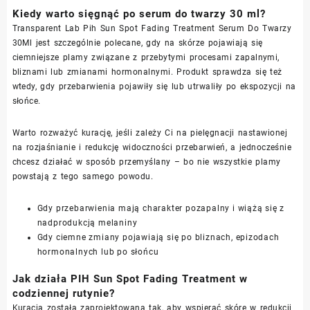
Kiedy warto sięgnąć po serum do twarzy 30 ml?
Transparent Lab Pih Sun Spot Fading Treatment Serum Do Twarzy
30Ml jest szczególnie polecane, gdy na skórze pojawiają się
ciemniejsze plamy związane z przebytymi procesami zapalnymi,
bliznami lub zmianami hormonalnymi. Produkt sprawdza się też
wtedy, gdy przebarwienia pojawiły się lub utrwaliły po ekspozycji na
słońce.
Warto rozważyć kurację, jeśli zależy Ci na pielęgnacji nastawionej
na rozjaśnianie i redukcję widoczności przebarwień, a jednocześnie
chcesz działać w sposób przemyślany – bo nie wszystkie plamy
powstają z tego samego powodu.
Gdy przebarwienia mają charakter pozapalny i wiążą się z
nadprodukcją melaniny
Gdy ciemne zmiany pojawiają się po bliznach, epizodach
hormonalnych lub po słońcu
Jak działa PIH Sun Spot Fading Treatment w
codziennej rutynie?
Kuracja została zaprojektowana tak, aby wspierać skórę w redukcji