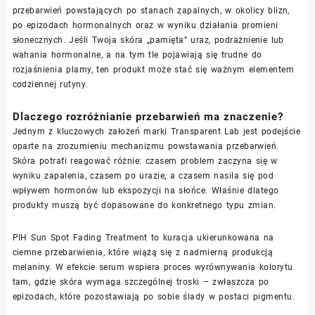
przebarwień powstających po stanach zapalnych, w okolicy blizn,
po epizodach hormonalnych oraz w wyniku działania promieni
słonecznych. Jeśli Twoja skóra „pamięta” uraz, podrażnienie lub
wahania hormonalne, a na tym tle pojawiają się trudne do
rozjaśnienia plamy, ten produkt może stać się ważnym elementem
codziennej rutyny.
Dlaczego rozróżnianie przebarwień ma znaczenie?
Jednym z kluczowych założeń marki Transparent Lab jest podejście
oparte na zrozumieniu mechanizmu powstawania przebarwień.
Skóra potrafi reagować różnie: czasem problem zaczyna się w
wyniku zapalenia, czasem po urazie, a czasem nasila się pod
wpływem hormonów lub ekspozycji na słońce. Właśnie dlatego
produkty muszą być dopasowane do konkretnego typu zmian.
PIH Sun Spot Fading Treatment to kuracja ukierunkowana na
ciemne przebarwienia, które wiążą się z nadmierną produkcją
melaniny. W efekcie serum wspiera proces wyrównywania kolorytu
tam, gdzie skóra wymaga szczególnej troski – zwłaszcza po
epizodach, które pozostawiają po sobie ślady w postaci pigmentu.