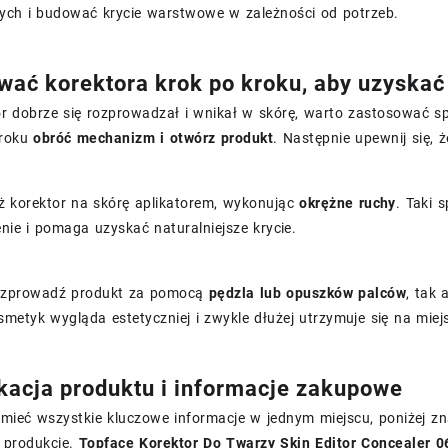
nych i budować krycie warstwowe w zależności od potrzeb.
wać korektora krok po kroku, aby uzyskać
or dobrze się rozprowadzał i wnikał w skórę, warto zastosować s
kroku
obróć mechanizm i otwórz produkt
. Następnie upewnij się, 
ż korektor na skórę aplikatorem, wykonując
okrężne ruchy
. Taki 
ie i pomaga uzyskać naturalniejsze krycie.
ozprowadź produkt za pomocą
pędzla lub opuszków palców
, tak 
metyk wygląda estetyczniej i zwykle dłużej utrzymuje się na miej
kacja produktu i informacje zakupowe
z mieć wszystkie kluczowe informacje w jednym miejscu, poniżej 
o produkcie.
Topface Korektor Do Twarzy Skin Editor Concealer 0