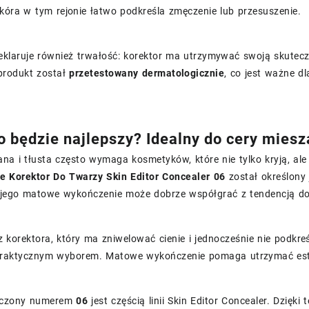
kóra w tym rejonie łatwo podkreśla zmęczenie lub przesuszenie.
klaruje również trwałość: korektor ma utrzymywać swoją skuteczn
rodukt został
przetestowany dermatologicznie
, co jest ważne d
.
o będzie najlepszy? Idealny do cery miesza
na i tłusta często wymaga kosmetyków, które nie tylko kryją, al
e Korektor Do Twarzy Skin Editor Concealer 06
został określony 
e jego matowe wykończenie może dobrze współgrać z tendencją do
z korektora, który ma zniwelować cienie i jednocześnie nie podkr
praktycznym wyborem. Matowe wykończenie pomaga utrzymać este
aczony numerem
06
jest częścią linii Skin Editor Concealer. Dzięk