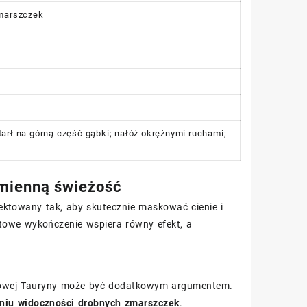
zmarszczek
arł na górną część gąbki; nałóż okrężnymi ruchami;
omienną świeżość
ektowany tak, aby skutecznie maskować cienie i
towe wykończenie wspiera równy efekt, a
iołowej Tauryny może być dodatkowym argumentem.
niu widoczności drobnych zmarszczek
.