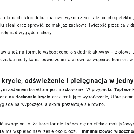
a dla osób, które lubią matowe wykończenie, ale nie chcą efektu
u cieni
oraz sprawić, że makijaż zachowa świeżość przez cały dz
trolę nad wyglądem skóry.
tawia też na formułę wzbogaconą o składnik aktywny – ziołową t
działać nie tylko na powierzchni, ale również wspierać komfort w
krycie, odświeżenie i pielęgnacja w jedn
zym zadaniem korektora jest maskowanie. W przypadku
Topface K
żono na
doskonałe krycie
oraz matujące wykończenie, które pomag
ygląda na wypoczęte, a skóra prezentuje się równo.
ić uwagę na to, że korektor nie kończy się na efekcie makijaż
óra ma wspierać nawilżenie okolic oczu i
minimalizować widoczno