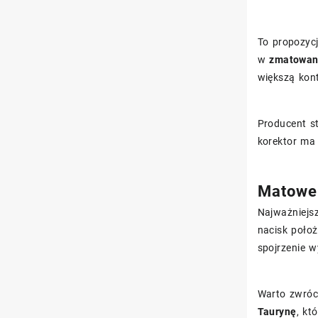
To propozycj
w
zmatowani
większą kon
Producent s
korektor ma 
Matowe 
Najważniejs
nacisk poło
spojrzenie w
Warto zwróc
Taurynę
, kt