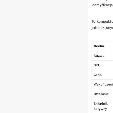
identyfikacj
To kompaktow
jednoczesny
Cecha
Nazwa
SKU
Cena
Wykończen
Działanie
Składnik
aktywny