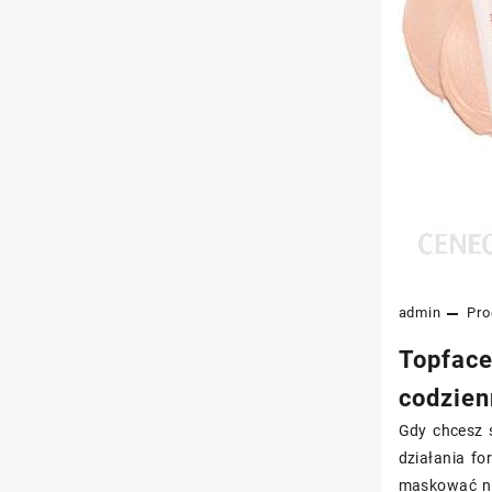
admin
Pro
Topface
codzien
Gdy chcesz s
działania fo
maskować ni