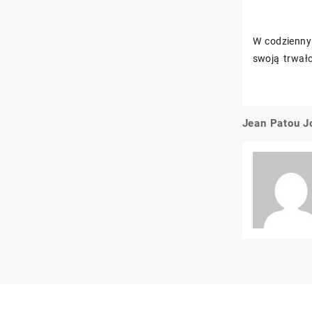
W codziennym
swoją trwało
Jean Patou J
Nawigacj
wpisu