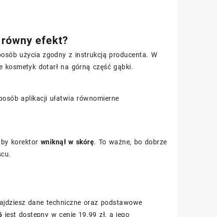
 równy efekt?
posób użycia zgodny z instrukcją producenta. W
że kosmetyk dotarł na górną część gąbki.
sposób aplikacji ułatwia równomierne
aby korektor
wniknął w skórę
. To ważne, bo dobrze
scu.
znajdziesz dane techniczne oraz podstawowe
6
jest dostępny w cenie 19.99 zł, a jego