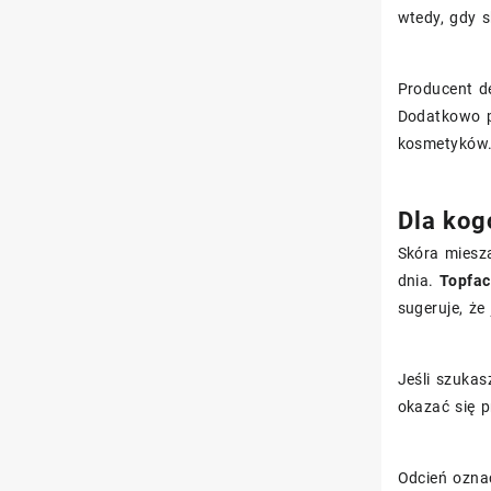
wtedy, gdy s
Producent de
Dodatkowo p
kosmetyków
Dla kog
Skóra miesza
dnia.
Topfac
sugeruje, ż
Jeśli szukas
okazać się 
Odcień ozn