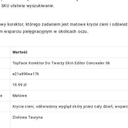
a SKU ułatwia wyszukiwanie.
y korektor, którego zadaniem jest matowe krycie cieni i odśwież
m wsparciu pielęgnacyjnym w okolicach oczu.
Wartość
Topface Korektor Do Twarzy Skin Editor Concealer 06
e21a890ea176
19.99 zł
ie
Matowe
Krycie cieni, odświeżony wygląd skóry przez cały dzień, wspar
Ziołowa Tauryna