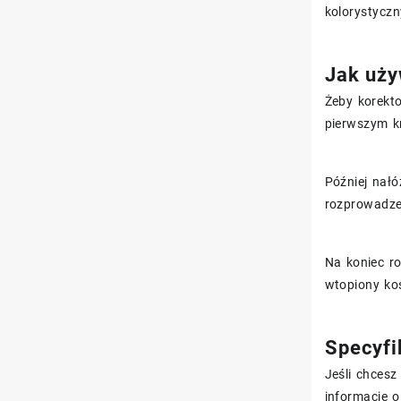
kolorystycz
Jak uży
Żeby korekt
pierwszym 
Później nałó
rozprowadzen
Na koniec r
wtopiony kos
Specyfi
Jeśli chces
informacje 