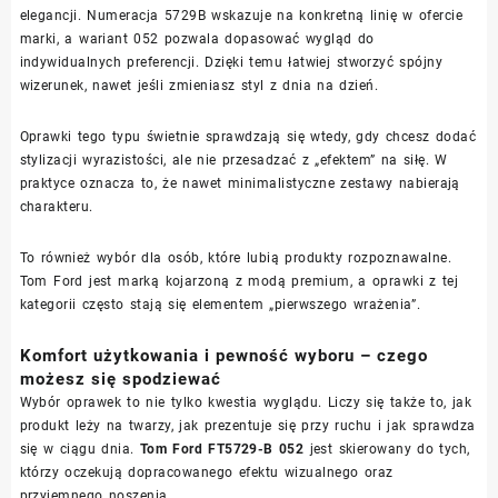
elegancji. Numeracja 5729B wskazuje na konkretną linię w ofercie
marki, a wariant 052 pozwala dopasować wygląd do
indywidualnych preferencji. Dzięki temu łatwiej stworzyć spójny
wizerunek, nawet jeśli zmieniasz styl z dnia na dzień.
Oprawki tego typu świetnie sprawdzają się wtedy, gdy chcesz dodać
stylizacji wyrazistości, ale nie przesadzać z „efektem” na siłę. W
praktyce oznacza to, że nawet minimalistyczne zestawy nabierają
charakteru.
To również wybór dla osób, które lubią produkty rozpoznawalne.
Tom Ford jest marką kojarzoną z modą premium, a oprawki z tej
kategorii często stają się elementem „pierwszego wrażenia”.
Komfort użytkowania i pewność wyboru – czego
możesz się spodziewać
Wybór oprawek to nie tylko kwestia wyglądu. Liczy się także to, jak
produkt leży na twarzy, jak prezentuje się przy ruchu i jak sprawdza
się w ciągu dnia.
Tom Ford FT5729-B 052
jest skierowany do tych,
którzy oczekują dopracowanego efektu wizualnego oraz
przyjemnego noszenia.