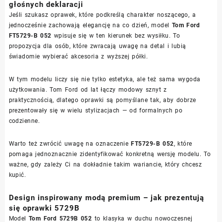
głośnych deklaracji
Jeśli szukasz oprawek, które podkreślą charakter noszącego, a
jednocześnie zachowają elegancję na co dzień, model
Tom Ford
FT5729-B 052
wpisuje się w ten kierunek bez wysiłku. To
propozycja dla osób, które zwracają uwagę na detal i lubią
świadomie wybierać akcesoria z wyższej półki.
W tym modelu liczy się nie tylko estetyka, ale też sama wygoda
użytkowania. Tom Ford od lat łączy modowy sznyt z
praktycznością, dlatego oprawki są pomyślane tak, aby dobrze
prezentowały się w wielu stylizacjach — od formalnych po
codzienne.
Warto też zwrócić uwagę na oznaczenie
FT5729-B 052
, które
pomaga jednoznacznie zidentyfikować konkretną wersję modelu. To
ważne, gdy zależy Ci na dokładnie takim wariancie, który chcesz
kupić.
Design inspirowany modą premium – jak prezentują
się oprawki 5729B
Model
Tom Ford 5729B 052
to klasyka w duchu nowoczesnej