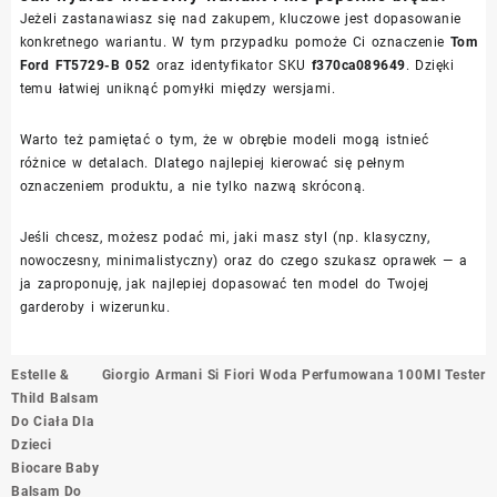
Jeżeli zastanawiasz się nad zakupem, kluczowe jest dopasowanie
konkretnego wariantu. W tym przypadku pomoże Ci oznaczenie
Tom
Ford FT5729-B 052
oraz identyfikator SKU
f370ca089649
. Dzięki
temu łatwiej uniknąć pomyłki między wersjami.
Warto też pamiętać o tym, że w obrębie modeli mogą istnieć
różnice w detalach. Dlatego najlepiej kierować się pełnym
oznaczeniem produktu, a nie tylko nazwą skróconą.
Jeśli chcesz, możesz podać mi, jaki masz styl (np. klasyczny,
nowoczesny, minimalistyczny) oraz do czego szukasz oprawek — a
ja zaproponuję, jak najlepiej dopasować ten model do Twojej
garderoby i wizerunku.
Nawigacja
Estelle &
Giorgio Armani Si Fiori Woda Perfumowana 100Ml Tester
wpisu
Thild Balsam
Do Ciała Dla
Dzieci
Biocare Baby
Balsam Do