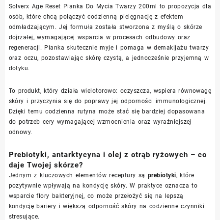
Solverx Age Reset Pianka Do Mycia Twarzy 200ml to propozycja dla
osób, które chcą połączyć codzienną pielęgnację z efektem
odmładzającym. Jej formuła została stworzona z myślą o skórze
dojrzałej, wymagającej wsparcia w procesach odbudowy oraz
regeneracji. Pianka skutecznie myje i pomaga w demakijażu twarzy
oraz oczu, pozostawiając skórę czystą, a jednocześnie przyjemną w
dotyku.
To produkt, który działa wielotorowo: oczyszcza, wspiera równowagę
skóry i przyczynia się do poprawy jej odporności immunologicznej.
Dzięki temu codzienna rutyna może stać się bardziej dopasowana
do potrzeb cery wymagającej wzmocnienia oraz wyraźniejszej
odnowy.
Prebiotyki, antarktycyna i olej z otrąb ryżowych – co
daje Twojej skórze?
Jednym z kluczowych elementów receptury są
prebiotyki
, które
pozytywnie wpływają na kondycję skóry. W praktyce oznacza to
wsparcie flory bakteryjnej, co może przełożyć się na lepszą
kondycję bariery i większą odporność skóry na codzienne czynniki
stresujące.