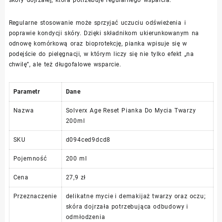
Regularne stosowanie może sprzyjać uczuciu odświeżenia i
poprawie kondycji skóry. Dzięki składnikom ukierunkowanym na
odnowę komórkową oraz bioprotekcję, pianka wpisuje się w
podejście do pielęgnacji, w którym liczy się nie tylko efekt „na
chwilę”, ale też długofalowe wsparcie.
Parametr
Dane
Nazwa
Solverx Age Reset Pianka Do Mycia Twarzy
200ml
SKU
d094ced9dcd8
Pojemność
200 ml
Cena
27,9 zł
Przeznaczenie
delikatne mycie i demakijaż twarzy oraz oczu;
skóra dojrzała potrzebująca odbudowy i
odmłodzenia