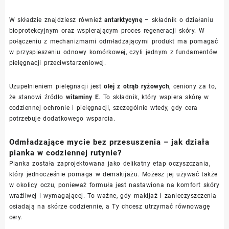
W składzie znajdziesz również
antarktycynę
– składnik o działaniu
bioprotekcyjnym oraz wspierającym proces regeneracji skóry. W
połączeniu z mechanizmami odmładzającymi produkt ma pomagać
w przyspieszeniu odnowy komórkowej, czyli jednym z fundamentów
pielęgnacji przeciwstarzeniowej.
Uzupełnieniem pielęgnacji jest
olej z otrąb ryżowych
, ceniony za to,
że stanowi źródło
witaminy E
. To składnik, który wspiera skórę w
codziennej ochronie i pielęgnacji, szczególnie wtedy, gdy cera
potrzebuje dodatkowego wsparcia.
Odmładzające mycie bez przesuszenia – jak działa
pianka w codziennej rutynie?
Pianka została zaprojektowana jako delikatny etap oczyszczania,
który jednocześnie pomaga w demakijażu. Możesz jej używać także
w okolicy oczu, ponieważ formuła jest nastawiona na komfort skóry
wrażliwej i wymagającej. To ważne, gdy makijaż i zanieczyszczenia
osiadają na skórze codziennie, a Ty chcesz utrzymać równowagę
cery.