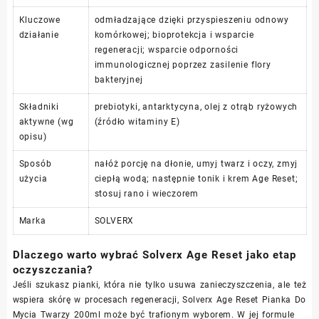
Kluczowe
odmładzające dzięki przyspieszeniu odnowy
działanie
komórkowej; bioprotekcja i wsparcie
regeneracji; wsparcie odporności
immunologicznej poprzez zasilenie flory
bakteryjnej
Składniki
prebiotyki, antarktycyna, olej z otrąb ryżowych
aktywne (wg
(źródło witaminy E)
opisu)
Sposób
nałóż porcję na dłonie, umyj twarz i oczy, zmyj
użycia
ciepłą wodą; następnie tonik i krem Age Reset;
stosuj rano i wieczorem
Marka
SOLVERX
Dlaczego warto wybrać Solverx Age Reset jako etap
oczyszczania?
Jeśli szukasz pianki, która nie tylko usuwa zanieczyszczenia, ale też
wspiera skórę w procesach regeneracji, Solverx Age Reset Pianka Do
Mycia Twarzy 200ml może być trafionym wyborem. W jej formule