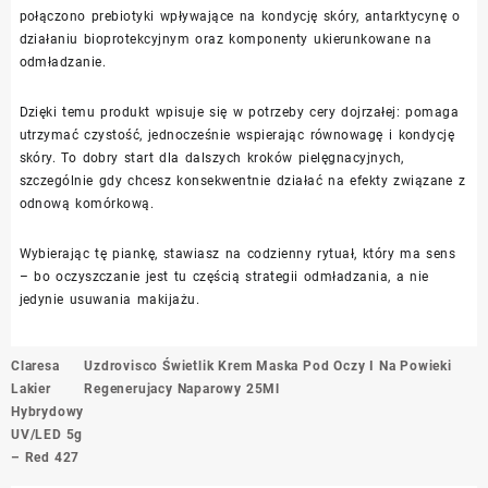
połączono prebiotyki wpływające na kondycję skóry, antarktycynę o
działaniu bioprotekcyjnym oraz komponenty ukierunkowane na
odmładzanie.
Dzięki temu produkt wpisuje się w potrzeby cery dojrzałej: pomaga
utrzymać czystość, jednocześnie wspierając równowagę i kondycję
skóry. To dobry start dla dalszych kroków pielęgnacyjnych,
szczególnie gdy chcesz konsekwentnie działać na efekty związane z
odnową komórkową.
Wybierając tę piankę, stawiasz na codzienny rytuał, który ma sens
– bo oczyszczanie jest tu częścią strategii odmładzania, a nie
jedynie usuwania makijażu.
Nawigacja
Claresa
Uzdrovisco Świetlik Krem Maska Pod Oczy I Na Powieki
wpisu
Lakier
Regenerujacy Naparowy 25Ml
Hybrydowy
UV/LED 5g
– Red 427