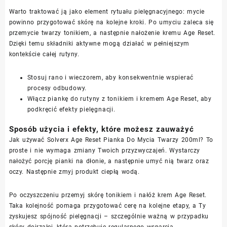
Warto traktować ją jako element rytuału pielęgnacyjnego: mycie
powinno przygotować skórę na kolejne kroki. Po umyciu zaleca się
przemycie twarzy tonikiem, a następnie nałożenie kremu Age Reset.
Dzięki temu składniki aktywne mogą działać w pełniejszym
kontekście całej rutyny.
Stosuj rano i wieczorem, aby konsekwentnie wspierać
procesy odbudowy.
Włącz piankę do rutyny z tonikiem i kremem Age Reset, aby
podkręcić efekty pielęgnacji.
Sposób użycia i efekty, które możesz zauważyć
Jak używać Solverx Age Reset Pianka Do Mycia Twarzy 200ml? To
proste i nie wymaga zmiany Twoich przyzwyczajeń. Wystarczy
nałożyć porcję pianki na dłonie, a następnie umyć nią twarz oraz
oczy. Następnie zmyj produkt ciepłą wodą.
Po oczyszczeniu przemyj skórę tonikiem i nałóż krem Age Reset.
Taka kolejność pomaga przygotować cerę na kolejne etapy, a Ty
zyskujesz spójność pielęgnacji – szczególnie ważną w przypadku
skóry dojrzałej, która potrzebuje regularnego wsparcia.