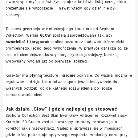
stworzony z myślą o świeżym spojrzeniu i świetlistej cerze, która
prezentuje się wypoczęcie — nawet wtedy, gdy dzień nie był
łaskawy.
To nowa generacja wielofunkcyjnego korektora od Sephora
Collection. Wersja
GLOW
została zaprojektowana tak, aby
rozświetlać i korygować
okolice oczu oraz nadawać skórze efekt
promiennego, jednolitego wykończenia. W praktyce oznacza to, że
cienie i ciemniejsze obszary mogą zyskać jaśniejszy, bardziej
wyrównany wygląd już po pierwszej aplikacji.
Korektor ma
płynną
teksturę i
średnie
pokrycie. Co ważne, można je
regulować — dzięki temu łatwo dopasujesz intensywność do
własnych potrzeb: od delikatnego rozświetlenia po lepsze
zamaskowanie cieni.
Jak działa „Glow” i gdzie najlepiej go stosować
Sephora Collection Best Skin Ever Glow Anticernes Rozświetlający
Korektor 20 Cream został stworzony do pracy zarówno jako
korektor, jak i rozświetlacz. Najlepiej sprawdza się w miejscach,
gdzie skóra potrzebuje optycznego wsparcia: w okolicy oczu, przy