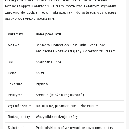
Dlatego Sephora Collection Best Skin Ever Glow Anticernes
Rozświetlający Korektor 20 Cream może być świetnym wyborem
zarówno do codziennego makijażu, jak i do sytuacji, gdy chcesz
szybko odświeżyć spojrzenie.
Parametr
Dane produktu
Nazwa
Sephora Collection Best Skin Ever Glow
Anticernes Rozświetlający Korektor 20 Cream
SKU
55dbbfb11774
Cena
65 zł
Tekstura
Płynna
Pokrycie
Średnie (można regulować)
Wykończenie
Naturalne, promieniste — świetliste
Rodzaj skóry
Wszystkie rodzaje skóry
Składniki
Prebiotyki dla równowagi ekosystemu skóry