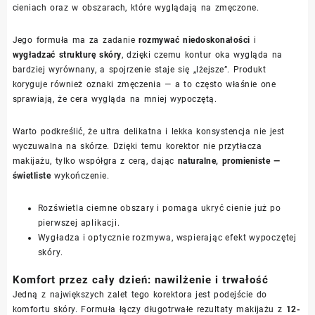
cieniach oraz w obszarach, które wyglądają na zmęczone.
Jego formuła ma za zadanie
rozmywać niedoskonałości
i
wygładzać strukturę skóry
, dzięki czemu kontur oka wygląda na
bardziej wyrównany, a spojrzenie staje się „lżejsze”. Produkt
koryguje również oznaki zmęczenia — a to często właśnie one
sprawiają, że cera wygląda na mniej wypoczętą.
Warto podkreślić, że ultra delikatna i lekka konsystencja nie jest
wyczuwalna na skórze. Dzięki temu korektor nie przytłacza
makijażu, tylko współgra z cerą, dając
naturalne, promieniste —
świetliste
wykończenie.
Rozświetla ciemne obszary i pomaga ukryć cienie już po
pierwszej aplikacji.
Wygładza i optycznie rozmywa, wspierając efekt wypoczętej
skóry.
Komfort przez cały dzień: nawilżenie i trwałość
Jedną z największych zalet tego korektora jest podejście do
komfortu skóry. Formuła łączy długotrwałe rezultaty makijażu z
12-