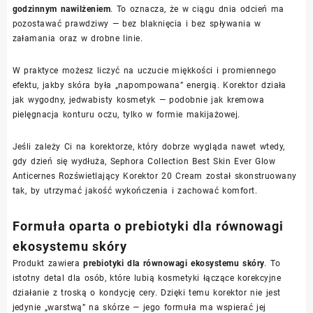
godzinnym nawilżeniem
. To oznacza, że w ciągu dnia odcień ma
pozostawać prawdziwy — bez blaknięcia i bez spływania w
załamania oraz w drobne linie.
W praktyce możesz liczyć na uczucie miękkości i promiennego
efektu, jakby skóra była „napompowana” energią. Korektor działa
jak wygodny, jedwabisty kosmetyk — podobnie jak kremowa
pielęgnacja konturu oczu, tylko w formie makijażowej.
Jeśli zależy Ci na korektorze, który dobrze wygląda nawet wtedy,
gdy dzień się wydłuża, Sephora Collection Best Skin Ever Glow
Anticernes Rozświetlający Korektor 20 Cream został skonstruowany
tak, by utrzymać jakość wykończenia i zachować komfort.
Formuła oparta o prebiotyki dla równowagi
ekosystemu skóry
Produkt zawiera
prebiotyki dla równowagi ekosystemu skóry
. To
istotny detal dla osób, które lubią kosmetyki łączące korekcyjne
działanie z troską o kondycję cery. Dzięki temu korektor nie jest
jedynie „warstwą” na skórze — jego formuła ma wspierać jej