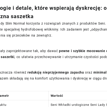
ogie i detale, które wspierają dyskrecję: 
czna saszetka
Lady Slim Normal korzysta z rozwiązań znanych z produktów Seni.
 specjalnej hydrofobowej włókniny. Ich zadaniem jest „odpychani
nia się przecieków na zewnątrz.
tały zaprojektowane tak, aby dawać
pewne i szybkie mocowanie d
 saszetki
, co ułatwia przechowywanie i utrzymanie czystości po
aznacza również
redukcję nieprzyjemnego zapachu
oraz
minimal
razem składają się na komfort użytkowania i dyskrecję w ciągu dn
rametr
Wartość
uktu
Seni Wkładki urologiczne Seni Lady S