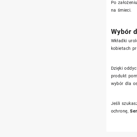
Po założeniu
na śmieci.
Wybór d
Wkładki urol
kobietach p
Dzięki oddy
produkt pom
wybór dla o
Jeśli szukas
ochronę,
Sen