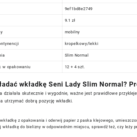
9ef1bd8e2749
9.1 zł
ny
mobilny
ontynencji
kropelkowy/lekki
nia
Slim Normal
uk w opakowaniu
12 + 4 szt.
ładać wkładkę Seni Lady Slim Normal? Pr
 działała skutecznie i wygodnie, ważne jest prawidłowe przykleje
a utrzymać dobrą pozycję wkładki.
 wkładkę z opakowania i oderwij papier z paska klejowego, umieszczo
j wkładkę do bielizny w odpowiednim miejscu, sprawdź też, czy leży p