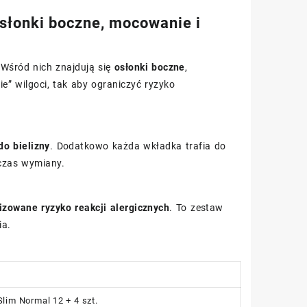
osłonki boczne, mocowanie i
 Wśród nich znajdują się
osłonki boczne
,
e” wilgoci, tak aby ograniczyć ryzyko
o bielizny
. Dodatkowo każda wkładka trafia do
dczas wymiany.
izowane ryzyko reakcji alergicznych
. To zestaw
ia.
lim Normal 12 + 4 szt.