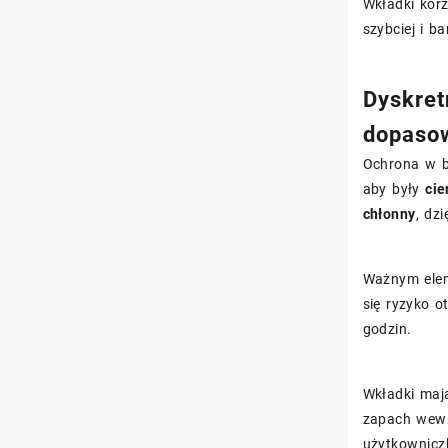
Wkładki kor
szybciej i 
Dyskret
dopaso
Ochrona w bi
aby były
cie
chłonny
, dz
Ważnym ele
się ryzyko 
godzin.
Wkładki maj
zapach wewn
użytkowniczk