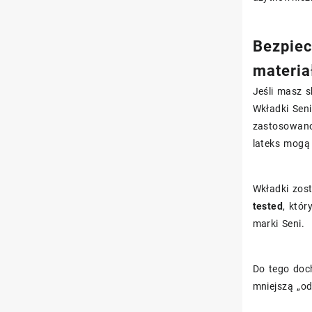
Bezpiec
materia
Jeśli masz s
Wkładki Sen
zastosowano
lateks mogą
Wkładki zos
tested
, któ
marki Seni.
Do tego doc
mniejszą „od