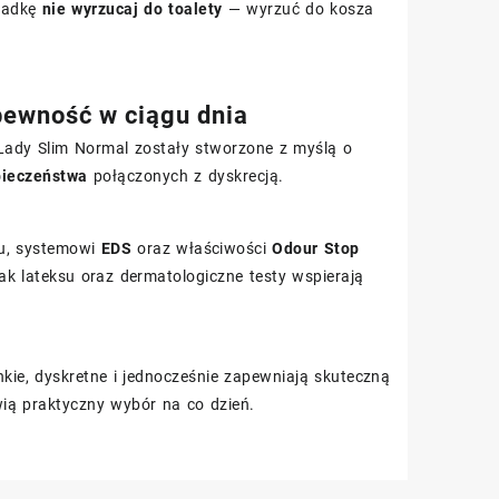
kładkę
nie wyrzucaj do toalety
— wyrzuć do kosza
 pewność w ciągu dnia
 Lady Slim Normal zostały stworzone z myślą o
pieczeństwa
połączonych z dyskrecją.
u, systemowi
EDS
oraz właściwości
Odour Stop
k lateksu oraz dermatologiczne testy wspierają
nkie, dyskretne i jednocześnie zapewniają skuteczną
ą praktyczny wybór na co dzień.