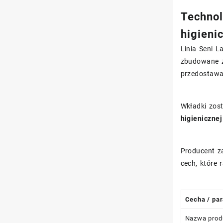
Technol
higieni
Linia Seni 
zbudowane ze
przedostawa
Wkładki zos
higienicznej
Producent z
cech, które 
Cecha / pa
Nazwa prod