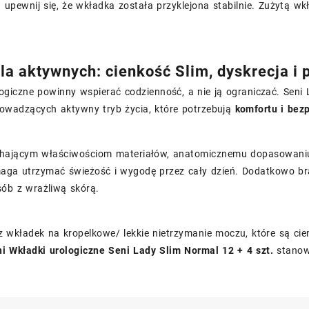
 upewnij się, że wkładka została przyklejona stabilnie. Zużytą w
la aktywnych: cienkość Slim, dyskrecja i
ogiczne powinny wspierać codzienność, a nie ją ograniczać. Seni
rowadzących aktywny tryb życia, które potrzebują
komfortu i bez
chającym właściwościom materiałów, anatomicznemu dopasowani
aga utrzymać świeżość i wygodę przez cały dzień. Dodatkowo bra
sób z wrażliwą skórą.
z wkładek na kropelkowe/ lekkie nietrzymanie moczu, które są cie
i Wkładki urologiczne Seni Lady Slim Normal 12 + 4 szt.
stanowi