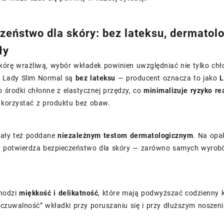
zeństwo dla skóry: bez lateksu, dermatolo
ły
kórę wrażliwą, wybór wkładek powinien uwzględniać nie tylko chło
i Lady Slim Normal są
bez lateksu
— producent oznacza to jako
L
 środki chłonne z elastycznej przędzy, co
minimalizuje ryzyko re
 korzystać z produktu bez obaw.
tały też poddane
niezależnym testom dermatologicznym
. Na opa
ry potwierdza bezpieczeństwo dla skóry — zarówno samych wyrobó
hodzi
miękkość i delikatność
, które mają podwyższać codzienny 
czuwalność” wkładki przy poruszaniu się i przy dłuższym noszeni