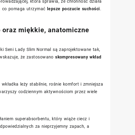
rowadzającej, która sprawia, że chłonność działa
du, co pomaga utrzymać
lepsze poczucie suchości
.
p oraz miękkie, anatomiczne
dki Seni Lady Slim Normal są zaprojektowane tak,
 wskazuje, że zastosowano
skompresowany wkład
wkładka leży stabilnie, rośnie komfort i zmniejsza
owarzyszy codziennym aktywnościom przez wiele
łaniem superabsorbentu, który wiąże ciecz i
odpowiedzialnych za nieprzyjemny zapach, a