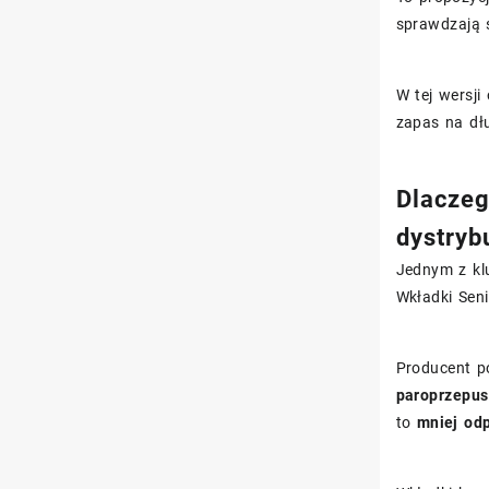
sprawdzają s
W tej wersji
zapas na dł
Dlaczeg
dystryb
Jednym z kl
Wkładki Sen
Producent po
paroprzepus
to
mniej odp