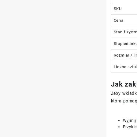
SKU
Cena
Stan fizycz
Stopień ink
Rozmiar / li
Liczba szt
Jak zak
Żeby wkładka
która pomag
Wyjmij
Przykle