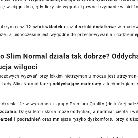
ię w ciągu dnia, gdy liczy się wygoda i pewne trzymanie w bieliźn
 otrzymujesz
12 sztuk wkładek
oraz
4 sztuki dodatkowe
w opakowa
użej, a jednocześnie jest wygodne do przechowywania i codzienne
o Slim Normal działa tak dobrze? Oddych
ucja wilgoci
uczowych wyzwań przy lekkim nietrzymaniu moczu jest utrzymanie
i Lady Slim Normal łączą
oddychające materiały
z technologiami 
dkreśla, że w wyrobach z grupy Premium Quality (do której należ
zczalna
. Dzięki temu skóra może oddychać, a nadmiar ciepła i wi
arzeń i podrażnień
oraz mniejsze ryzyko dyskomfortu przy dłużs