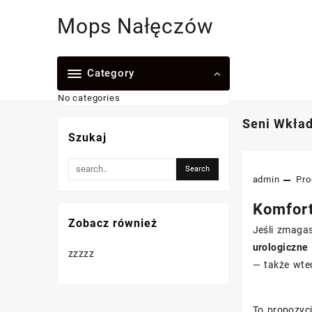
Skip
Mops Nałęczów
to
content
Category
No categories
Seni Wkład
Szukaj
admin
Pro
Komfort
Zobacz również
Jeśli zmagas
urologiczne
zzzzz
— także wted
To propozyc