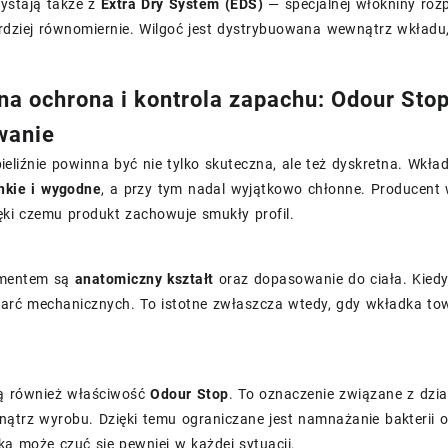
zystają także z
Extra Dry System (EDS)
— specjalnej włókniny rozp
bardziej równomiernie. Wilgoć jest dystrybuowana wewnątrz wkła
na ochrona i kontrola zapachu: Odour Sto
wanie
eliźnie powinna być nie tylko skuteczna, ale też dyskretna. Wkła
nkie i wygodne
, a przy tym nadal wyjątkowo chłonne. Producent
ięki czemu produkt zachowuje smukły profil.
mentem są
anatomiczny kształt
oraz dopasowanie do ciała. Kiedy 
otarć mechanicznych. To istotne zwłaszcza wtedy, gdy wkładka t
ą również właściwość
Odour Stop
. To oznaczenie związane z dzia
ątrz wyrobu. Dzięki temu ograniczane jest namnażanie bakterii 
a może czuć się pewniej w każdej sytuacji.