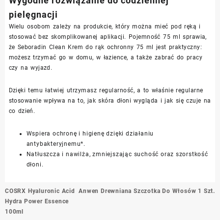
Wygodne rozwiązanie do codziennej
pielęgnacji
Wielu osobom zależy na produkcie, który można mieć pod ręką i
stosować bez skomplikowanej aplikacji. Pojemność 75 ml sprawia,
że Seboradin Clean Krem do rąk ochronny 75 ml jest praktyczny:
możesz trzymać go w domu, w łazience, a także zabrać do pracy
czy na wyjazd.
Dzięki temu łatwiej utrzymasz regularność, a to właśnie regularne
stosowanie wpływa na to, jak skóra dłoni wygląda i jak się czuje na
co dzień.
Wspiera ochronę i higienę dzięki działaniu
antybakteryjnemu*.
Natłuszcza i nawilża, zmniejszając suchość oraz szorstkość
dłoni.
Nawigacja
COSRX Hyaluronic Acid
Anwen Drewniana Szczotka Do Włosów 1 Szt.
wpisu
Hydra Power Essence
100ml