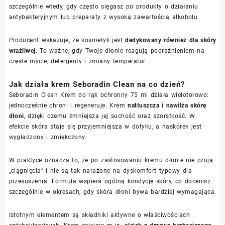
szczególnie wtedy, gdy często sięgasz po produkty o działaniu
antybakteryjnym lub preparaty z wysoką zawartością alkoholu.
Producent wskazuje, że kosmetyk jest
dedykowany również dla skóry
wrażliwej
. To ważne, gdy Twoje dłonie reagują podrażnieniem na
częste mycie, detergenty i zmiany temperatur.
Jak działa krem Seboradin Clean na co dzień?
Seboradin Clean Krem do rąk ochronny 75 ml działa wielotorowo:
jednocześnie chroni i regeneruje. Krem
natłuszcza i nawilża skórę
dłoni
, dzięki czemu zmniejsza jej suchość oraz szorstkość. W
efekcie skóra staje się przyjemniejsza w dotyku, a naskórek jest
wygładzony i zmiękczony.
W praktyce oznacza to, że po zastosowaniu kremu dłonie nie czują
„ciągnięcia” i nie są tak narażone na dyskomfort typowy dla
przesuszenia. Formuła wspiera ogólną kondycję skóry, co docenisz
szczególnie w okresach, gdy skóra dłoni bywa bardziej wymagająca.
Istotnym elementem są składniki aktywne o właściwościach