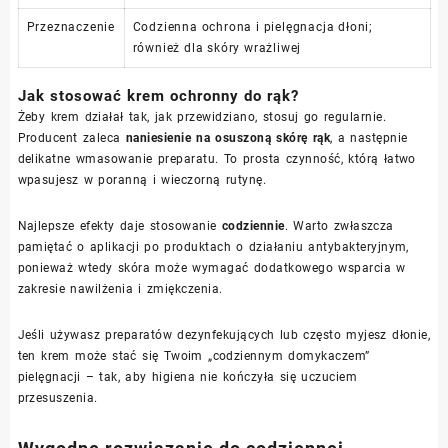
Przeznaczenie
Codzienna ochrona i pielęgnacja dłoni;
również dla skóry wrażliwej
Jak stosować krem ochronny do rąk?
Żeby krem działał tak, jak przewidziano, stosuj go regularnie.
Producent zaleca
naniesienie na osuszoną skórę rąk
, a następnie
delikatne wmasowanie preparatu. To prosta czynność, którą łatwo
wpasujesz w poranną i wieczorną rutynę.
Najlepsze efekty daje stosowanie
codziennie
. Warto zwłaszcza
pamiętać o aplikacji po produktach o działaniu antybakteryjnym,
ponieważ wtedy skóra może wymagać dodatkowego wsparcia w
zakresie nawilżenia i zmiękczenia.
Jeśli używasz preparatów dezynfekujących lub często myjesz dłonie,
ten krem może stać się Twoim „codziennym domykaczem”
pielęgnacji – tak, aby higiena nie kończyła się uczuciem
przesuszenia.