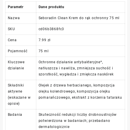
Parametr
Dane produktu
Nazwa
Seboradin Clean Krem do rąk ochronny 75 ml
SKU
cd06b3868fc3
Cena
7.99 zł
Pojemność
75 ml
Kluczowe
Ochronne działanie antybakteryjne*,
działanie
natłuszcza i nawilża, zmniejsza suchość i
szorstkość, wygładza i zmiękcza naskórek
Składniki
Olejek z drzewa herbacianego, kompozycja
aktywne
olejku kolendrowego, kompozycja olejku
(wskazane w
pomarańczowego, ekstrakt z korzenia tataraku
opisie)
Badania
Skuteczność redukcji liczby drobnoustrojów
potwierdzona w badaniach; przebadano
dermatologicznie