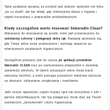
Takie podejście sprawia, że produkt jest dobrym wyborem nie tylko
„na co dzień”, ale też wtedy, gdy intensywnie dbasz o higienę i
często korzystasz z preparatów antybakteryjnych.
Kiedy szczególnie warto stosować Seboradin Clean?
Wskazania do stosowania są proste: krem jest przeznaczony do
codziennej ochrony i pielęgnacji skóry rąk
. Najlepiej sprawdza się,
gdy Twoja skóra bywa przesuszona i wymaga wsparcia po
intensywnych działaniach higienicznych.
Szczególnie polecany jest do użycia
po aplikacji produktów
Seboradin CLEAN
oraz po zastosowaniu preparatów o wysokiej
zawartości alkoholu. W takich sytuacjach skóra może tracić
naturalny komfort, a krem pomaga przywrócić właściwe odczucie
na dłoniach: odżywienie, zmiękczenie i nawilżenie.
Jeśli nosisz rękawiczki, często myjesz ręce lub korzystasz z żeli i
płynów dezynfekujących, ten typ pielęgnacji może stać się Twoim
codziennym „zamykaniem” rutyny higienicznej.