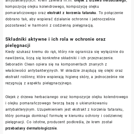
antybakteryjnych. Krem zawiera m.in.
olejek z drzewa herbacianego
,
kompozycję olejku kolendrowego, kompozycję olejku
pomarańczowego oraz
ekstrakt z korzenia tataraku
. To połączenie
dobrano tak, aby wspierać działanie ochronne i jednocześnie
pozostawać w harmonii z codzienną pielęgnacją.
Składniki aktywne i ich rola w ochronie oraz
pielęgnacji
Kiedy szukasz kremu do rąk, który nie ogranicza się wyłącznie do
nawilżenia, liczą się konkretne składniki i ich przeznaczenie.
Seboradin Clean opiera się na komponentach znanych z
właściwości antybakteryjnych. W składzie znajdują się olejki oraz
ekstrakt roślinny, które wspierają higienę skóry, a jednocześnie nie
rezygnują z aspektu pielęgnacyjnego.
Olejek z drzewa herbacianego oraz kompozycje olejku kolendrowego
i olejku pomarańczowego tworzą bazę o ukierunkowaniu
antybakteryjnym. Uzupełnieniem jest ekstrakt z korzenia tataraku,
który pomaga domknąć formułę w kierunku ochrony i codziennej
pielęgnacji. Co istotne, producent podkreśla, że krem został
przebadany dermatologicznie
.