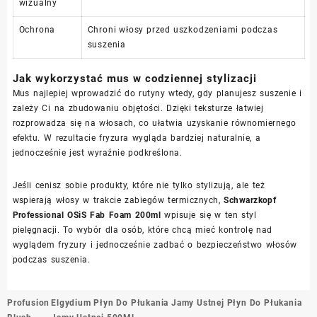
wizualny
Ochrona
Chroni włosy przed uszkodzeniami podczas
suszenia
Jak wykorzystać mus w codziennej stylizacji
Mus najlepiej wprowadzić do rutyny wtedy, gdy planujesz suszenie i
zależy Ci na zbudowaniu objętości. Dzięki teksturze łatwiej
rozprowadza się na włosach, co ułatwia uzyskanie równomiernego
efektu. W rezultacie fryzura wygląda bardziej naturalnie, a
jednocześnie jest wyraźnie podkreślona.
Jeśli cenisz sobie produkty, które nie tylko stylizują, ale też
wspierają włosy w trakcie zabiegów termicznych,
Schwarzkopf
Professional OSiS Fab Foam 200ml
wpisuje się w ten styl
pielęgnacji. To wybór dla osób, które chcą mieć kontrolę nad
wyglądem fryzury i jednocześnie zadbać o bezpieczeństwo włosów
podczas suszenia.
Nawigacja
Profusion
Elgydium Płyn Do Płukania Jamy Ustnej Płyn Do Płukania
wpisu