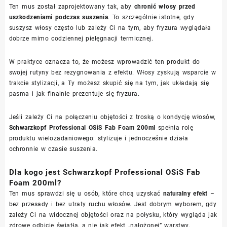
Ten mus został zaprojektowany tak, aby
chronić włosy przed
uszkodzeniami podczas suszenia
. To szczególnie istotne, gdy
suszysz włosy często lub zależy Ci na tym, aby fryzura wyglądała
dobrze mimo codziennej pielęgnacji termicznej.
W praktyce oznacza to, że możesz wprowadzić ten produkt do
swojej rutyny bez rezygnowania z efektu. Włosy zyskują wsparcie w
trakcie stylizacji, a Ty możesz skupić się na tym, jak układają się
pasma i jak finalnie prezentuje się fryzura.
Jeśli zależy Ci na połączeniu objętości z troską o kondycję włosów,
Schwarzkopf Professional OSiS Fab Foam 200ml
spełnia rolę
produktu wielozadaniowego: stylizuje i jednocześnie działa
ochronnie w czasie suszenia.
Dla kogo jest Schwarzkopf Professional OSiS Fab
Foam 200ml?
Ten mus sprawdzi się u osób, które chcą uzyskać
naturalny efekt
–
bez przesady i bez utraty ruchu włosów. Jest dobrym wyborem, gdy
zależy Ci na widocznej objętości oraz na połysku, który wygląda jak
zdrowe odbicie światła, a nie jak efekt „nałożonej” warstwy.