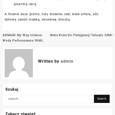
pikantną iskrą.
A finalnie baza (piżmo, nuty drzewne, cedr, biała ambra, sól)
domyka całość miękką, zmysłową otoczką.
Nawigacja
ARMANI My Way Intense
Neba Krem Do Pielęgnacji Tatuażu 50Ml
wpisu
Woda Perfumowana 90ML
Written by
admin
Szukaj
Zobacz również