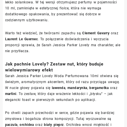
lekko solankowa. W tej wersji otrzymujesz perfumy w pojemności
10 ml, zamknięte w estetycznej fiolce, która nie wymaga
dodatkowego opakowania, by prezentować się dobrze w
codziennym użytkowaniu.
Warto też wiedzieć, że twórcami zapachu są
Clement Gavarry
oraz
Laurent Le Guernec
. To połączenie doświadczenia i wyczucia
proporcji sprawia, że Sarah Jessica Parker Lovely ma charakter, ale
nie przytłacza.
Jak pachnie Lovely? Zestaw nut, który buduje
wielowymiarowy efekt
Sarah Jessica Parker Lovely Woda Perfumowana 10ml otwiera się
świeżym, aromatycznym akcentem, który od razu przyciąga uwagę.
W nucie głowy pojawia się
lawenda
,
mandarynka
,
bergamotka
oraz
martini
. To zestaw, który daje wrażenie lekkości i „błysku” – jak
elegancki toast w pierwszych sekundach po aplikacji.
Po chwili zapach przechodzi w serce, gdzie pojawia się bardziej
zmysłowa i bogatsza strona kompozycji. Tutaj wyczuwalne są
paczula
,
orchidea
oraz
biały pieprz
. Orchidea wnosi miękkość i