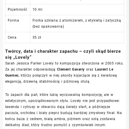
Pojemność
10 ml
Forma
Fiolka szklana z atomizerem, z etykietą i zatyczką
(bez opakowania)
Cena
35 zł
Twórcy, data i charakter zapachu – czyli skąd bierze
się „Lovely”
Sarah Jessica Parker Lovely to kompozycja stworzona w 2005 roku.
Za jej charakter odpowiadają
Clement Gavarry
oraz
Laurent Le
Guernec
, którzy połączyli w niej akordy kojarzące się z kwiatową
elegancją, drzewną stabilnością i piżmową otulą.
To zapach dla pań, które lubią wyczuwalną kompozycję, ale w
estetycznym, uporządkowanym stylu. Lovely nie jest przypadkowe:
lawenda i cytrusy w otwarciu dają świeży start, a późniejsze
paczula, orchidea i biały pieprz budują bardziej zmysłowy finał. Na
końcu baza z cedrem, białą ambra, piżmem oraz solą zostawia
delikatny ślad, który trudno pomylić z czymkolwiek innym.