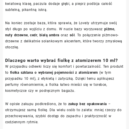
kwiatową klasę, paczula dodaje głębi, a pieprz podbija całość
subtelną, pikantną iskrą.
Na koniec zostaje baza, która sprawia, że Lovely utrzymuje swój
styl długo po wyjściu z domu. W nucie bazy wyczuwasz
piżmo
,
nuty drzewne
,
cedr
,
białą ambra
oraz
sól
. To połączenie piżmowo-
drzewne z delikatnie solankowym akcentem, które tworzy zmysłową
otoczkę.
Dlaczego warto wybrać fiolkę z atomizerem 10 ml?
W przypadku odlewki liczy się komfort i powtarzalność. Ten produkt
to
fiolka szklana o wybranej pojemności z atomizerem
(w tym
przypadku 10 ml), z etykietą i zatyczką. Dzięki temu aplikujesz
perfumy równomiernie, a fiolka łatwo mieści się w torebce,
kosmetyczce czy w podręcznym bagażu.
W opisie zakupu podkreślono, że to
zakup bez opakowania
–
otrzymujesz samą fiolkę. Dla wielu osób to zaleta: mniej rzeczy do
przechowywania, szybki dostęp do zapachu i praktyczność w
codziennym rytmie.