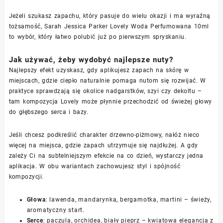
Jeżeli szukasz zapachu, który pasuje do wielu okazji i ma wyraźną
tożsamość, Sarah Jessica Parker Lovely Woda Perfumowana 10ml
to wybór, który łatwo polubić już po pierwszym spryskaniu.
Jak używać, żeby wydobyć najlepsze nuty?
Najlepszy efekt uzyskasz, gdy aplikujesz zapach na skórę w
miejscach, gdzie ciepło naturalnie pomaga nutom się rozwijać. W
praktyce sprawdzają się okolice nadgarstków, szyi czy dekoltu –
tam kompozycja Lovely może płynnie przechodzić od świeżej głowy
do głębszego serca i bazy.
Jeśli chcesz podkreślić charakter drzewno-piżmowy, nałóż nieco
więcej na miejsca, gdzie zapach utrzymuje się najdłużej. A gdy
zależy Ci na subtelniejszym efekcie na co dzień, wystarczy jedna
aplikacja. W obu wariantach zachowujesz styl i spójność
kompozycji.
Głowa
: lawenda, mandarynka, bergamotka, martini – świeży,
aromatyczny start.
Serce
: paczula, orchidea, biały pieprz – kwiatowa elegancja z