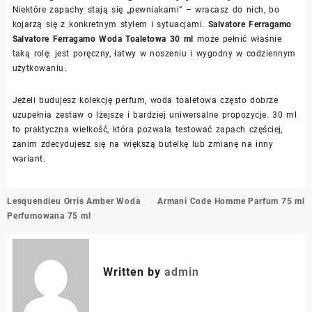
Niektóre zapachy stają się „pewniakami” – wracasz do nich, bo
kojarzą się z konkretnym stylem i sytuacjami.
Salvatore Ferragamo
Salvatore Ferragamo Woda Toaletowa 30 ml
może pełnić właśnie
taką rolę: jest poręczny, łatwy w noszeniu i wygodny w codziennym
użytkowaniu.
Jeżeli budujesz kolekcję perfum, woda toaletowa często dobrze
uzupełnia zestaw o lżejsze i bardziej uniwersalne propozycje. 30 ml
to praktyczna wielkość, która pozwala testować zapach częściej,
zanim zdecydujesz się na większą butelkę lub zmianę na inny
wariant.
Nawigacja
Lesquendieu Orris Amber Woda
Armani Code Homme Parfum 75 ml
wpisu
Perfumowana 75 ml
Written by
admin