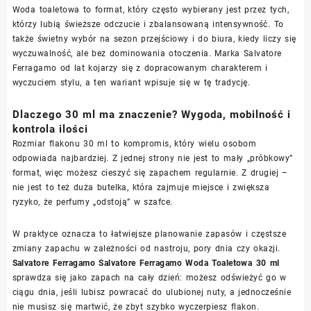
Woda toaletowa to format, który często wybierany jest przez tych,
którzy lubią świeższe odczucie i zbalansowaną intensywność. To
także świetny wybór na sezon przejściowy i do biura, kiedy liczy się
wyczuwalność, ale bez dominowania otoczenia. Marka Salvatore
Ferragamo od lat kojarzy się z dopracowanym charakterem i
wyczuciem stylu, a ten wariant wpisuje się w tę tradycję.
Dlaczego 30 ml ma znaczenie? Wygoda, mobilność i
kontrola ilości
Rozmiar flakonu 30 ml to kompromis, który wielu osobom
odpowiada najbardziej. Z jednej strony nie jest to mały „próbkowy”
format, więc możesz cieszyć się zapachem regularnie. Z drugiej –
nie jest to też duża butelka, która zajmuje miejsce i zwiększa
ryzyko, że perfumy „odstoją” w szafce.
W praktyce oznacza to łatwiejsze planowanie zapasów i częstsze
zmiany zapachu w zależności od nastroju, pory dnia czy okazji.
Salvatore Ferragamo Salvatore Ferragamo Woda Toaletowa 30 ml
sprawdza się jako zapach na cały dzień: możesz odświeżyć go w
ciągu dnia, jeśli lubisz powracać do ulubionej nuty, a jednocześnie
nie musisz się martwić, że zbyt szybko wyczerpiesz flakon.