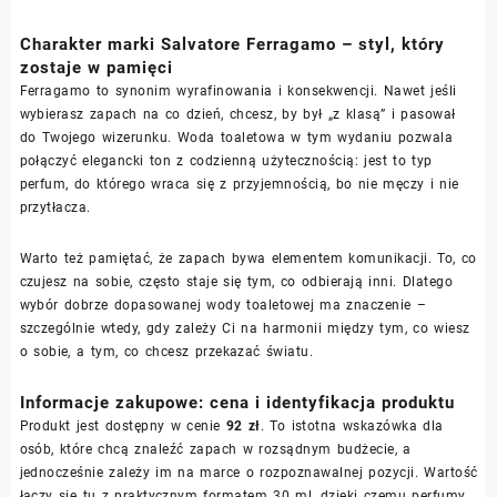
Charakter marki Salvatore Ferragamo – styl, który
zostaje w pamięci
Ferragamo to synonim wyrafinowania i konsekwencji. Nawet jeśli
wybierasz zapach na co dzień, chcesz, by był „z klasą” i pasował
do Twojego wizerunku. Woda toaletowa w tym wydaniu pozwala
połączyć elegancki ton z codzienną użytecznością: jest to typ
perfum, do którego wraca się z przyjemnością, bo nie męczy i nie
przytłacza.
Warto też pamiętać, że zapach bywa elementem komunikacji. To, co
czujesz na sobie, często staje się tym, co odbierają inni. Dlatego
wybór dobrze dopasowanej wody toaletowej ma znaczenie –
szczególnie wtedy, gdy zależy Ci na harmonii między tym, co wiesz
o sobie, a tym, co chcesz przekazać światu.
Informacje zakupowe: cena i identyfikacja produktu
Produkt jest dostępny w cenie
92 zł
. To istotna wskazówka dla
osób, które chcą znaleźć zapach w rozsądnym budżecie, a
jednocześnie zależy im na marce o rozpoznawalnej pozycji. Wartość
łączy się tu z praktycznym formatem 30 ml, dzięki czemu perfumy