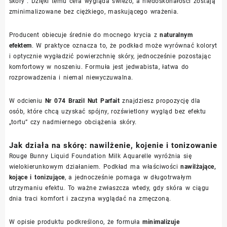
skóry”. Dzięki temu cera wygląda świeżo, a niedoskonałości zostają
zminimalizowane bez ciężkiego, maskującego wrażenia.
Producent obiecuje średnie do mocnego krycia z
naturalnym
efektem
. W praktyce oznacza to, że podkład może wyrównać koloryt
i optycznie wygładzić powierzchnię skóry, jednocześnie pozostając
komfortowy w noszeniu. Formuła jest jedwabista, łatwa do
rozprowadzenia i niemal niewyczuwalna.
W odcieniu
Nr 074 Brazil Nut Parfait
znajdziesz propozycję dla
osób, które chcą uzyskać spójny, rozświetlony wygląd bez efektu
„tortu” czy nadmiernego obciążenia skóry.
Jak działa na skórę: nawilżenie, kojenie i tonizowanie
Rouge Bunny Liquid Foundation Milk Aquarelle wyróżnia się
wielokierunkowym działaniem. Podkład ma właściwości
nawilżające,
kojące i tonizujące
, a jednocześnie pomaga w długotrwałym
utrzymaniu efektu. To ważne zwłaszcza wtedy, gdy skóra w ciągu
dnia traci komfort i zaczyna wyglądać na zmęczoną.
W opisie produktu podkreślono, że formuła
minimalizuje