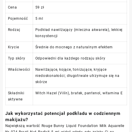
Cena
59 zł
Pojemność
5 ml
Rodzaj
Podkład nawilżający (mleczna akwarela), lekkiej
konsystencji
Krycie
Średnie do mocnego z naturalnym efektem
Typ skóry
Odpowiedni dla każdego rodzaju skóry
Właściwości
Nawilżające, kojące, tonizujące, kryjące
niedoskonałości; długotrwale utrzymuje się na
skórze
Składniki
Witch Hazel (Vilín), bratek, pantenol, witamina E
aktywne
Jak wykorzystać potencjał podkładu w codziennym
makijażu?
Największą wartość Rouge Bunny Liquid Foundation Milk Aquarelle
Nr 074 Brazil Nut Parfait 5 ml widać wtedy, gdy zależy Ci na