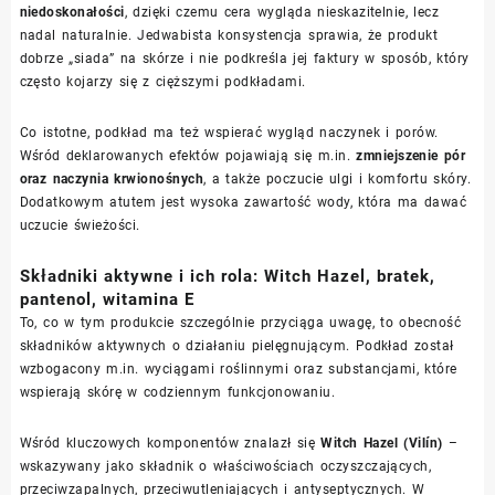
niedoskonałości
, dzięki czemu cera wygląda nieskazitelnie, lecz
nadal naturalnie. Jedwabista konsystencja sprawia, że produkt
dobrze „siada” na skórze i nie podkreśla jej faktury w sposób, który
często kojarzy się z cięższymi podkładami.
Co istotne, podkład ma też wspierać wygląd naczynek i porów.
Wśród deklarowanych efektów pojawiają się m.in.
zmniejszenie pór
oraz naczynia krwionośnych
, a także poczucie ulgi i komfortu skóry.
Dodatkowym atutem jest wysoka zawartość wody, która ma dawać
uczucie świeżości.
Składniki aktywne i ich rola: Witch Hazel, bratek,
pantenol, witamina E
To, co w tym produkcie szczególnie przyciąga uwagę, to obecność
składników aktywnych o działaniu pielęgnującym. Podkład został
wzbogacony m.in. wyciągami roślinnymi oraz substancjami, które
wspierają skórę w codziennym funkcjonowaniu.
Wśród kluczowych komponentów znalazł się
Witch Hazel (Vilín)
–
wskazywany jako składnik o właściwościach oczyszczających,
przeciwzapalnych, przeciwutleniających i antyseptycznych. W