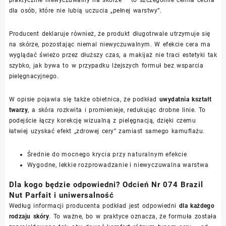
dla osób, które nie lubią uczucia „pełnej warstwy”.
Producent deklaruje również, że produkt długotrwale utrzymuje się
na skórze, pozostając niemal niewyczuwalnym. W efekcie cera ma
wyglądać świeżo przez dłuższy czas, a makijaż nie traci estetyki tak
szybko, jak bywa to w przypadku lżejszych formuł bez wsparcia
pielęgnacyjnego.
W opisie pojawia się także obietnica, że podkład
uwydatnia kształt
twarzy
, a skóra rozkwita i promienieje, redukując drobne linie. To
podejście łączy korekcję wizualną z pielęgnacją, dzięki czemu
łatwiej uzyskać efekt „zdrowej cery” zamiast samego kamuflażu.
Średnie do mocnego krycia przy naturalnym efekcie
Wygodne, lekkie rozprowadzanie i niewyczuwalna warstwa
Dla kogo będzie odpowiedni? Odcień Nr 074 Brazil
Nut Parfait i uniwersalność
Według informacji producenta podkład jest odpowiedni
dla każdego
rodzaju skóry
. To ważne, bo w praktyce oznacza, że formuła została