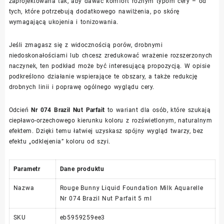
zaprojektowana tak, aby dawać komfort różnym typom cery – od
tych, które potrzebują dodatkowego nawilżenia, po skórę
wymagającą ukojenia i tonizowania.
Jeśli zmagasz się z widocznością porów, drobnymi
niedoskonałościami lub chcesz zredukować wrażenie rozszerzonych
naczynek, ten podkład może być interesującą propozycją. W opisie
podkreślono działanie wspierające te obszary, a także redukcję
drobnych linii i poprawę ogólnego wyglądu cery.
Odcień
Nr 074 Brazil Nut Parfait
to wariant dla osób, które szukają
ciepławo-orzechowego kierunku koloru z rozświetlonym, naturalnym
efektem. Dzięki temu łatwiej uzyskasz spójny wygląd twarzy, bez
efektu „odklejenia” koloru od szyi.
Parametr
Dane produktu
Nazwa
Rouge Bunny Liquid Foundation Milk Aquarelle
Nr 074 Brazil Nut Parfait 5 ml
SKU
eb5959259ee3