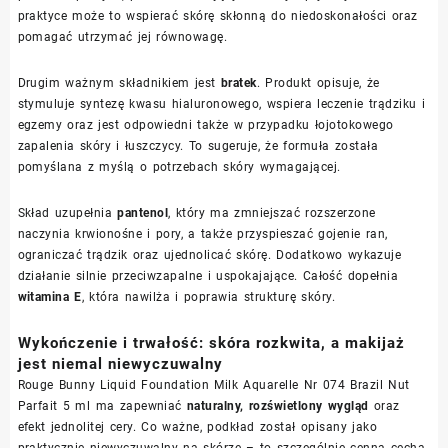
praktyce może to wspierać skórę skłonną do niedoskonałości oraz
pomagać utrzymać jej równowagę.
Drugim ważnym składnikiem jest
bratek
. Produkt opisuje, że
stymuluje syntezę kwasu hialuronowego, wspiera leczenie trądziku i
egzemy oraz jest odpowiedni także w przypadku łojotokowego
zapalenia skóry i łuszczycy. To sugeruje, że formuła została
pomyślana z myślą o potrzebach skóry wymagającej.
Skład uzupełnia
pantenol
, który ma zmniejszać rozszerzone
naczynia krwionośne i pory, a także przyspieszać gojenie ran,
ograniczać trądzik oraz ujednolicać skórę. Dodatkowo wykazuje
działanie silnie przeciwzapalne i uspokajające. Całość dopełnia
witamina E
, która nawilża i poprawia strukturę skóry.
Wykończenie i trwałość: skóra rozkwita, a makijaż
jest niemal niewyczuwalny
Rouge Bunny Liquid Foundation Milk Aquarelle Nr 074 Brazil Nut
Parfait 5 ml ma zapewniać
naturalny, rozświetlony wygląd
oraz
efekt jednolitej cery. Co ważne, podkład został opisany jako
praktycznie niewyczuwalny na skórze – to szczególnie cenna cecha