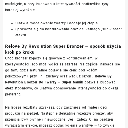
muśnięcie, a przy budowaniu intensywności podkreślisz rysy
bardziej wyraźnie.
Ułatwia modelowanie twarzy i dodaje jej ciepła
Sprawdza się do konturowania oraz delikatnego „sun-kissed”
efektu
Relove By Revolution Super Bronzer — sposób użycia
krok po kroku
Choć bronzer kojarzy się głównie z konturowaniem, w
rzeczywistości jego możliwości są szersze. Najczęściej nakłada się
go tam, gdzie naturalnie pojawia się cień: pod kośćmi
policzkowymi, przy linii żuchwy oraz wzdłuż skroni.
Relove By
Revolution Bronzer Do Twarzy – Super Namib
pozwala budować
efekt stopniowo, co ułatwia dopasowanie intensywności do okazji i
preferencji.
Najlepsze rezultaty uzyskasz, gdy zaczniesz od małej ilości
produktu na pędzel. Następnie delikatnie rozetrzyj bronzer, aby
przejścia były płynne i niewidoczne. Jeśli zależy Ci na bardziej
wyrazistym efekcie, możesz dodać kolejną warstwę — to zwykle