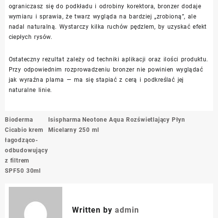
ograniczasz się do podkładu i odrobiny korektora, bronzer dodaje
wymiaru i sprawia, że twarz wygląda na bardziej „zrobioną”, ale
nadal naturalną. Wystarczy kilka ruchów pędzlem, by uzyskać efekt
ciepłych rysów.
Ostateczny rezultat zależy od techniki aplikacji oraz ilości produktu.
Przy odpowiednim rozprowadzeniu bronzer nie powinien wyglądać
jak wyraźna plama — ma się stapiać z cerą i podkreślać jej
naturalne linie.
Nawigacja
Bioderma
Isispharma Neotone Aqua Rozświetlający Płyn
wpisu
Cicabio krem
Micelarny 250 ml
łagodząco-
odbudowujący
z filtrem
SPF50 30ml
Written by
admin