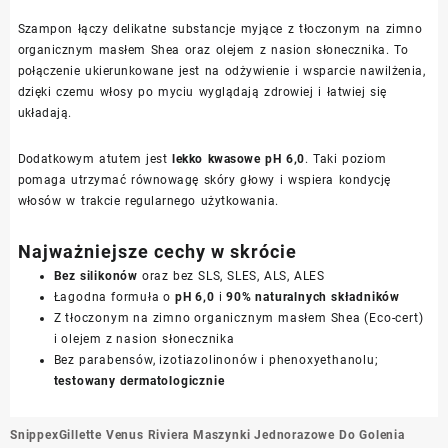
Szampon łączy delikatne substancje myjące z tłoczonym na zimno
organicznym masłem Shea oraz olejem z nasion słonecznika. To
połączenie ukierunkowane jest na odżywienie i wsparcie nawilżenia,
dzięki czemu włosy po myciu wyglądają zdrowiej i łatwiej się
układają.
Dodatkowym atutem jest
lekko kwasowe pH 6,0
. Taki poziom
pomaga utrzymać równowagę skóry głowy i wspiera kondycję
włosów w trakcie regularnego użytkowania.
Najważniejsze cechy w skrócie
Bez silikonów
oraz bez SLS, SLES, ALS, ALES
Łagodna formuła o
pH 6,0
i
90% naturalnych składników
Z tłoczonym na zimno organicznym masłem Shea (Eco-cert)
i olejem z nasion słonecznika
Bez parabensów, izotiazolinonów i phenoxyethanolu;
testowany dermatologicznie
Nawigacja
Snippex
Gillette Venus Riviera Maszynki Jednorazowe Do Golenia