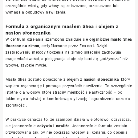
szczególnie wtedy, gdy włosy są zniszczone, przesuszone lub
wymagają odbudowy nawilżenia.
Formuła z organicznym masłem Shea i olejem z
nasion słonecznika
W centrum działania szamponu znajduje się
organiczne masło Shea
tłoczone na zimno
, certyfikowane przez Eco-cert. Dzięki
zastosowaniu metody tłoczenia na zimno składniki zachowują
swoje właściwości, a pielęgnacja staje się bardziej „odżywcza” niż
typowe, szybkie mycie.
Masło Shea zostało połączone z
olejem z nasion słonecznika
, który
wspiera regenerację i pomaga przywrócić nawilżenie. To szczególnie
istotne dla włosów, które straciły miękkość i elastyczność – po
takim myciu łatwiej o komfortową stylizację i ograniczenie uczucia
szorstkości.
W praktyce oznacza to, że szampon działa wielotorowo: oczyszcza,
ale jednocześnie
odżywia i nawilża
. Jednocześnie formuła została
przygotowana tak, by nie obciążać włosów silikonami, co docenią