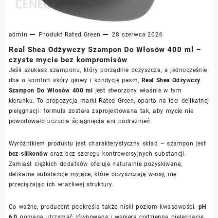
admin
Produkt
Rated Green
28 czerwca 2026
Real Shea Odżywczy Szampon Do Włosów 400 ml –
czyste mycie bez kompromisów
Jeśli szukasz szamponu, który porządnie oczyszcza, a jednocześnie
dba o komfort skóry głowy i kondycję pasm,
Real Shea Odżywczy
Szampon Do Włosów 400 ml
jest stworzony właśnie w tym
kierunku. To propozycja marki Rated Green, oparta na idei delikatnej
pielęgnacji: formuła została zaprojektowana tak, aby mycie nie
powodowało uczucia ściągnięcia ani podrażnień.
Wyróżnikiem produktu jest charakterystyczny skład – szampon jest
bez silikonów
oraz bez szeregu kontrowersyjnych substancji.
Zamiast ciężkich dodatków oferuje naturalnie pozyskiwane,
delikatne substancje myjące, które oczyszczają włosy, nie
przeciążając ich wrażliwej struktury.
Co ważne, producent podkreśla także niski poziom kwasowości.
pH
6,0
pomaga utrzymać równowagę i wspiera codzienną pielęgnację,