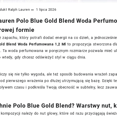
dukt
Ralph Lauren
1 lipca 2026
auren Polo Blue Gold Blend Woda Perfumo
rowej formie
z zapachu, który potrafi dodać energii na co dzień, a jednocześ
old Blend Woda Perfumowana 1,2 Ml
to propozycja stworzona dl
. Ta woda perfumowana w poręcznym rozmiarze pozwala mieć ul
 wtedy, gdy chcesz odświeżyć styl w ciągu dnia.
i liczy się nie tylko wygoda, ale też sposób budowania wrażeń z
od pierwszego wrażenia po dłużej utrzymującą się bazę. Dzięki t
upływem czasu i podkreśla Twoją obecność w subtelny, lecz zauw
hnie Polo Blue Gold Blend? Warstwy nut, k
 kompozycji należy do nut głowy, które od razu przyciągają śwież