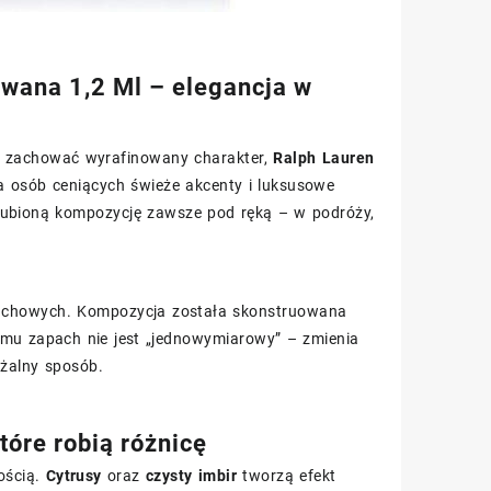
wana 1,2 Ml – elegancja w
nie zachować wyrafinowany charakter,
Ralph Lauren
a osób ceniących świeże akcenty i luksusowe
ubioną kompozycję zawsze pod ręką – w podróży,
apachowych. Kompozycja została skonstruowana
emu zapach nie jest „jednowymiarowy” – zmienia
ażalny sposób.
tóre robią różnicę
ością.
Cytrusy
oraz
czysty imbir
tworzą efekt