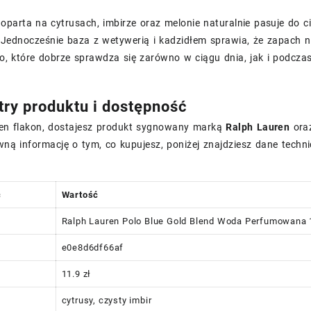
parta na cytrusach, imbirze oraz melonie naturalnie pasuje do ci
 Jednocześnie baza z wetywerią i kadzidłem sprawia, że zapach n
ło, które dobrze sprawdza się zarówno w ciągu dnia, jak i podcz
ry produktu i dostępność
ten flakon, dostajesz produkt sygnowany marką
Ralph Lauren
oraz
wną informację o tym, co kupujesz, poniżej znajdziesz dane technic
ć
Wartość
Ralph Lauren Polo Blue Gold Blend Woda Perfumowana 
e0e8d6df66af
11.9 zł
cytrusy, czysty imbir