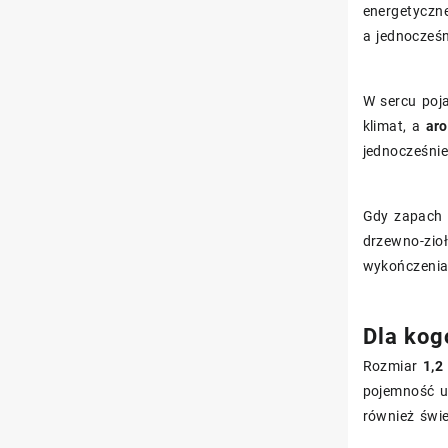
energetyczne
a jednocześn
W sercu poj
klimat, a
ar
jednocześni
Gdy zapach 
drzewno-zioł
wykończenia 
Dla kog
Rozmiar
1,2
pojemność u
również świe