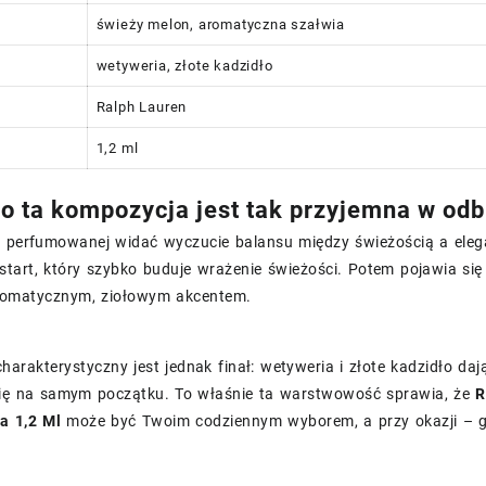
świeży melon, aromatyczna szałwia
wetyweria, złote kadzidło
Ralph Lauren
1,2 ml
o ta kompozycja jest tak przyjemna w odb
 perfumowanej widać wyczucie balansu między świeżością a elegan
tart, który szybko buduje wrażenie świeżości. Potem pojawia się 
aromatycznym, ziołowym akcentem.
charakterystyczny jest jednak finał: wetyweria i złote kadzidło d
się na samym początku. To właśnie ta warstwowość sprawia, że
R
a 1,2 Ml
może być Twoim codziennym wyborem, a przy okazji – 