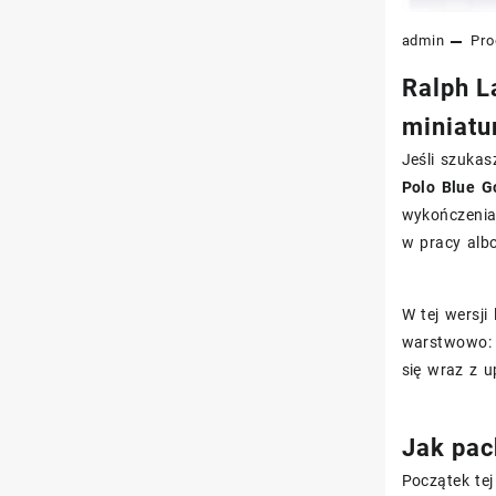
admin
Pro
Ralph L
miniatu
Jeśli szukas
Polo Blue G
wykończenia
w pracy albo
W tej wersj
warstwowo: 
się wraz z 
Jak pac
Początek tej