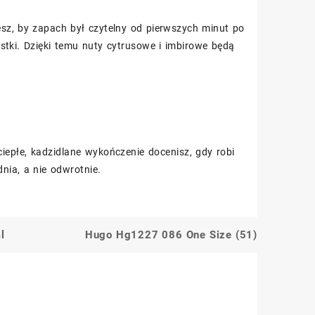
esz, by zapach był czytelny od pierwszych minut po
arstki. Dzięki temu nuty cytrusowe i imbirowe będą
iepłe, kadzidlane wykończenie docenisz, gdy robi
nia, a nie odwrotnie.
l
Hugo Hg1227 086 One Size (51)