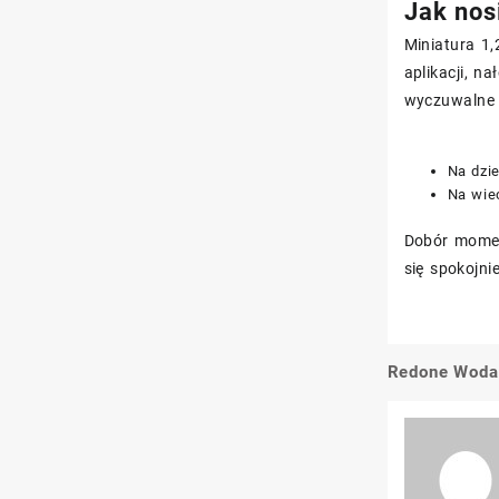
Jak nosi
Miniatura 1,
aplikacji, n
wyczuwalne o
Na dzie
Na wiec
Dobór moment
się spokojni
Redone Woda 
Nawigacj
wpisu