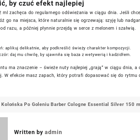
ć, by czuć efekt najlepiej
2 ml zachęca do regularnego odświeżania w ciągu dnia. Jeśli chc
ałóż go na miejsca, które naturalnie się ogrzewają: szyję lub nadg
d razu, a później płynnie przejdą w serce z melonem i szałwią.
ń: aplikuj delikatnie, aby podkreślić świeży charakter kompozycji.
zór: daj mu chwilę, by ujawniła się baza z wetywerią i kadzidłem.
u ma znaczenie – świeże nuty najlepiej „grają” w ciągu dnia, a c
ej. W efekcie masz zapach, który potrafi dopasować się do rytmu d
Kolońska Po Goleniu Barber Cologne Essential Silver 150 m
a
Written by
admin