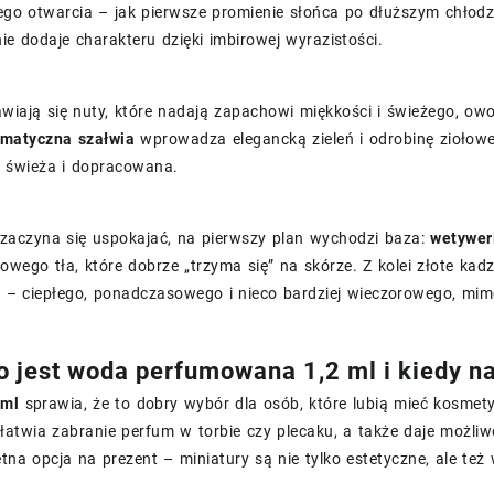
go otwarcia – jak pierwsze promienie słońca po dłuższym chłodzie
ie dodaje charakteru dzięki imbirowej wyrazistości.
awiają się nuty, które nadają zapachowi miękkości i świeżego, o
omatyczna szałwia
wprowadza elegancką zieleń i odrobinę ziołowej
e świeża i dopracowana.
zaczyna się uspokajać, na pierwszy plan wychodzi baza:
wetywer
owego tła, które dobrze „trzyma się” na skórze. Z kolei złote k
– ciepłego, ponadczasowego i nieco bardziej wieczorowego, mimo
o jest woda perfumowana 1,2 ml i kiedy na
 ml
sprawia, że to dobry wybór dla osób, które lubią mieć kosmet
łatwia zabranie perfum w torbie czy plecaku, a także daje możli
tna opcja na prezent – miniatury są nie tylko estetyczne, ale t