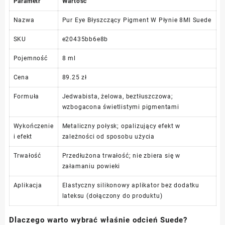
Parametr
Wartość
Nazwa
Pur Eye Błyszczący Pigment W Płynie 8Ml Suede
SKU
e20435bb6e8b
Pojemność
8 ml
Cena
89.25 zł
Formuła
Jedwabista, żelowa, beztłuszczowa;
wzbogacona świetlistymi pigmentami
Wykończenie
Metaliczny połysk; opalizujący efekt w
i efekt
zależności od sposobu użycia
Trwałość
Przedłużona trwałość; nie zbiera się w
załamaniu powieki
Aplikacja
Elastyczny silikonowy aplikator bez dodatku
lateksu (dołączony do produktu)
Dlaczego warto wybrać właśnie odcień Suede?