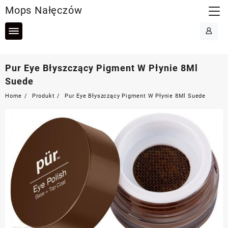
Skip
Mops Nałęczów
to
content
Pur Eye Błyszczący Pigment W Płynie 8Ml
Suede
Home
Produkt
Pur Eye Błyszczący Pigment W Płynie 8Ml Suede