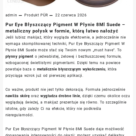
admin
Produkt
PÜR
22 czerwca 2026
Pur Eye Błyszczący Pigment W Płynie 8Ml Suede –
metaliczny połysk w formie, którą łatwo nałożyć
Jeśli lubisz makijaż, który wygląda efektownie, a jednocześnie nie
wymaga skomplikowanej techniki, Pur Eye Błyszczący Pigment W
Płynie 8Ml Suede może stać się Twoim nowym „must have”. To
płynny pigment
o jedwabistej, żelowej i beztłuszczowej formule,
wzbogaconej świetlistymi pigmentami. Dzięki temu na powiece
powstaje baza o
metalicznie błyszczącym wykończeniu
, która
przyciąga wzrok już od pierwszej aplikacji.
Co ważne, produkt nie jest tylko dekoracją. Formuła jednocześnie
nawilża skórę
oraz
wygładza drobne linie
, dzięki czemu okolice oczu
wyglądają świeżej, a makijaż prezentuje się równo. To szczególnie
istotne, gdy zależy Ci na efekcie, który nie podkreśla
nieregularności.
Pur Eye Błyszczący Pigment W Płynie 8Ml Suede daje możliwość
dopasowania intensywności do okazji: możesz uzyskać delikatny