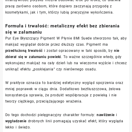
intensywność połysku można budować krok po kroku, co ułatwia
pracę zarówno osobom, które dopiero zaczynają przygodę z
kosmetykami, jak i tym, którzy lubią precyzyjne wykończenia.
Formuła i trwałość: metaliczny efekt bez zbierania
się w załamaniu
Pur Eye Błyszczący Pigment W Płynie 8Ml Suede stworzono tak, aby
makijaż wyglądał dobrze przez dłuższy czas. Pigment ma
przedłużoną trwałość
i został opracowany w taki sposób, by
nie
zbierał się w załamaniu powieki
. To ważne szczególnie wtedy, gdy
wykonujesz makijaż na cały dzień lub na wieczorne wyjście i chcesz
uniknąć efektu „posklejania” czy nierównego osadu.
W praktyce oznacza to bardziej estetyczny wygląd spojrzenia oraz
mniej poprawek w ciągu dnia. Dodatkowo beztłuszczowa, żelowa
konsystencja sprawia, że produkt współpracuje z powieką i nie
tworzy ciężkiego, przeciążającego wrażenia.
Do tego dochodzi pielęgnacyjny charakter formuły:
nawilżenie
i
wygładzenie
drobnych linii pomagają uzyskać efekt, który wygląda
lekko i świeżo.