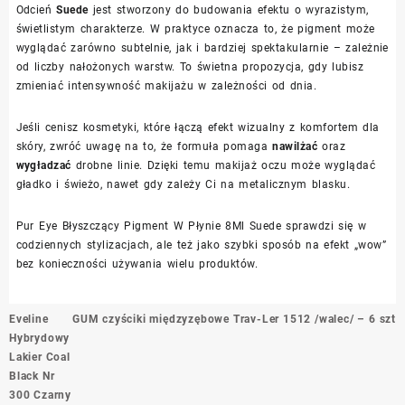
Odcień
Suede
jest stworzony do budowania efektu o wyrazistym,
świetlistym charakterze. W praktyce oznacza to, że pigment może
wyglądać zarówno subtelnie, jak i bardziej spektakularnie – zależnie
od liczby nałożonych warstw. To świetna propozycja, gdy lubisz
zmieniać intensywność makijażu w zależności od dnia.
Jeśli cenisz kosmetyki, które łączą efekt wizualny z komfortem dla
skóry, zwróć uwagę na to, że formuła pomaga
nawilżać
oraz
wygładzać
drobne linie. Dzięki temu makijaż oczu może wyglądać
gładko i świeżo, nawet gdy zależy Ci na metalicznym blasku.
Pur Eye Błyszczący Pigment W Płynie 8Ml Suede sprawdzi się w
codziennych stylizacjach, ale też jako szybki sposób na efekt „wow”
bez konieczności używania wielu produktów.
Nawigacja
Eveline
GUM czyściki międzyzębowe Trav-Ler 1512 /walec/ – 6 szt
wpisu
Hybrydowy
Lakier Coal
Black Nr
300 Czarny