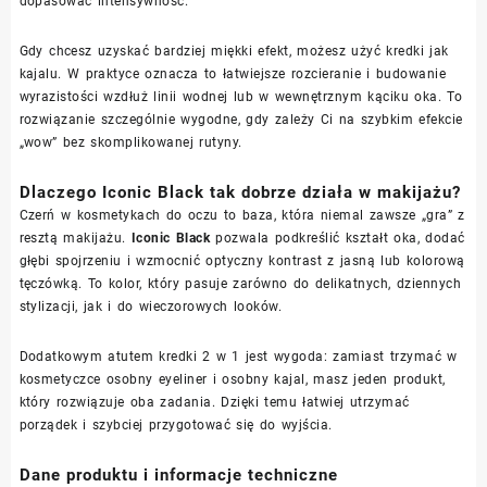
dopasować intensywność.
Gdy chcesz uzyskać bardziej miękki efekt, możesz użyć kredki jak
kajalu. W praktyce oznacza to łatwiejsze rozcieranie i budowanie
wyrazistości wzdłuż linii wodnej lub w wewnętrznym kąciku oka. To
rozwiązanie szczególnie wygodne, gdy zależy Ci na szybkim efekcie
„wow” bez skomplikowanej rutyny.
Dlaczego Iconic Black tak dobrze działa w makijażu?
Czerń w kosmetykach do oczu to baza, która niemal zawsze „gra” z
resztą makijażu.
Iconic Black
pozwala podkreślić kształt oka, dodać
głębi spojrzeniu i wzmocnić optyczny kontrast z jasną lub kolorową
tęczówką. To kolor, który pasuje zarówno do delikatnych, dziennych
stylizacji, jak i do wieczorowych looków.
Dodatkowym atutem kredki 2 w 1 jest wygoda: zamiast trzymać w
kosmetyczce osobny eyeliner i osobny kajal, masz jeden produkt,
który rozwiązuje oba zadania. Dzięki temu łatwiej utrzymać
porządek i szybciej przygotować się do wyjścia.
Dane produktu i informacje techniczne