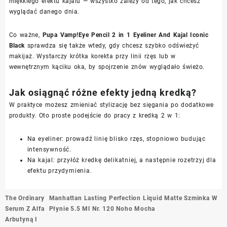
miękkiego efektu kajalu — wszystko zależy od tego, jak chcesz
wyglądać danego dnia.
Co ważne,
Pupa Vamp!Eye Pencil 2 in 1 Eyeliner And Kajal Iconic
Black
sprawdza się także wtedy, gdy chcesz szybko odświeżyć
makijaż. Wystarczy krótka korekta przy linii rzęs lub w
wewnętrznym kąciku oka, by spojrzenie znów wyglądało świeżo.
Jak osiągnąć różne efekty jedną kredką?
W praktyce możesz zmieniać stylizację bez sięgania po dodatkowe
produkty. Oto proste podejście do pracy z kredką 2 w 1:
Na eyeliner: prowadź linię blisko rzęs, stopniowo budując
intensywność.
Na kajal: przyłóż kredkę delikatniej, a następnie rozetrzyj dla
efektu przydymienia.
Nawigacja
The Ordinary
Manhattan Lasting Perfection Liquid Matte Szminka W
wpisu
Serum Z Alfa
Płynie 5.5 Ml Nr. 120 Noho Mocha
Arbutyną I