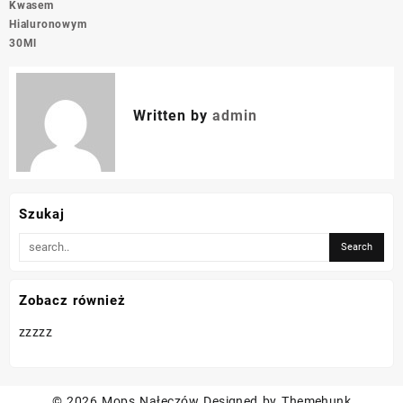
Kwasem
Hialuronowym
30Ml
Written by
admin
Szukaj
Zobacz również
zzzzz
© 2026
Mops Nałęczów
Designed by
Themehunk