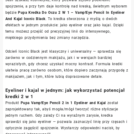
spojrzenie, a przy tym daje kontrolę nad kreską, świetnym wyborem
będzie
Pupa Kredka Do Oczu 2 W 1 – Vamp!Eye Pencil In Eyeliner
And Kajal Iconic Black
. To kredka stworzona z myślą o dwóch
efektach w jednym produkcie: jako eyeliner oraz jako kajal. Dzięki
temu możesz przejść od precyzyjnej linii do intensywnego,
miękkiego przydymienia bez zmiany narzędzia.
Odcień Iconic Black jest klasyczny i uniwersalny — sprawdza się
zarówno w codziennym makijażu, jak i w wersjach bardziej
wyrazistych, gdy chcesz uzyskać mocny kontrast. Formuła kredki
ułatwia pracę zarówno osobom, które dopiero zaczynają przygodę z
makijażem, jak i tym, które lubią dopracowane detale.
Eyeliner i kajal w jednym: jak wykorzystać potencjał
kredki 2 w 1
Produkt
Pupa Vamp!Eye Pencil 2 in 1 Eyeliner and Kajal
został
zaprojektowany tak, abyś mogła/mógł tworzyć różne stylizacje
jednym ruchem. Gdy zależy Ci na wyraźnym zarysie, kredka
sprawdzi się jako eyeliner — pozwala zaznaczyć linię przy rzęsach i
optycznie zagęścić spojrzenie. Wystarczy odpowiedni nacisk, by