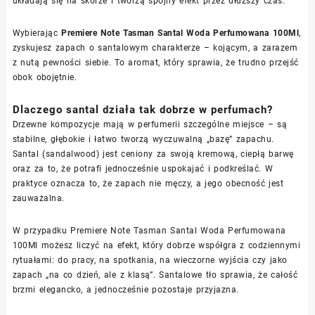
układają się na skórze i tworzą spójny efekt przez dłuższy czas.
Wybierając
Premiere Note Tasman Santal Woda Perfumowana 100Ml
,
zyskujesz zapach o santalowym charakterze – kojącym, a zarazem
z nutą pewności siebie. To aromat, który sprawia, że trudno przejść
obok obojętnie.
Dlaczego santal działa tak dobrze w perfumach?
Drzewne kompozycje mają w perfumerii szczególne miejsce – są
stabilne, głębokie i łatwo tworzą wyczuwalną „bazę” zapachu.
Santal (sandalwood) jest ceniony za swoją kremową, ciepłą barwę
oraz za to, że potrafi jednocześnie uspokajać i podkreślać. W
praktyce oznacza to, że zapach nie męczy, a jego obecność jest
zauważalna.
W przypadku Premiere Note Tasman Santal Woda Perfumowana
100Ml możesz liczyć na efekt, który dobrze współgra z codziennymi
rytuałami: do pracy, na spotkania, na wieczorne wyjścia czy jako
zapach „na co dzień, ale z klasą”. Santalowe tło sprawia, że całość
brzmi elegancko, a jednocześnie pozostaje przyjazna.