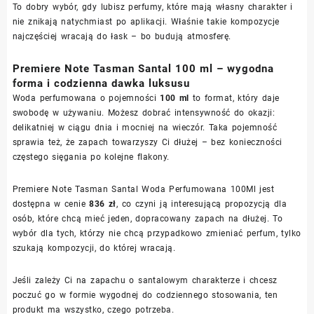
To dobry wybór, gdy lubisz perfumy, które mają własny charakter i
nie znikają natychmiast po aplikacji. Właśnie takie kompozycje
najczęściej wracają do łask – bo budują atmosferę.
Premiere Note Tasman Santal 100 ml – wygodna
forma i codzienna dawka luksusu
Woda perfumowana o pojemności
100 ml
to format, który daje
swobodę w używaniu. Możesz dobrać intensywność do okazji:
delikatniej w ciągu dnia i mocniej na wieczór. Taka pojemność
sprawia też, że zapach towarzyszy Ci dłużej – bez konieczności
częstego sięgania po kolejne flakony.
Premiere Note Tasman Santal Woda Perfumowana 100Ml jest
dostępna w cenie
836 zł
, co czyni ją interesującą propozycją dla
osób, które chcą mieć jeden, dopracowany zapach na dłużej. To
wybór dla tych, którzy nie chcą przypadkowo zmieniać perfum, tylko
szukają kompozycji, do której wracają.
Jeśli zależy Ci na zapachu o santalowym charakterze i chcesz
poczuć go w formie wygodnej do codziennego stosowania, ten
produkt ma wszystko, czego potrzeba.