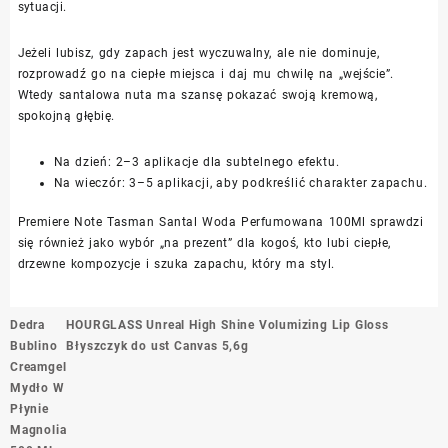
sytuacji.
Jeżeli lubisz, gdy zapach jest wyczuwalny, ale nie dominuje,
rozprowadź go na ciepłe miejsca i daj mu chwilę na „wejście”.
Wtedy santalowa nuta ma szansę pokazać swoją kremową,
spokojną głębię.
Na dzień: 2–3 aplikacje dla subtelnego efektu.
Na wieczór: 3–5 aplikacji, aby podkreślić charakter zapachu.
Premiere Note Tasman Santal Woda Perfumowana 100Ml sprawdzi
się również jako wybór „na prezent” dla kogoś, kto lubi ciepłe,
drzewne kompozycje i szuka zapachu, który ma styl.
Nawigacja
Dedra
HOURGLASS Unreal High Shine Volumizing Lip Gloss
wpisu
Bublino
Błyszczyk do ust Canvas 5,6g
Creamgel
Mydło W
Płynie
Magnolia