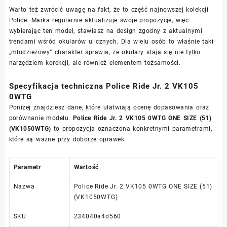
Warto też zwrócić uwagę na fakt, że to część najnowszej kolekcji
Police. Marka regularnie aktualizuje swoje propozycje, więc
wybierając ten model, stawiasz na design zgodny z aktualnymi
trendami wśród okularów ulicznych. Dla wielu osób to właśnie taki
„młodzieżowy” charakter sprawia, że okulary stają się nie tylko
narzędziem korekcji, ale również elementem tożsamości.
Specyfikacja techniczna Police Ride Jr. 2 VK105
0WTG
Poniżej znajdziesz dane, które ułatwiają ocenę dopasowania oraz
porównanie modelu.
Police Ride Jr. 2 VK105 0WTG ONE SIZE (51)
(VK1050WTG)
to propozycja oznaczona konkretnymi parametrami,
które są ważne przy doborze oprawek.
Parametr
Wartość
Nazwa
Police Ride Jr. 2 VK105 0WTG ONE SIZE (51)
(VK1050WTG)
SKU
234040a4d560