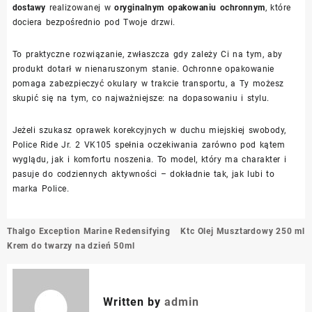
dostawy
realizowanej w
oryginalnym opakowaniu ochronnym
, które
dociera bezpośrednio pod Twoje drzwi.
To praktyczne rozwiązanie, zwłaszcza gdy zależy Ci na tym, aby
produkt dotarł w nienaruszonym stanie. Ochronne opakowanie
pomaga zabezpieczyć okulary w trakcie transportu, a Ty możesz
skupić się na tym, co najważniejsze: na dopasowaniu i stylu.
Jeżeli szukasz oprawek korekcyjnych w duchu miejskiej swobody,
Police Ride Jr. 2 VK105 spełnia oczekiwania zarówno pod kątem
wyglądu, jak i komfortu noszenia. To model, który ma charakter i
pasuje do codziennych aktywności – dokładnie tak, jak lubi to
marka Police.
Nawigacja
Thalgo Exception Marine Redensifying
Ktc Olej Musztardowy 250 ml
wpisu
Krem do twarzy na dzień 50ml
Written by
admin