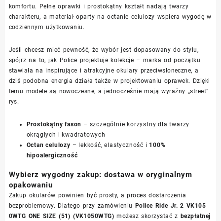
komfortu. Pełne oprawki i prostokątny kształt nadają twarzy
charakteru, a materiał oparty na octanie celulozy wspiera wygodę w
codziennym użytkowaniu.
Jeśli chcesz mieć pewność, że wybór jest dopasowany do stylu,
spójrz na to, jak Police projektuje kolekcje – marka od początku
stawiała na inspirujące i atrakcyjne okulary przeciwsłoneczne, a
dziś podobna energia działa także w projektowaniu oprawek. Dzięki
temu modele są nowoczesne, a jednocześnie mają wyraźny „street”
rys.
Prostokątny fason
– szczególnie korzystny dla twarzy
okrągłych i kwadratowych
Octan celulozy
– lekkość, elastyczność i
100%
hipoalergiczność
Wybierz wygodny zakup: dostawa w oryginalnym
opakowaniu
Zakup okularów powinien być prosty, a proces dostarczenia
bezproblemowy. Dlatego przy zamówieniu
Police Ride Jr. 2 VK105
0WTG ONE SIZE (51) (VK1050WTG)
możesz skorzystać z
bezpłatnej