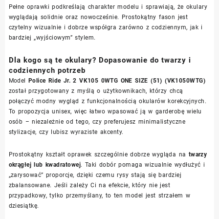
Pełne oprawki podkreślają charakter modelu i sprawiają, że okulary
wyglądają solidnie oraz nowocześnie. Prostokątny fason jest
czytelny wizualnie i dobrze współgra zarówno z codziennym, jak i
bardziej „wyjściowym” stylem.
Dla kogo są te okulary? Dopasowanie do twarzy i
codziennych potrzeb
Model
Police Ride Jr. 2 VK105 0WTG ONE SIZE (51) (VK1050WTG)
został przygotowany z myślą o użytkownikach, którzy chcą
połączyć modny wygląd z funkcjonalnością okularów korekcyjnych.
To propozycja unisex, więc łatwo wpasować ją w garderobę wielu
osób – niezależnie od tego, czy preferujesz minimalistyczne
stylizacje, czy lubisz wyraziste akcenty.
Prostokątny kształt oprawek szczególnie dobrze wygląda na
twarzy
okrągłej lub kwadratowej
. Taki dobór pomaga wizualnie wydłużyć i
„zarysować” proporcje, dzięki czemu rysy stają się bardziej
zbalansowane. Jeśli zależy Ci na efekcie, który nie jest
przypadkowy, tylko przemyślany, to ten model jest strzałem w
dziesiątkę.