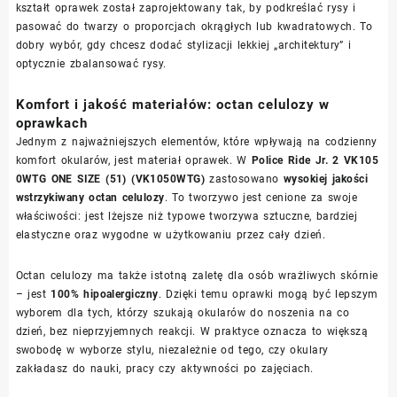
kształt oprawek został zaprojektowany tak, by podkreślać rysy i
pasować do twarzy o proporcjach okrągłych lub kwadratowych. To
dobry wybór, gdy chcesz dodać stylizacji lekkiej „architektury” i
optycznie zbalansować rysy.
Komfort i jakość materiałów: octan celulozy w
oprawkach
Jednym z najważniejszych elementów, które wpływają na codzienny
komfort okularów, jest materiał oprawek. W
Police Ride Jr. 2 VK105
0WTG ONE SIZE (51) (VK1050WTG)
zastosowano
wysokiej jakości
wstrzykiwany octan celulozy
. To tworzywo jest cenione za swoje
właściwości: jest lżejsze niż typowe tworzywa sztuczne, bardziej
elastyczne oraz wygodne w użytkowaniu przez cały dzień.
Octan celulozy ma także istotną zaletę dla osób wrażliwych skórnie
– jest
100% hipoalergiczny
. Dzięki temu oprawki mogą być lepszym
wyborem dla tych, którzy szukają okularów do noszenia na co
dzień, bez nieprzyjemnych reakcji. W praktyce oznacza to większą
swobodę w wyborze stylu, niezależnie od tego, czy okulary
zakładasz do nauki, pracy czy aktywności po zajęciach.