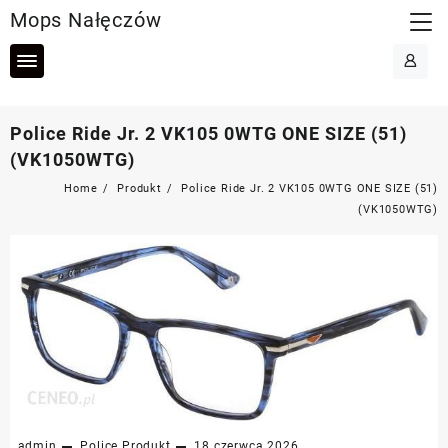
Skip
Mops Nałęczów
to
content
Police Ride Jr. 2 VK105 0WTG ONE SIZE (51)
(VK1050WTG)
Home
Produkt
Police Ride Jr. 2 VK105 0WTG ONE SIZE (51)
(VK1050WTG)
admin
Police
Produkt
18 czerwca 2026