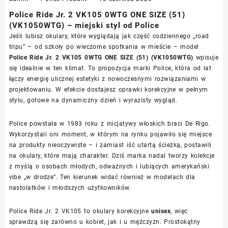
Police Ride Jr. 2 VK105 0WTG ONE SIZE (51)
(VK1050WTG) – miejski styl od Police
Jeśli lubisz okulary, które wyglądają jak część codziennego „road
tripu” – od szkoły po wieczorne spotkania w mieście – model
Police Ride Jr. 2 VK105 0WTG ONE SIZE (51) (VK1050WTG)
wpisuje
się idealnie w ten klimat. To propozycja marki Police, która od lat
łączy energię ulicznej estetyki z nowoczesnymi rozwiązaniami w
projektowaniu. W efekcie dostajesz oprawki korekcyjne w pełnym
stylu, gotowe na dynamiczny dzień i wyrazisty wygląd.
Police powstała w 1983 roku z inicjatywy włoskich braci De Rigo.
Wykorzystali oni moment, w którym na rynku pojawiło się miejsce
na produkty nieoczywiste – i zamiast iść utartą ścieżką, postawili
na okulary, które mają charakter. Dziś marka nadal tworzy kolekcje
z myślą o osobach młodych, odważnych i lubiących amerykański
vibe „w drodze”. Ten kierunek widać również w modelach dla
nastolatków i młodszych użytkowników.
Police Ride Jr. 2 VK105 to okulary korekcyjne
unisex
, więc
sprawdzą się zarówno u kobiet, jak i u mężczyzn. Prostokątny