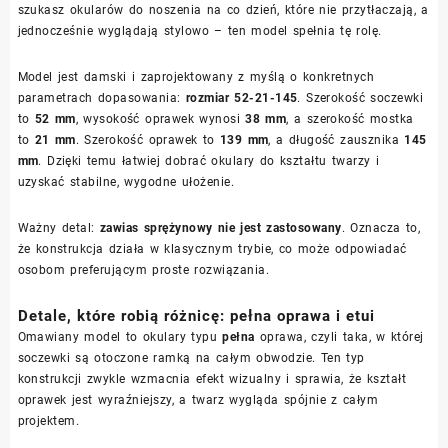
szukasz okularów do noszenia na co dzień, które nie przytłaczają, a
jednocześnie wyglądają stylowo – ten model spełnia tę rolę.
Model jest damski i zaprojektowany z myślą o konkretnych
parametrach dopasowania:
rozmiar 52-21-145
. Szerokość soczewki
to
52 mm
, wysokość oprawek wynosi
38 mm
, a szerokość mostka
to
21 mm
. Szerokość oprawek to
139 mm
, a długość zausznika
145
mm
. Dzięki temu łatwiej dobrać okulary do kształtu twarzy i
uzyskać stabilne, wygodne ułożenie.
Ważny detal:
zawias sprężynowy nie jest zastosowany
. Oznacza to,
że konstrukcja działa w klasycznym trybie, co może odpowiadać
osobom preferującym proste rozwiązania.
Detale, które robią różnicę: pełna oprawa i etui
Omawiany model to okulary typu
pełna
oprawa, czyli taka, w której
soczewki są otoczone ramką na całym obwodzie. Ten typ
konstrukcji zwykle wzmacnia efekt wizualny i sprawia, że kształt
oprawek jest wyraźniejszy, a twarz wygląda spójnie z całym
projektem.