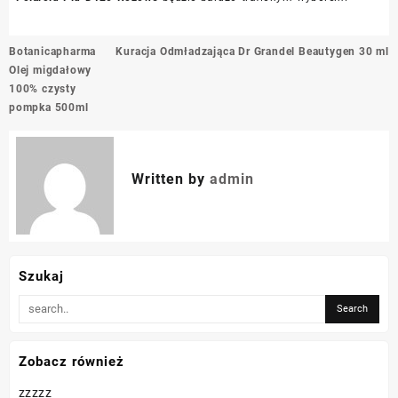
Nawigacja
Botanicapharma
Kuracja Odmładzająca Dr Grandel Beautygen 30 ml
wpisu
Olej migdałowy
100% czysty
pompka 500ml
Written by
admin
Szukaj
Zobacz również
zzzzz