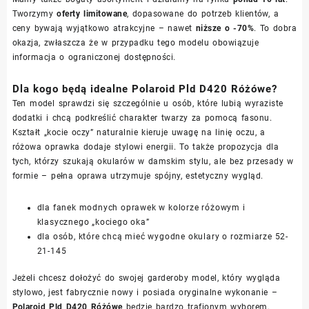
Tworzymy
oferty limitowane
, dopasowane do potrzeb klientów, a
ceny bywają wyjątkowo atrakcyjne – nawet
niższe o -70%
. To dobra
okazja, zwłaszcza że w przypadku tego modelu obowiązuje
informacja o ograniczonej dostępności.
Dla kogo będą idealne Polaroid Pld D420 Różówe?
Ten model sprawdzi się szczególnie u osób, które lubią wyraziste
dodatki i chcą podkreślić charakter twarzy za pomocą fasonu.
Kształt „kocie oczy” naturalnie kieruje uwagę na linię oczu, a
różowa oprawka dodaje stylowi energii. To także propozycja dla
tych, którzy szukają okularów w damskim stylu, ale bez przesady w
formie – pełna oprawa utrzymuje spójny, estetyczny wygląd.
dla fanek modnych oprawek w kolorze różowym i
klasycznego „kociego oka”
dla osób, które chcą mieć wygodne okulary o rozmiarze 52-
21-145
Jeżeli chcesz dołożyć do swojej garderoby model, który wygląda
stylowo, jest fabrycznie nowy i posiada oryginalne wykonanie –
Polaroid Pld D420 Różówe
będzie bardzo trafionym wyborem.