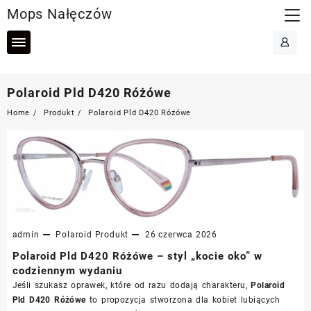
Skip
Mops Nałęczów
to
content
Polaroid Pld D420 Różówe
Home
Produkt
Polaroid Pld D420 Różówe
admin
Polaroid
Produkt
26 czerwca 2026
Polaroid Pld D420 Różówe – styl „kocie oko” w
codziennym wydaniu
Jeśli szukasz oprawek, które od razu dodają charakteru,
Polaroid
Pld D420 Różówe
to propozycja stworzona dla kobiet lubiących