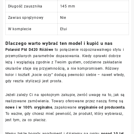
Długość zausznika
145 mm
Zawias sprężynowy
Nie
W komplecie
Etui
Dlaczego warto wybrać ten model i kupić u nas
Polaroid Pld D420 Różówe
to połączenie rozpoznawalnego stylu i
przemyślanych parametrów dopasowania. Kiedy oprawki dobrze
leżą i wyglądają zgodnie z Twoim gustem, codzienne zakładanie
okularów staje się przyjemnością, a nie kompromisem. Różowy
kolor i kształt „kocie oczy” dodają pewności siebie – nawet wtedy,
gdy reszta stylizacji jest prosta.
Jeżeli zależy Ci na spokojnym zakupie, zwróć uwagę na to, jak są
realizowane zamówienia. Towary oferowane przez naszą firmę są
nowe i w 100% oryginalne
, zapakowane
oryginalnie od producenta
.
To ważne, gdy chcesz mieć pewność, że produkt, który wybierasz,
jest tym, za co płacisz.
Mamy także bogaty asortyment i działamy na rynku
ponad 10 lat
.