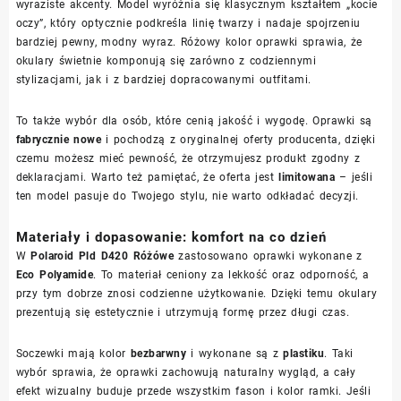
wyraziste akcenty. Model wyróżnia się klasycznym kształtem „kocie
oczy”, który optycznie podkreśla linię twarzy i nadaje spojrzeniu
bardziej pewny, modny wyraz. Różowy kolor oprawki sprawia, że
okulary świetnie komponują się zarówno z codziennymi
stylizacjami, jak i z bardziej dopracowanymi outfitami.
To także wybór dla osób, które cenią jakość i wygodę. Oprawki są
fabrycznie nowe
i pochodzą z oryginalnej oferty producenta, dzięki
czemu możesz mieć pewność, że otrzymujesz produkt zgodny z
deklaracjami. Warto też pamiętać, że oferta jest
limitowana
– jeśli
ten model pasuje do Twojego stylu, nie warto odkładać decyzji.
Materiały i dopasowanie: komfort na co dzień
W
Polaroid Pld D420 Różówe
zastosowano oprawki wykonane z
Eco Polyamide
. To materiał ceniony za lekkość oraz odporność, a
przy tym dobrze znosi codzienne użytkowanie. Dzięki temu okulary
prezentują się estetycznie i utrzymują formę przez długi czas.
Soczewki mają kolor
bezbarwny
i wykonane są z
plastiku
. Taki
wybór sprawia, że oprawki zachowują naturalny wygląd, a cały
efekt wizualny buduje przede wszystkim fason i kolor ramki. Jeśli