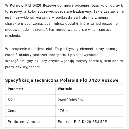
W
Polaroid Pld D420 Różówe
dominują odcienie różu: kolor oprawki
to
różowy
, a kolor soczewek pozostaje
bezbarwny
. Takie zestawienie
jest niezwykle uniwersalne – podkreśla styl, ale nie zmienia
charakteru spojrzenia. Jeśli lubisz dodatki, które są jednocześnie
modowe i „do noszenia”, ten model wpisuje się w ten sposób
myślenia.
W komplecie dostajesz
etui
. To praktyczny element, który pomaga
chronić okulary podczas transportu i przechowywania –
szczególnie, gdy okulary często wędrują między torebką, szufladą w
pracy czy wyjazdem.
Specyfikacja techniczna Polaroid Pld D420 Różówe
Parametr
Wartość
SKU
26ed00de98e4
Cena
176 zł
Producent / model
Polaroid PLD D420 35J 52P