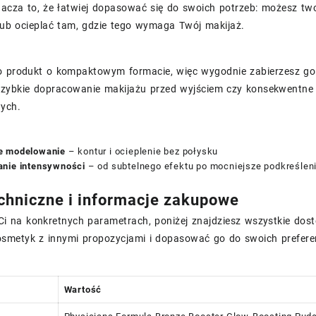
acza to, że łatwiej dopasować się do swoich potrzeb: możesz twor
lub ocieplać tam, gdzie tego wymaga Twój makijaż.
o produkt o kompaktowym formacie, więc wygodnie zabierzesz go
 szybkie dopracowanie makijażu przed wyjściem czy konsekwentne
wych.
 modelowanie
– kontur i ocieplenie bez połysku
nie intensywności
– od subtelnego efektu po mocniejsze podkreślen
chniczne i informacje zakupowe
 Ci na konkretnych parametrach, poniżej znajdziesz wszystkie dos
smetyk z innymi propozycjami i dopasować go do swoich prefere
Wartość