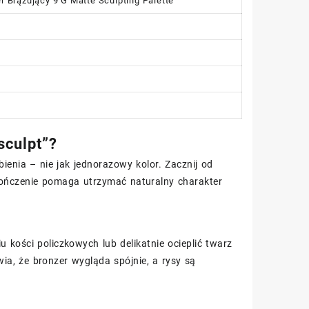
 Brązujący 9 G Matte Sculpting Palette
sculpt”?
bienia – nie jak jednorazowy kolor. Zacznij od
ykończenie pomaga utrzymać naturalny charakter
 kości policzkowych lub delikatnie ocieplić twarz
wia, że bronzer wygląda spójnie, a rysy są