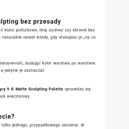
ulpting bez przesady
ć kości policzkowe, linię żuchwy czy skronie bez
naturalnie nawet wtedy, gdy stosujesz je „na co
ntensywność, budując kolor warstwa po warstwie.
a jedynie je zaznaczał.
cy 9 G Matte Sculpting Palette
sprawdza się
look wieczorowy.
ecie?
 tylko jednego, przypadkowego odcienia. W