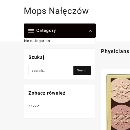
Skip
Mops Nałęczów
to
content
Category
No categories
Physicians
Szukaj
Zobacz również
zzzzz