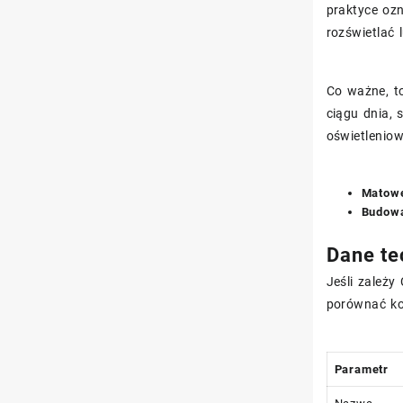
praktyce ozn
rozświetlać 
Co ważne, t
ciągu dnia,
oświetlenio
Matowe
Budowa
Dane te
Jeśli zależy
porównać ko
Parametr