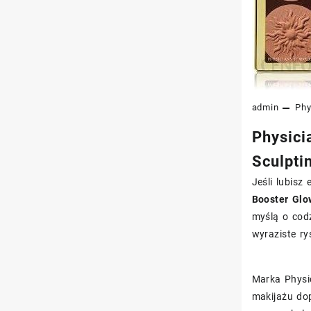
admin
Phy
Physici
Sculpti
Jeśli lubisz 
Booster Glo
myślą o cod
wyraziste ry
Marka Physic
makijażu do