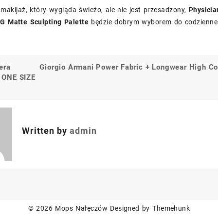
z makijaż, który wygląda świeżo, ale nie jest przesadzony,
Physicia
 G Matte Sculpting Palette
będzie dobrym wyborem do codzienneg
era
Giorgio Armani Power Fabric + Longwear High Co
a
ONE SIZE
Written by
admin
© 2026
Mops Nałęczów
Designed by
Themehunk