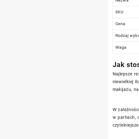
Nazwa
SKU
Cena
Rodzaj wyk
Waga
Jak sto
Najlepsze re
niewielkiej
makijażu, n
W zależności
w partiach, 
czytelniejsze