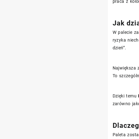
praca z kolo
Jak dzi
W palecie z
ryzyka niech
dzień”.
Największa 
To szczególn
Dzięki temu
zarówno jako
Dlaczeg
Paleta zost