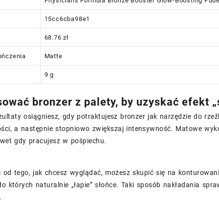
Physicians Formula Bronze Booster Glow-Boosting Puder
15cc6cba98e1
68.76 zł
ończenia
Matte
9 g
sować bronzer z palety, by uzyskać efekt „
zultaty osiągniesz, gdy potraktujesz bronzer jak narzędzie do rzeź
 ilości, a następnie stopniowo zwiększaj intensywność. Matowe w
awet gdy pracujesz w pośpiechu.
 od tego, jak chcesz wyglądać, możesz skupić się na konturowaniu
do których naturalnie „łapie” słońce. Taki sposób nakładania spra
.