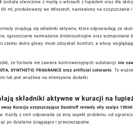
l
została stworzona z myślą o włosach z łupieżem oraz dla skóry 
100 ml, produkowany we Włoszech, nastawiony na oczyszczanie i 
rmuły znajdują się składniki aktywne, które odpowiadają za skut
jne, ograniczanie namnażania drobnoustrojów oraz wzmacnianie ba
ięki czemu skóra głowy może odzyskać komfort, a włosy wyglądają
ślić, że formuła nie zawiera kontrowersyjnych substancji:
nie za
DTA, SYNTHETIC FRAGRANCE oraz artificial colorants
. To ważne
mi lub jest wrażliwa na intensywne dodatki.
łają składniki aktywne w kuracji na łupież
ć
oway Kuracja oczyszczająca Dandruff remedy oily scalps 100ml
. Każdy z nich odpowiada za inny aspekt problemu: od ogranicza
aż po działania ściągające i przeciwzapalne.