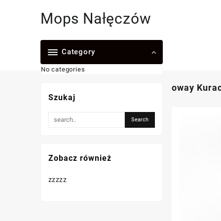
Skip
Mops Nałęczów
to
content
Category
No categories
oway Kurac
Szukaj
Zobacz również
zzzzz