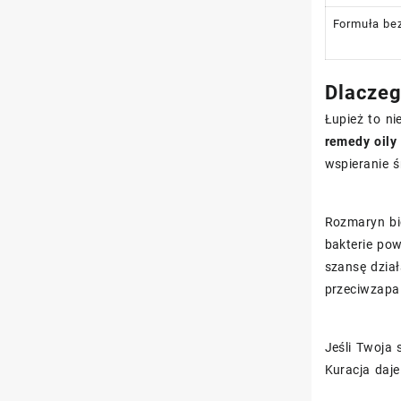
Formuła be
Dlaczeg
Łupież to ni
remedy oily
wspieranie ś
Rozmaryn bio
bakterie pow
szansę dzia
przeciwzapa
Jeśli Twoja 
Kuracja daje