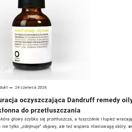
dukt
24 czerwca 2026
racja oczyszczająca Dandruff remedy oily 
kłonna do przetłuszczania
skóra głowy szybko się przetłuszcza, a łuszczenie i łupież wraca
ra nie tylko „zdejmuje” objawy, ale też wspiera równowagę skóry.
o