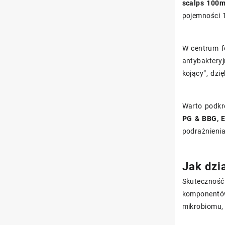
scalps 100m
pojemności 
W centrum fo
antybaktery
kojący”, dz
Warto podkre
PG & BBG, E
podrażnienia
Jak dzia
Skutecznoś
komponentów
mikrobiomu, 