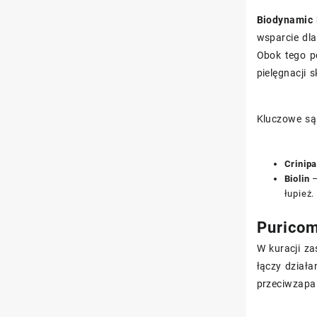
Biodynamic
wsparcie dla
Obok tego p
pielęgnacji 
Kluczowe są
Crinip
Biolin
–
łupież.
Puricom
W kuracji z
łączy działa
przeciwzapal