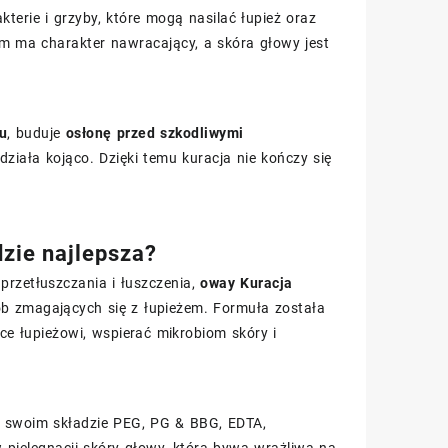
terie i grzyby, które mogą nasilać łupież oraz
lem ma charakter nawracający, a skóra głowy jest
żu
, buduje
osłonę przed szkodliwymi
działa kojąco. Dzięki temu kuracja nie kończy się
zie najlepsza?
przetłuszczania i łuszczenia,
oway Kuracja
b zmagających się z łupieżem. Formuła została
ce łupieżowi, wspierać mikrobiom skóry i
w swoim składzie PEG, PG & BBG, EDTA,
pielęgnacji skóry głowy, która bywa wrażliwa na