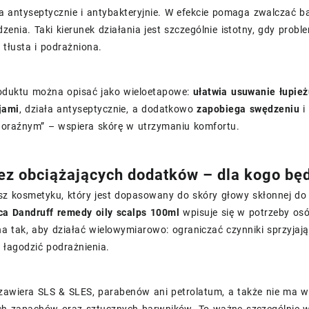
a antyseptycznie i antybakteryjnie. W efekcie pomaga zwalczać bak
zenia. Taki kierunek działania jest szczególnie istotny, gdy prob
 tłusta i podrażniona.
roduktu można opisać jako wieloetapowe:
ułatwia usuwanie łupie
jami
, działa antyseptycznie, a dodatkowo
zapobiega swędzeniu
i 
 doraźnym” – wspiera skórę w utrzymaniu komfortu.
ez obciążających dodatków – dla kogo będ
sz kosmetyku, który jest dopasowany do skóry głowy skłonnej do 
ca Dandruff remedy oily scalps 100ml
wpisuje się w potrzeby osó
 tak, aby działać wielowymiarowo: ograniczać czynniki sprzyjają
 łagodzić podrażnienia.
 zawiera SLS & SLES, parabenów ani petrolatum, a także nie ma 
ch zapachów oraz sztucznych barwników. To ważne szczególnie w 