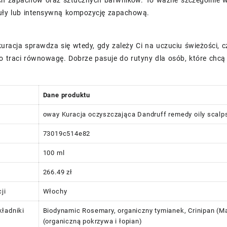
muły lub intensywną kompozycję zapachową.
uracja sprawdza się wtedy, gdy zależy Ci na uczuciu świeżości, c
 traci równowagę. Dobrze pasuje do rutyny dla osób, które chcą d
Dane produktu
oway Kuracja oczyszczająca Dandruff remedy oily scalp
73019c514e82
100 ml
266.49 zł
ji
Włochy
ładniki
Biodynamic Rosemary, organiczny tymianek, Crinipan (Mal
(organiczną pokrzywa i łopian)