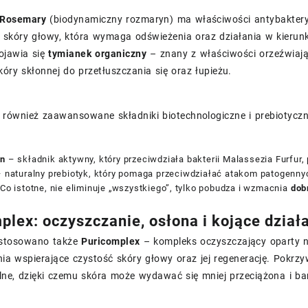
 Rosemary
(biodynamiczny rozmaryn) ma właściwości antybakteryj
 skóry głowy, która wymaga odświeżenia oraz działania w kierunk
ojawia się
tymianek organiczny
– znany z właściwości orzeźwiają
skóry skłonnej do przetłuszczania się oraz łupieżu.
 również zaawansowane składniki biotechnologiczne i prebiotyczn
an
– składnik aktywny, który przeciwdziała bakterii
Malassezia Furfur
,
 naturalny prebiotyk, który pomaga przeciwdziałać atakom patogennyc
 Co istotne, nie eliminuje „wszystkiego”, tylko pobudza i wzmacnia
dob
plex: oczyszczanie, osłona i kojące działa
astosowano także
Puricomplex
– kompleks oczyszczający oparty na
nia wspierające czystość skóry głowy oraz jej regenerację. Pokrzy
ne, dzięki czemu skóra może wydawać się mniej przeciążona i bar