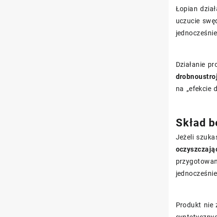
Łopian dział
uczucie swęd
jednocześnie
Działanie p
drobnoustro
na „efekcie
Skład b
Jeżeli szuka
oczyszczają
przygotowana
jednocześnie
Produkt nie
syntetyczny