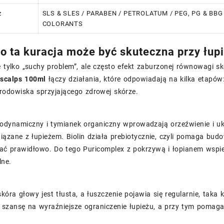
z
SLS & SLES / PARABEN / PETROLATUM / PEG, PG & BBG
COLORANTS
o ta kuracja może być skuteczna przy łup
e tylko „suchy problem”, ale często efekt zaburzonej równowagi s
 scalps 100ml
łączy działania, które odpowiadają na kilka etapów
rodowiska sprzyjającego zdrowej skórze.
dynamiczny i tymianek organiczny wprowadzają orzeźwienie i uko
iązane z łupieżem. Biolin działa prebiotycznie, czyli pomaga bud
łać prawidłowo. Do tego Puricomplex z pokrzywą i łopianem wspie
lne.
skóra głowy jest tłusta, a łuszczenie pojawia się regularnie, ta
 szansę na wyraźniejsze ograniczenie łupieżu, a przy tym pomag