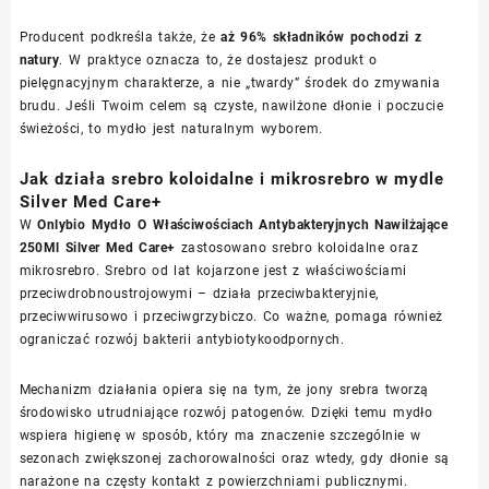
Producent podkreśla także, że
aż 96% składników pochodzi z
natury
. W praktyce oznacza to, że dostajesz produkt o
pielęgnacyjnym charakterze, a nie „twardy” środek do zmywania
brudu. Jeśli Twoim celem są czyste, nawilżone dłonie i poczucie
świeżości, to mydło jest naturalnym wyborem.
Jak działa srebro koloidalne i mikrosrebro w mydle
Silver Med Care+
W
Onlybio Mydło O Właściwościach Antybakteryjnych Nawilżające
250Ml Silver Med Care+
zastosowano srebro koloidalne oraz
mikrosrebro. Srebro od lat kojarzone jest z właściwościami
przeciwdrobnoustrojowymi – działa przeciwbakteryjnie,
przeciwwirusowo i przeciwgrzybiczo. Co ważne, pomaga również
ograniczać rozwój bakterii antybiotykoodpornych.
Mechanizm działania opiera się na tym, że jony srebra tworzą
środowisko utrudniające rozwój patogenów. Dzięki temu mydło
wspiera higienę w sposób, który ma znaczenie szczególnie w
sezonach zwiększonej zachorowalności oraz wtedy, gdy dłonie są
narażone na częsty kontakt z powierzchniami publicznymi.