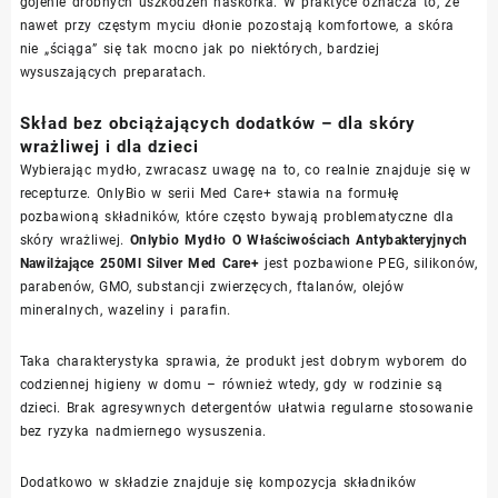
gojenie drobnych uszkodzeń naskórka. W praktyce oznacza to, że
nawet przy częstym myciu dłonie pozostają komfortowe, a skóra
nie „ściąga” się tak mocno jak po niektórych, bardziej
wysuszających preparatach.
Skład bez obciążających dodatków – dla skóry
wrażliwej i dla dzieci
Wybierając mydło, zwracasz uwagę na to, co realnie znajduje się w
recepturze. OnlyBio w serii Med Care+ stawia na formułę
pozbawioną składników, które często bywają problematyczne dla
skóry wrażliwej.
Onlybio Mydło O Właściwościach Antybakteryjnych
Nawilżające 250Ml Silver Med Care+
jest pozbawione PEG, silikonów,
parabenów, GMO, substancji zwierzęcych, ftalanów, olejów
mineralnych, wazeliny i parafin.
Taka charakterystyka sprawia, że produkt jest dobrym wyborem do
codziennej higieny w domu – również wtedy, gdy w rodzinie są
dzieci. Brak agresywnych detergentów ułatwia regularne stosowanie
bez ryzyka nadmiernego wysuszenia.
Dodatkowo w składzie znajduje się kompozycja składników