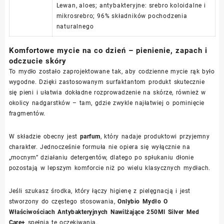
Lewan, aloes; antybakteryjne: srebro koloidalne i
mikrosrebro; 96% składników pochodzenia
naturalnego
Komfortowe mycie na co dzień – pienienie, zapach i
odczucie skóry
To mydło zostało zaprojektowane tak, aby codzienne mycie rąk było
wygodne. Dzięki zastosowanym surfaktantom produkt skutecznie
się pieni i ułatwia dokładne rozprowadzenie na skórze, również w
okolicy nadgarstków – tam, gdzie zwykle najłatwiej o pominięcie
fragmentów.
W składzie obecny jest
parfum
, który nadaje produktowi przyjemny
charakter. Jednocześnie formuła nie opiera się wyłącznie na
„mocnym” działaniu detergentów, dlatego po spłukaniu dłonie
pozostają w lepszym komforcie niż po wielu klasycznych mydłach.
Jeśli szukasz środka, który łączy higienę z pielęgnacją i jest
stworzony do częstego stosowania,
Onlybio Mydło O
Właściwościach Antybakteryjnych Nawilżające 250Ml Silver Med
Care+
spełnia te oczekiwania.