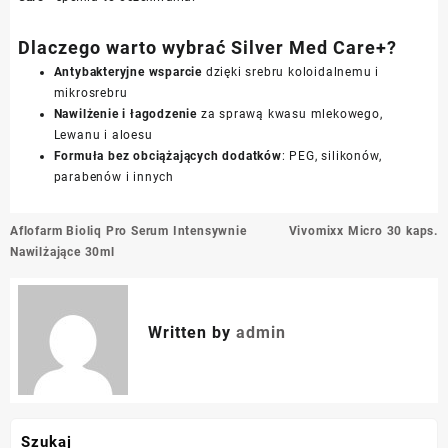
Dlaczego warto wybrać Silver Med Care+?
Antybakteryjne wsparcie
dzięki srebru koloidalnemu i
mikrosrebru
Nawilżenie i łagodzenie
za sprawą kwasu mlekowego,
Lewanu i aloesu
Formuła bez obciążających dodatków
: PEG, silikonów,
parabenów i innych
Nawigacja
Aflofarm Bioliq Pro Serum Intensywnie
Vivomixx Micro 30 kaps.
wpisu
Nawilżające 30ml
Written by
admin
Szukaj