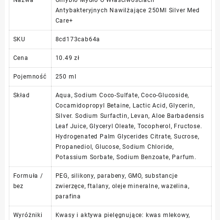
Antybakteryjnych Nawilżające 250Ml Silver Med
Care+
SKU
8cd173cab64a
Cena
10.49 zł
Pojemność
250 ml
Skład
Aqua, Sodium Coco-Sulfate, Coco-Glucoside,
Cocamidopropyl Betaine, Lactic Acid, Glycerin,
Silver. Sodium Surfactin, Levan, Aloe Barbadensis
Leaf Juice, Glyceryl Oleate, Tocopherol, Fructose.
Hydrogenated Palm Glycerides Citrate, Sucrose,
Propanediol, Glucose, Sodium Chloride,
Potassium Sorbate, Sodium Benzoate, Parfum.
Formuła /
PEG, silikony, parabeny, GMO, substancje
bez
zwierzęce, ftalany, oleje mineralne, wazelina,
parafina
Wyróżniki
Kwasy i aktywa pielęgnujące: kwas mlekowy,