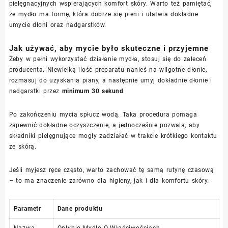
pielęgnacyjnych wspierających komfort skóry. Warto też pamiętać,
że mydło ma formę, która dobrze się pieni i ułatwia dokładne
umycie dłoni oraz nadgarstków.
Jak używać, aby mycie było skuteczne i przyjemne
Żeby w pełni wykorzystać działanie mydła, stosuj się do zaleceń
producenta. Niewielką ilość preparatu nanieś na wilgotne dłonie,
rozmasuj do uzyskania piany, a następnie umyj dokładnie dłonie i
nadgarstki przez
minimum 30 sekund
.
Po zakończeniu mycia spłucz wodą. Taka procedura pomaga
zapewnić dokładne oczyszczenie, a jednocześnie pozwala, aby
składniki pielęgnujące mogły zadziałać w trakcie krótkiego kontaktu
ze skórą.
Jeśli myjesz ręce często, warto zachować tę samą rutynę czasową
– to ma znaczenie zarówno dla higieny, jak i dla komfortu skóry.
Parametr
Dane produktu
Nazwa
Onlybio Mydło O Właściwościach