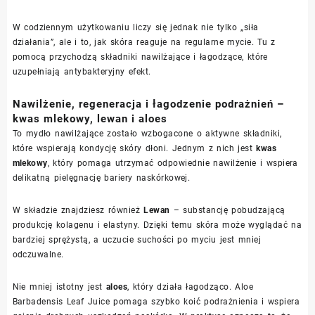
W codziennym użytkowaniu liczy się jednak nie tylko „siła
działania”, ale i to, jak skóra reaguje na regularne mycie. Tu z
pomocą przychodzą składniki nawilżające i łagodzące, które
uzupełniają antybakteryjny efekt.
Nawilżenie, regeneracja i łagodzenie podrażnień –
kwas mlekowy, lewan i aloes
To mydło nawilżające zostało wzbogacone o aktywne składniki,
które wspierają kondycję skóry dłoni. Jednym z nich jest
kwas
mlekowy
, który pomaga utrzymać odpowiednie nawilżenie i wspiera
delikatną pielęgnację bariery naskórkowej.
W składzie znajdziesz również
Lewan
– substancję pobudzającą
produkcję kolagenu i elastyny. Dzięki temu skóra może wyglądać na
bardziej sprężystą, a uczucie suchości po myciu jest mniej
odczuwalne.
Nie mniej istotny jest
aloes
, który działa łagodząco. Aloe
Barbadensis Leaf Juice pomaga szybko koić podrażnienia i wspiera