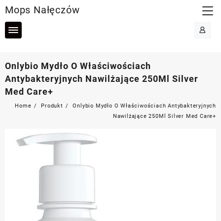
Skip
Mops Nałęczów
to
content
Onlybio Mydło O Właściwościach
Antybakteryjnych Nawilżające 250Ml Silver
Med Care+
Home
Produkt
Onlybio Mydło O Właściwościach Antybakteryjnych
Nawilżające 250Ml Silver Med Care+