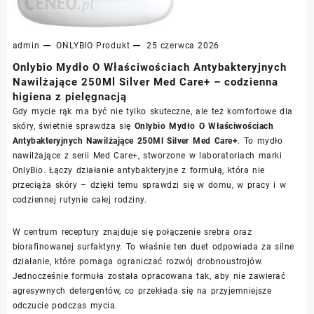
admin
ONLYBIO
Produkt
25 czerwca 2026
Onlybio Mydło O Właściwościach Antybakteryjnych
Nawilżające 250Ml Silver Med Care+ – codzienna
higiena z pielęgnacją
Gdy mycie rąk ma być nie tylko skuteczne, ale też komfortowe dla
skóry, świetnie sprawdza się
Onlybio Mydło O Właściwościach
Antybakteryjnych Nawilżające 250Ml Silver Med Care+
. To mydło
nawilżające z serii Med Care+, stworzone w laboratoriach marki
OnlyBio. Łączy działanie antybakteryjne z formułą, która nie
przeciąża skóry – dzięki temu sprawdzi się w domu, w pracy i w
codziennej rutynie całej rodziny.
W centrum receptury znajduje się połączenie srebra oraz
biorafinowanej surfaktyny. To właśnie ten duet odpowiada za silne
działanie, które pomaga ograniczać rozwój drobnoustrojów.
Jednocześnie formuła została opracowana tak, aby nie zawierać
agresywnych detergentów, co przekłada się na przyjemniejsze
odczucie podczas mycia.