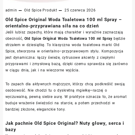
admin
Old Spice
Produkt
25 czerwca 2026
Old Spice Original Woda Toaletowa 100 ml Spray –
orientalno-przyprawiana siła na co dzień
Jeśli lubisz zapachy, które mają charakter i wyraźnie zaznaczają
obecność,
Old Spice Original Woda Toaletowa 100 ml Spray
będzie
strzałem w dziesiątkę. To klasyczna woda toaletowa marki Old
Spice, stworzona w orientalno–przyprawowym stylu. Kompozycja
jest dynamiczna: łączy świeże, cytrusowe akcenty z ciepłymi
przyprawami i zmysłową bazą, dzięki czemu sprawdza się zarówno
w ciągu dnia, jak i na wieczorne wyjścia.
To zapach dla aktywnych mężczyzn, którzy chcą podkreślić swoją
osobowość. Nie chodzi tu o dyskretną mgiełkę—raczej o
wyczuwalną, pewną siebie aurę. W praktyce oznacza to, że aromat
buduje wrażenie świeżości na starcie, a potem przechodzi w
bardziej złożone, eleganckie tony.
Jak pachnie Old Spice Original? Nuty głowy, serca i
bazy