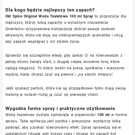
Dla kogo będzie najlepszy ten zapach?
Old Spice Original Woda Toaletowa 100 ml Spray
to propozycja dla
mężczyzn, którzy lubią zapachy o wyraźnym charakterze.
Orientalno–przyprawowa kompozycja dobrze pasuje osobom
aktywnym, które nie boją się intensywniejszych aromatów i chcą,
aby zapach współgrał z ich stylem życia.
Sprawdzi się szczególnie wtedy, gdy zależy Ci na równowadze: z
jednej strony świeży start, z drugiej ciepłe, korzenne tony, które
nadają elegancji. To dobry wybór na pracę, spotkania i wieczorne
wyjścia, kiedy chcesz czuć się pewnie i „na swoim miejscu”.
Jeśli szukasz perfum, które nie są przypadkowe—tylko mają swoją
historię w nutach—tutaj ją czuć od pierwszej chwili.
Wygodna forma spray i praktyczne użytkowanie
Woda toaletowa została zamknięta w pojemności
100 ml
w formie
sprayu. Taka aplikacja jest szybka i precyzyjna: wystarczy kilka
psiknięć, aby uzyskać równomierny efekt. Spray sprawdza się w
codziennym rytuale, gdy liczysz czas i chcesz, by zapach był