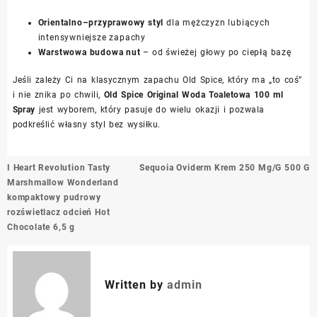
Orientalno–przyprawowy styl
dla mężczyzn lubiących
intensywniejsze zapachy
Warstwowa budowa nut
– od świeżej głowy po ciepłą bazę
Jeśli zależy Ci na klasycznym zapachu Old Spice, który ma „to coś”
i nie znika po chwili,
Old Spice Original Woda Toaletowa 100 ml
Spray
jest wyborem, który pasuje do wielu okazji i pozwala
podkreślić własny styl bez wysiłku.
Nawigacja
I Heart Revolution Tasty
Sequoia Oviderm Krem 250 Mg/G 500 G
wpisu
Marshmallow Wonderland
kompaktowy pudrowy
rozświetlacz odcień Hot
Chocolate 6,5 g
Written by
admin