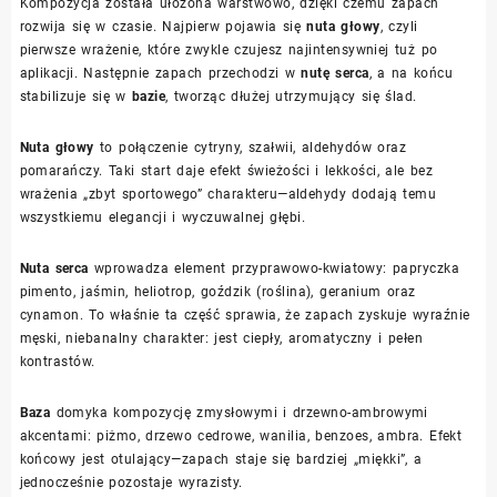
Kompozycja została ułożona warstwowo, dzięki czemu zapach
rozwija się w czasie. Najpierw pojawia się
nuta głowy
, czyli
pierwsze wrażenie, które zwykle czujesz najintensywniej tuż po
aplikacji. Następnie zapach przechodzi w
nutę serca
, a na końcu
stabilizuje się w
bazie
, tworząc dłużej utrzymujący się ślad.
Nuta głowy
to połączenie cytryny, szałwii, aldehydów oraz
pomarańczy. Taki start daje efekt świeżości i lekkości, ale bez
wrażenia „zbyt sportowego” charakteru—aldehydy dodają temu
wszystkiemu elegancji i wyczuwalnej głębi.
Nuta serca
wprowadza element przyprawowo-kwiatowy: papryczka
pimento, jaśmin, heliotrop, goździk (roślina), geranium oraz
cynamon. To właśnie ta część sprawia, że zapach zyskuje wyraźnie
męski, niebanalny charakter: jest ciepły, aromatyczny i pełen
kontrastów.
Baza
domyka kompozycję zmysłowymi i drzewno-ambrowymi
akcentami: piżmo, drzewo cedrowe, wanilia, benzoes, ambra. Efekt
końcowy jest otulający—zapach staje się bardziej „miękki”, a
jednocześnie pozostaje wyrazisty.