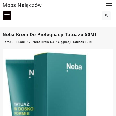
Skip
Mops Nałęczów
to
content
Neba Krem Do Pielęgnacji Tatuażu 50Ml
Home
Produkt
Neba Krem Do Pielęgnacji Tatuażu 50Ml