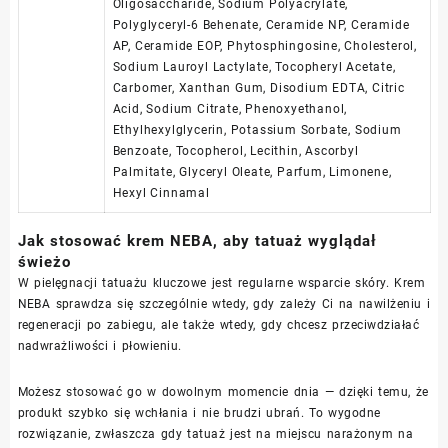
Oligosaccharide, Sodium Polyacrylate,
Polyglyceryl-6 Behenate, Ceramide NP, Ceramide
AP, Ceramide EOP, Phytosphingosine, Cholesterol,
Sodium Lauroyl Lactylate, Tocopheryl Acetate,
Carbomer, Xanthan Gum, Disodium EDTA, Citric
Acid, Sodium Citrate, Phenoxyethanol,
Ethylhexylglycerin, Potassium Sorbate, Sodium
Benzoate, Tocopherol, Lecithin, Ascorbyl
Palmitate, Glyceryl Oleate, Parfum, Limonene,
Hexyl Cinnamal
Jak stosować krem NEBA, aby tatuaż wyglądał
świeżo
W pielęgnacji tatuażu kluczowe jest regularne wsparcie skóry. Krem
NEBA sprawdza się szczególnie wtedy, gdy zależy Ci na nawilżeniu i
regeneracji po zabiegu, ale także wtedy, gdy chcesz przeciwdziałać
nadwrażliwości i płowieniu.
Możesz stosować go w dowolnym momencie dnia — dzięki temu, że
produkt szybko się wchłania i nie brudzi ubrań. To wygodne
rozwiązanie, zwłaszcza gdy tatuaż jest na miejscu narażonym na