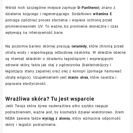
Wśród nich szczególne miejsce zajmuje
D-Panthenol
, znany z
działania kojącego i regenerującego. Dodatkowo
witamina E
pomaga opóźniać proces starzenia i wspiera ochronę przed
promieniowaniem UV. To ważne, bo promienie słoneczne i czas
wpływają na intensywność barw.
Na poziomie bariery skórnej pracują
ceramidy
, które chronią przed
utratą wody i wspomagają odbudowę naskórka. W składzie obecne
są również składniki o działaniu łagodzącym i wspierającym
zdrowie skóry, takie jak olej z ogórecznika (bakteriobójczy i
łagodzący stany zapalne) oraz olej z konopii (pomaga hamować
utratę wilgoci). Uzupełnieniem jest
masło shea
, które nawilża i
poprawia elastyczność.
Wrażliwa skóra? Tu jest wsparcie
Jeśli Twoja skóra bywa nadwrażliwa albo szybko reaguje
podrażnieniem, ważne jest, by kosmetyk działał wielotorowo. Krem
NEBA zawiera także
wyciąg z aloesu
, który wzmacnia odporność
skóry i łagodzi podrażnienia.