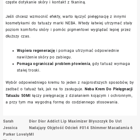
częste dotykanie skóry i kontakt z tkaniną.
Jeśli chcesz wzmocnić efekty, warto łączyć pielęgnację z innymi
kosmetykami do tatuaży marki NEBA. Wtedy łatwiej utrzymać stały
poziom komfortu skóry i pomóc pigmentowi wyglądać lepiej przez
dłuższy czas.
Wspiera regenerację
i pomaga utrzymać odpowiednie
nawilżenie skóry po zabiegu.
Pomaga ograniczać problem płowienia
, gdy tatuaż wymaga
stałej troski.
Wybór odpowiedniego kremu to jeden z najprostszych sposobów, by
zadbać o tatuaż tak, jak na to zasługuje.
Neba Krem Do Pielęgnacji
Tatuażu 50Ml
łączy pielęgnację z działaniem kojącym i ochronnym,
a przy tym ma wygodną formę do codziennego stosowania.
Nawigacja
Sarah
Dior Dior Addict Lip Maximizer Błyszczyk Do Ust
wpisu
Jessica
Nadający Objętość Odcień #014 Shimmer Macadamia 6
Parker Lovely
Ml