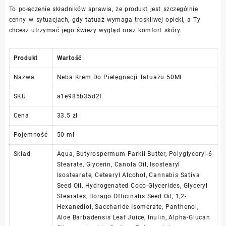
To połączenie składników sprawia, że produkt jest szczególnie
cenny w sytuacjach, gdy tatuaż wymaga troskliwej opieki, a Ty
chcesz utrzymać jego świeży wygląd oraz komfort skóry.
Produkt
Wartość
Nazwa
Neba Krem Do Pielęgnacji Tatuażu 50Ml
SKU
a1e985b35d2f
Cena
33.5 zł
Pojemność
50 ml
Skład
Aqua, Butyrospermum Parkii Butter, Polyglyceryl-6
Stearate, Glycerin, Canola Oil, Isostearyl
Isostearate, Cetearyl Alcohol, Cannabis Sativa
Seed Oil, Hydrogenated Coco-Glycerides, Glyceryl
Stearates, Borago Officinalis Seed Oil, 1,2-
Hexanediol, Saccharide Isomerate, Panthenol,
Aloe Barbadensis Leaf Juice, Inulin, Alpha-Glucan