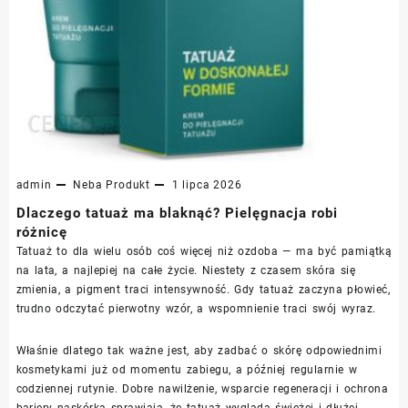
admin
Neba
Produkt
1 lipca 2026
Dlaczego tatuaż ma blaknąć? Pielęgnacja robi
różnicę
Tatuaż to dla wielu osób coś więcej niż ozdoba — ma być pamiątką
na lata, a najlepiej na całe życie. Niestety z czasem skóra się
zmienia, a pigment traci intensywność. Gdy tatuaż zaczyna płowieć,
trudno odczytać pierwotny wzór, a wspomnienie traci swój wyraz.
Właśnie dlatego tak ważne jest, aby zadbać o skórę odpowiednimi
kosmetykami już od momentu zabiegu, a później regularnie w
codziennej rutynie. Dobre nawilżenie, wsparcie regeneracji i ochrona
bariery naskórka sprawiają, że tatuaż wygląda świeżej i dłużej