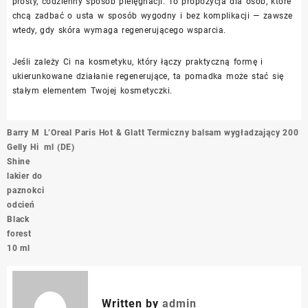
prosty, codzienny sposób pielęgnacji. To propozycja dla osób, które
chcą zadbać o usta w sposób wygodny i bez komplikacji — zawsze
wtedy, gdy skóra wymaga regenerującego wsparcia.
Jeśli zależy Ci na kosmetyku, który łączy praktyczną formę i
ukierunkowane działanie regenerujące, ta pomadka może stać się
stałym elementem Twojej kosmetyczki.
Nawigacja
Barry M
L’Oreal Paris Hot & Glatt Termiczny balsam wygładzający 200
wpisu
Gelly Hi
ml (DE)
Shine
lakier do
paznokci
odcień
Black
forest
10 ml
Written by
admin