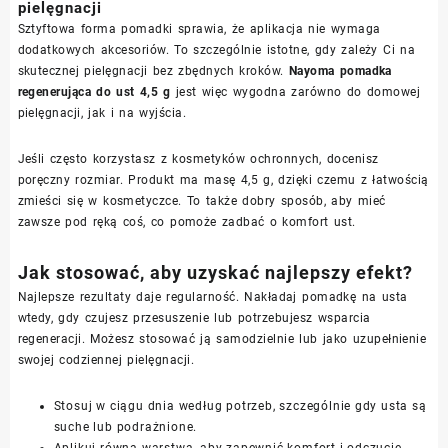
pielęgnacji
Sztyftowa forma pomadki sprawia, że aplikacja nie wymaga
dodatkowych akcesoriów. To szczególnie istotne, gdy zależy Ci na
skutecznej pielęgnacji bez zbędnych kroków.
Nayoma pomadka
regenerująca do ust 4,5 g
jest więc wygodna zarówno do domowej
pielęgnacji, jak i na wyjścia.
Jeśli często korzystasz z kosmetyków ochronnych, docenisz
poręczny rozmiar. Produkt ma masę 4,5 g, dzięki czemu z łatwością
zmieści się w kosmetyczce. To także dobry sposób, aby mieć
zawsze pod ręką coś, co pomoże zadbać o komfort ust.
Jak stosować, aby uzyskać najlepszy efekt?
Najlepsze rezultaty daje regularność. Nakładaj pomadkę na usta
wtedy, gdy czujesz przesuszenie lub potrzebujesz wsparcia
regeneracji. Możesz stosować ją samodzielnie lub jako uzupełnienie
swojej codziennej pielęgnacji.
Stosuj w ciągu dnia według potrzeb, szczególnie gdy usta są
suche lub podrażnione.
Aplikuj równą warstwą, aby zapewnić komfort i odczucie