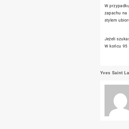
W przypadk
zapachu na p
stylem ubior
Jeżeli szuk
W końcu 95 m
Yves Saint L
Nawigacj
wpisu