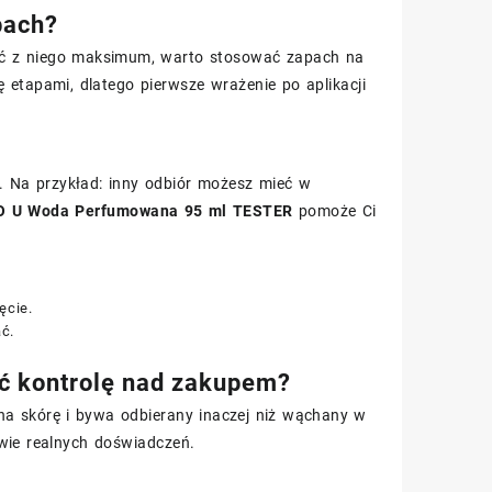
pach?
ąć z niego maksimum, warto stosować zapach na
 etapami, dlatego pierwsze wrażenie po aplikacji
 Na przykład: inny odbiór możesz mieć w
O U Woda Perfumowana 95 ml TESTER
pomoże Ci
ęcie.
ć.
eć kontrolę nad zakupem?
na skórę i bywa odbierany inaczej niż wąchany w
wie realnych doświadczeń.