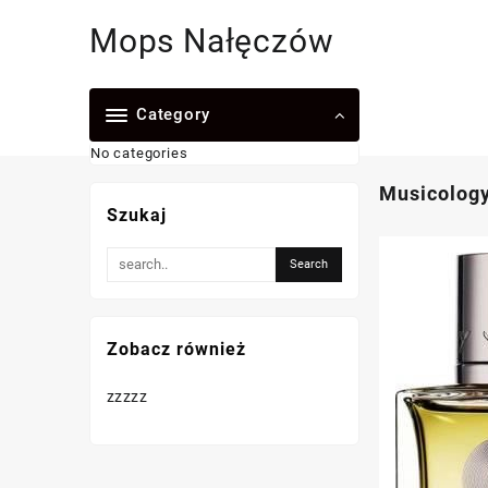
Skip
Mops Nałęczów
to
content
Category
No categories
Musicolog
Szukaj
Zobacz również
zzzzz