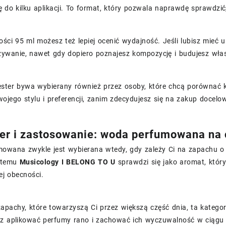
ę do kilku aplikacji. To format, który pozwala naprawdę sprawdzić
ści 95 ml możesz też lepiej ocenić wydajność. Jeśli lubisz mieć 
żywanie, nawet gdy dopiero poznajesz kompozycję i budujesz wła
ster bywa wybierany również przez osoby, które chcą porównać kil
ojego stylu i preferencji, zanim zdecydujesz się na zakup docelo
er i zastosowanie: woda perfumowana na c
owana zwykle jest wybierana wtedy, gdy zależy Ci na zapachu o w
i temu
Musicology I BELONG TO U
sprawdzi się jako aromat, który
j obecności.
 zapachy, które towarzyszą Ci przez większą część dnia, ta kate
sz aplikować perfumy rano i zachować ich wyczuwalność w ciągu d