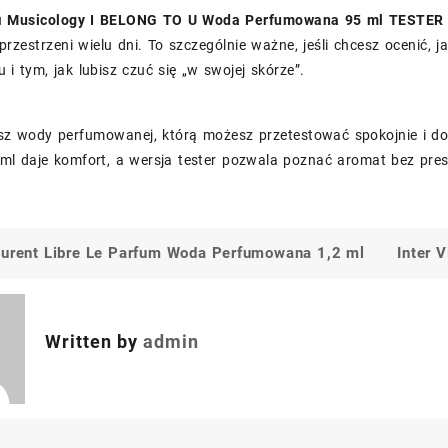
u
Musicology I BELONG TO U Woda Perfumowana 95 ml TESTER
rzestrzeni wielu dni. To szczególnie ważne, jeśli chcesz ocenić,
u i tym, jak lubisz czuć się „w swojej skórze”.
asz wody perfumowanej, którą możesz przetestować spokojnie i do
l daje komfort, a wersja tester pozwala poznać aromat bez presj
aurent Libre Le Parfum Woda Perfumowana 1,2 ml
Inter 
a
Written by
admin