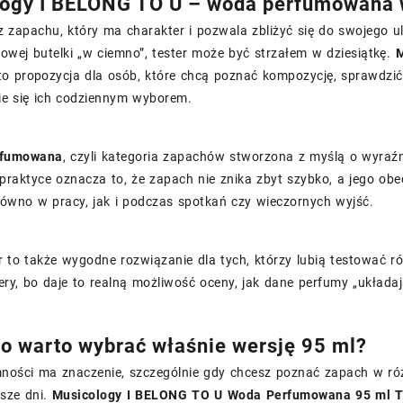
ogy I BELONG TO U – woda perfumowana w
z zapachu, który ma charakter i pozwala zbliżyć się do swojego 
wej butelki „w ciemno”, tester może być strzałem w dziesiątkę.
M
o propozycja dla osób, które chcą poznać kompozycję, sprawdzić
ie się ich codziennym wyborem.
rfumowana
, czyli kategoria zapachów stworzona z myślą o wyra
praktyce oznacza to, że zapach nie znika zbyt szybko, a jego ob
równo w pracy, jak i podczas spotkań czy wieczornych wyjść.
r to także wygodne rozwiązanie dla tych, którzy lubią testować 
ery, bo daje to realną możliwość oceny, jak dane perfumy „układaj
o warto wybrać właśnie wersję 95 ml?
ności ma znaczenie, szczególnie gdy chcesz poznać zapach w róż
jsze dni.
Musicology I BELONG TO U Woda Perfumowana 95 ml 