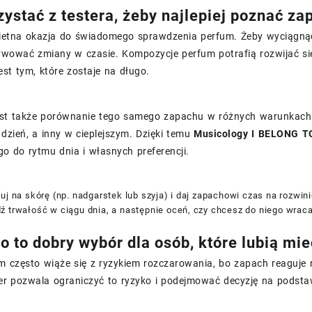
zystać z testera, żeby najlepiej poznać za
wietna okazja do świadomego sprawdzenia perfum. Żeby wyciągn
rwować zmiany w czasie. Kompozycje perfum potrafią rozwijać się
est tym, które zostaje na długo.
est także porównanie tego samego zapachu w różnych warunkach.
 dzień, a inny w cieplejszym. Dzięki temu
Musicology I BELONG T
o do rytmu dnia i własnych preferencji.
uj na skórę (np. nadgarstek lub szyja) i daj zapachowi czas na rozwini
ź trwałość w ciągu dnia, a następnie oceń, czy chcesz do niego wraca
o to dobry wybór dla osób, które lubią mi
m często wiąże się z ryzykiem rozczarowania, bo zapach reaguje 
ter pozwala ograniczyć to ryzyko i podejmować decyzję na podsta