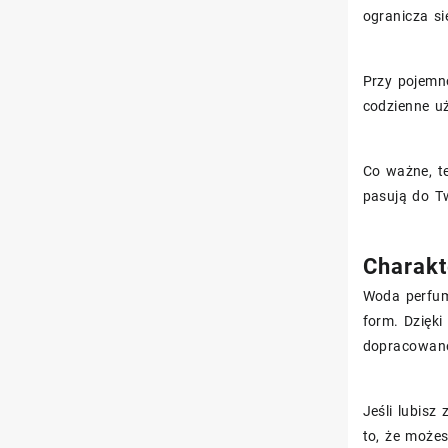
ogranicza si
Przy pojemno
codzienne u
Co ważne, te
pasują do Tw
Charakt
Woda perfum
form. Dzięk
dopracowane
Jeśli lubisz
to, że może