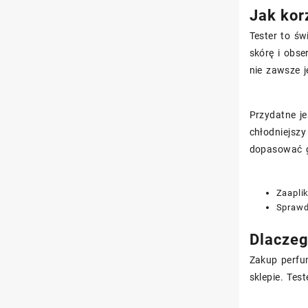
Jak kor
Tester to ś
skórę i obse
nie zawsze j
Przydatne j
chłodniejszy
dopasować g
Zaaplik
Sprawd
Dlaczeg
Zakup perfu
sklepie. Tes