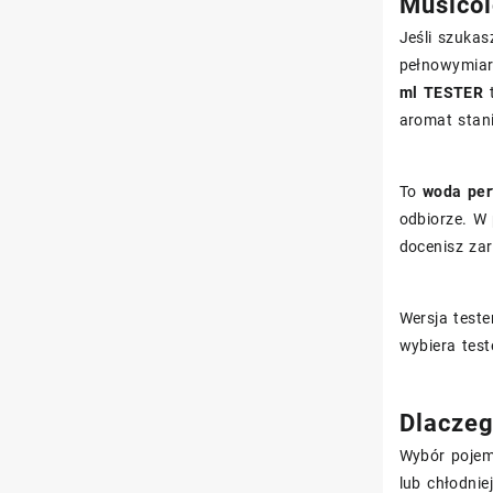
Musicol
Jeśli szukas
pełnowymiaro
ml TESTER
t
aromat stan
To
woda pe
odbiorze. W 
docenisz za
Wersja teste
wybiera test
Dlaczeg
Wybór pojem
lub chłodnie