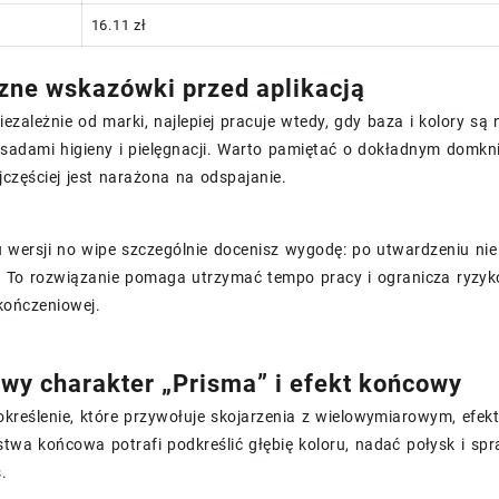
16.11 zł
zne wskazówki przed aplikacją
iezależnie od marki, najlepiej pracuje wtedy, gdy baza i kolory s
asadami higieny i pielęgnacji. Warto pamiętać o dokładnym domkn
ajczęściej jest narażona na odspajanie.
 wersji no wipe szczególnie docenisz wygodę: po utwardzeniu n
a. To rozwiązanie pomaga utrzymać tempo pracy i ogranicza ryzy
ończeniowej.
wy charakter „Prisma” i efekt końcowy
określenie, które przywołuje skojarzenia z wielowymiarowym, efe
twa końcowa potrafi podkreślić głębię koloru, nadać połysk i spr
.