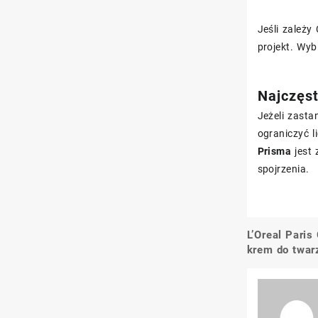
Jeśli zależy
projekt. Wyb
Najczęs
Jeżeli zasta
ograniczyć l
Prisma
jest 
spojrzenia.
L’Oreal Pari
Nawigacj
krem do twar
wpisu