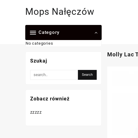
Skip
Mops Nałęczów
to
content
Category
No categories
Molly Lac 
Szukaj
Zobacz również
zzzzz