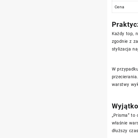
Cena
Praktyc
Każdy top, n
zgodnie z z
stylizacja n
W przypadku
przecierani
warstwy wyk
Wyjątko
„Prisma” to 
właśnie wars
dłuższy czas