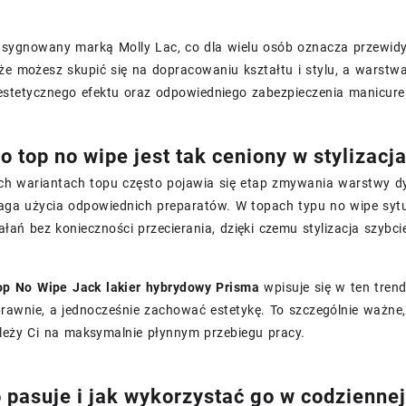
t sygnowany marką Molly Lac, co dla wielu osób oznacza przewidy
 że możesz skupić się na dopracowaniu kształtu i stylu, a warst
 estetycznego efektu oraz odpowiedniego zabezpieczenia manicure
o top no wipe jest tak ceniony w stylizac
ch wariantach topu często pojawia się etap zmywania warstwy dy
aga użycia odpowiednich preparatów. W topach typu no wipe sytu
ałań bez konieczności przecierania, dzięki czemu stylizacja szybcie
op No Wipe Jack lakier hybrydowy Prisma
wpisuje się w ten tren
awnie, a jednocześnie zachować estetykę. To szczególnie ważne, 
ależy Ci na maksymalnie płynnym przebiegu pracy.
 pasuje i jak wykorzystać go w codziennej