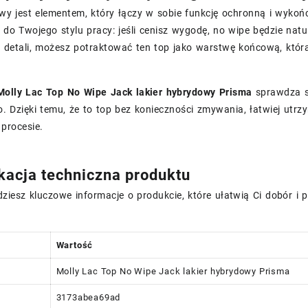
wy jest elementem, który łączy w sobie funkcję ochronną i wykoń
o Twojego stylu pracy: jeśli cenisz wygodę, no wipe będzie natu
 detali, możesz potraktować ten top jako warstwę końcową, która
Molly Lac Top No Wipe Jack lakier hybrydowy Prisma
sprawdza s
 Dzięki temu, że to top bez konieczności zmywania, łatwiej utrz
procesie.
kacja techniczna produktu
dziesz kluczowe informacje o produkcie, które ułatwią Ci dobór i
Wartość
Molly Lac Top No Wipe Jack lakier hybrydowy Prisma
3173abea69ad