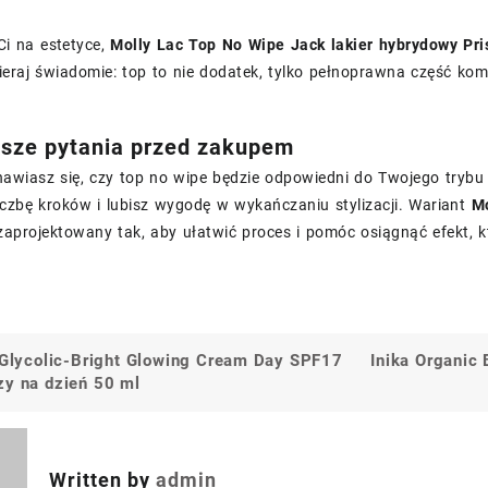
 Ci na estetyce,
Molly Lac Top No Wipe Jack lakier hybrydowy Pr
ieraj świadomie: top to nie dodatek, tylko pełnoprawna część kom
tsze pytania przed zakupem
nawiasz się, czy top no wipe będzie odpowiedni do Twojego trybu 
iczbę kroków i lubisz wygodę w wykańczaniu stylizacji. Wariant
Mo
zaprojektowany tak, aby ułatwić proces i pomóc osiągnąć efekt, 
s Glycolic-Bright Glowing Cream Day SPF17
Inika Organic
a
zy na dzień 50 ml
Written by
admin