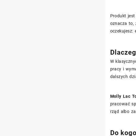
Produkt jes
oznacza to,
oczekujesz:
Dlaczeg
W klasyczny
pracy i wym
dalszych dzi
Molly Lac T
pracować spr
rząd albo z
Do kogo