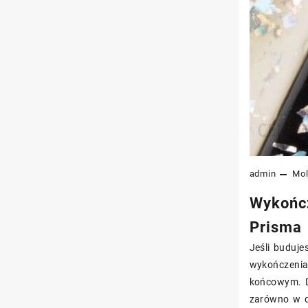
admin
Mol
Wykończ
Prisma
Jeśli buduje
wykończeni
końcowym. D
zarówno w d