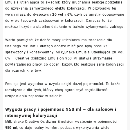
Emulsja utleniająca to składnik, który uruchamia reakcję potrzebną
do uzyskania zamierzonego efektu koloryzacji. W przypadku tej
wersji masz do dyspozycji
20 vol i 6%
, czyli parametry dopasowane
do wielu typowych zastosowań w koloryzacji. Oznacza to, że
możesz liczyć na stabilne działanie w trakcie wykonywania zabiegu.
Warto pamiętać, że dobór mocy utleniacza ma znaczenie dla
finalnego rezultatu, dlatego dobrze mieć pod ręką produkt
sprawdzony i konsekwentny. Milk_Shake Emulsja Utleniająca 20 Vol.
6% – Creative Oxidizing Emulsion 950 Ml ułatwia utrzymanie
powtarzalności pracy, co doceni każdy, kto realizuje serię koloryzacji
dla różnych klientów.
Emulsja jest wygodna w użyciu dzięki dużej pojemności. To także
rozwiązanie dla tych, którzy chcą ograniczyć częstotliwość
uzupełniania zapasów w salonie.
Wygoda pracy i pojemność 950 ml – dla salonów i
intensywnej koloryzacji
Milk_shake Creative Oxidizing Emulsion występuje w pojemności
950 ml
, co daje realny komfort podczas wykonywania wielu