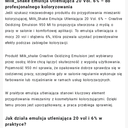
Milk_Shake Emulsja Utleniająca 20 Vol. 6% – do
profesjonalnego koloryzowania
Jeśli szukasz niezawodnego produktu do przygotowania mieszanki
koloryzującej, Milk_Shake Emulsja Utleniająca 20 Vol. 6% – Creative
Oxidizing Emulsion 950 Ml to propozycja stworzona z myślą o
pracy w salonie i komfortowej aplikacji. To emulsja utleniająca o
mocy 20 vol i stężeniu 6%, która pozwala uzyskać przewidywalne
efekty podczas zabiegów koloryzacji.
Produkt Milk_shake Creative Oxidizing Emulsion jest wybierany
przez osoby, które chcą łączyć skuteczność z wygodą użytkowania.
Pojemność 950 ml sprawia, że opakowanie dobrze sprawdza się w
codziennej pracy, szczególnie gdy w salonie regularnie wykonuje się
farbowanie lub rozjaśnianie w ramach usług koloryzacyjnych.
W praktyce emulsja utleniająca stanowi kluczowy element
przygotowania mieszaniny z kosmetykami koloryzującymi. Dzięki
temu proces jest uporządkowany, a praca przebiega sprawniej.
Jak działa emulsja utleniająca 20 vol i 6% w
praktyce?