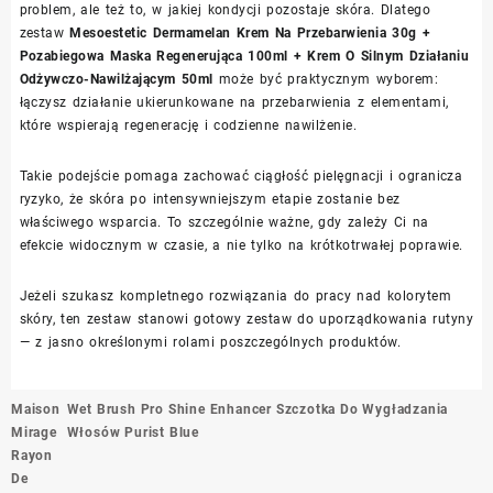
problem, ale też to, w jakiej kondycji pozostaje skóra. Dlatego
zestaw
Mesoestetic Dermamelan Krem Na Przebarwienia 30g +
Pozabiegowa Maska Regenerująca 100ml + Krem O Silnym Działaniu
Odżywczo-Nawilżającym 50ml
może być praktycznym wyborem:
łączysz działanie ukierunkowane na przebarwienia z elementami,
które wspierają regenerację i codzienne nawilżenie.
Takie podejście pomaga zachować ciągłość pielęgnacji i ogranicza
ryzyko, że skóra po intensywniejszym etapie zostanie bez
właściwego wsparcia. To szczególnie ważne, gdy zależy Ci na
efekcie widocznym w czasie, a nie tylko na krótkotrwałej poprawie.
Jeżeli szukasz kompletnego rozwiązania do pracy nad kolorytem
skóry, ten zestaw stanowi gotowy zestaw do uporządkowania rutyny
— z jasno określonymi rolami poszczególnych produktów.
Nawigacja
Maison
Wet Brush Pro Shine Enhancer Szczotka Do Wygładzania
wpisu
Mirage
Włosów Purist Blue
Rayon
De