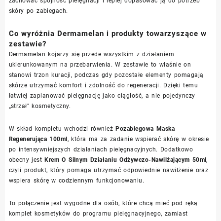
zachować spójność pielęgnacji i lepiej dopasować ją do potrzeb
skóry po zabiegach.
Co wyróżnia Dermamelan i produkty towarzyszące w
zestawie?
Dermamelan kojarzy się przede wszystkim z działaniem
ukierunkowanym na przebarwienia. W zestawie to właśnie on
stanowi trzon kuracji, podczas gdy pozostałe elementy pomagają
skórze utrzymać komfort i zdolność do regeneracji. Dzięki temu
łatwiej zaplanować pielęgnację jako ciągłość, a nie pojedynczy
„strzał” kosmetyczny.
W skład kompletu wchodzi również
Pozabiegowa Maska
Regenerująca 100ml
, która ma za zadanie wspierać skórę w okresie
po intensywniejszych działaniach pielęgnacyjnych. Dodatkowo
obecny jest
Krem O Silnym Działaniu Odżywczo-Nawilżającym 50ml
,
czyli produkt, który pomaga utrzymać odpowiednie nawilżenie oraz
wspiera skórę w codziennym funkcjonowaniu.
To połączenie jest wygodne dla osób, które chcą mieć pod ręką
komplet kosmetyków do programu pielęgnacyjnego, zamiast