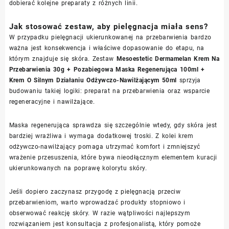
dobierać kolejne preparaty z różnych linii.
Jak stosować zestaw, aby pielęgnacja miała sens?
W przypadku pielęgnacji ukierunkowanej na przebarwienia bardzo
ważna jest konsekwencja i właściwe dopasowanie do etapu, na
którym znajduje się skóra. Zestaw
Mesoestetic Dermamelan Krem Na
Przebarwienia 30g + Pozabiegowa Maska Regenerująca 100ml +
Krem O Silnym Działaniu Odżywczo-Nawilżającym 50ml
sprzyja
budowaniu takiej logiki: preparat na przebarwienia oraz wsparcie
regeneracyjne i nawilżające.
Maska regenerująca sprawdza się szczególnie wtedy, gdy skóra jest
bardziej wrażliwa i wymaga dodatkowej troski. Z kolei krem
odżywczo-nawilżający pomaga utrzymać komfort i zmniejszyć
wrażenie przesuszenia, które bywa nieodłącznym elementem kuracji
ukierunkowanych na poprawę kolorytu skóry.
Jeśli dopiero zaczynasz przygodę z pielęgnacją przeciw
przebarwieniom, warto wprowadzać produkty stopniowo i
obserwować reakcję skóry. W razie wątpliwości najlepszym
rozwiązaniem jest konsultacja z profesjonalistą, który pomoże