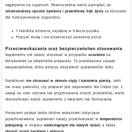
negatywnie na organizm. Równocześnie warto pamiętać, że
zrównoważony sposób żywienia i prawidłowy tryb życia
są kluczowe
dla funkcjonowania organizmu.
1 tabletka dziennie, najlepiej w trakcie posiłku
Popijać wodą i nie przekraczać zalecanej porcji
Przeciwwskazania oraz bezpieczeństwo stosowania
Suplementu nie należy stosować w przypadku
uczulenia
na
którykolwiek ze składników preparatu. To podstawowa zasada
bezpieczeństwa, która dotyczy wszystkich suplementów diety.
Dodatkowo
nie stosować w okresie ciąży i karmienia piersią
. Jeśli
nie masz pewności, czy preparat jest odpowiedni dla Ciebie (np. z
uwagi na stan zdrowia lub przyjmowanie innych produktów), warto
skonsultować wybór suplementu z lekarzem lub farmaceutą.
Producent podaje także istotne wskazówki dotyczące
przechowywania: suplement należy przechowywać w
temperaturze
pokojowej
, w miejscu
niedostępnym dla małych dzieci
, a także
chronić przed światłem i wilgocią
.