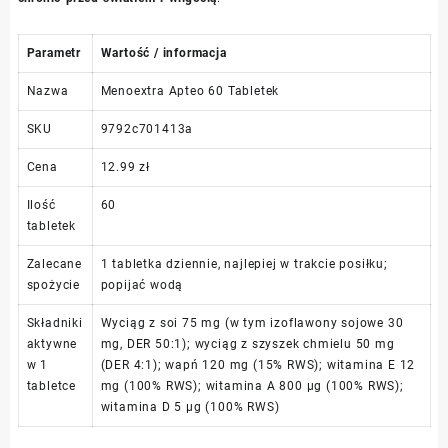
Parametr
Wartość / informacja
Nazwa
Menoextra Apteo 60 Tabletek
SKU
9792c701413a
Cena
12.99 zł
Ilość
60
tabletek
Zalecane
1 tabletka dziennie, najlepiej w trakcie posiłku;
spożycie
popijać wodą
Składniki
Wyciąg z soi 75 mg (w tym izoflawony sojowe 30
aktywne
mg, DER 50:1); wyciąg z szyszek chmielu 50 mg
w 1
(DER 4:1); wapń 120 mg (15% RWS); witamina E 12
tabletce
mg (100% RWS); witamina A 800 µg (100% RWS);
witamina D 5 µg (100% RWS)