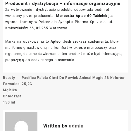
Producent i dystrybucja – informacje organizacyjne
Za wytworzenie i dystrybucję produktu odpowiada podmiot
wskazany przez producenta.
Menoextra Apteo 60 Tabletek
jest
wyprodukowany w Polsce dla Synoptis Pharma Sp. z o.o., ul.
Krakowiaków 65, 02-255 Warszawa.
Marka na opakowaniu to
Apteo
. Jeśli szukasz suplementu, który
ma formułę nastawioną na komfort w okresie menopauzy oraz
regularne, dzienne dawkowanie, ten produkt może być interesującą
propozycją do codziennego stosowania.
Nawigacja
Beauty
Pacifica Paleta Cieni Do Powiek Animal Magic 28 Kolorów
wpisu
Formulas
25,2G
Mgielka
Chłodząca
150 ml
Written by
admin