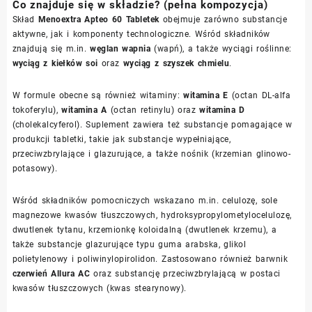
Co znajduje się w składzie? (pełna kompozycja)
Skład
Menoextra Apteo 60 Tabletek
obejmuje zarówno substancje
aktywne, jak i komponenty technologiczne. Wśród składników
znajdują się m.in.
węglan wapnia
(wapń), a także wyciągi roślinne:
wyciąg z kiełków soi
oraz
wyciąg z szyszek chmielu
.
W formule obecne są również witaminy:
witamina E
(octan DL-alfa
tokoferylu),
witamina A
(octan retinylu) oraz
witamina D
(cholekalcyferol). Suplement zawiera też substancje pomagające w
produkcji tabletki, takie jak substancje wypełniające,
przeciwzbrylające i glazurujące, a także nośnik (krzemian glinowo-
potasowy).
Wśród składników pomocniczych wskazano m.in. celulozę, sole
magnezowe kwasów tłuszczowych, hydroksypropylometylocelulozę,
dwutlenek tytanu, krzemionkę koloidalną (dwutlenek krzemu), a
także substancje glazurujące typu guma arabska, glikol
polietylenowy i poliwinylopirolidon. Zastosowano również barwnik
czerwień Allura AC
oraz substancję przeciwzbrylającą w postaci
kwasów tłuszczowych (kwas stearynowy).