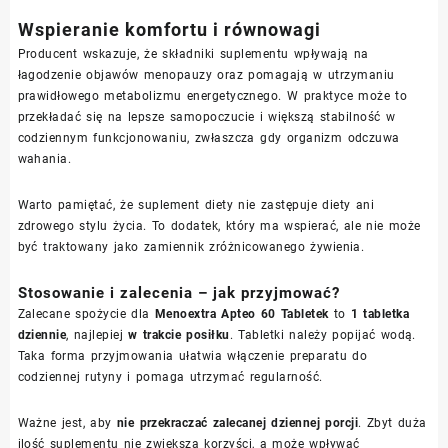
Wspieranie komfortu i równowagi
Producent wskazuje, że składniki suplementu wpływają na
łagodzenie objawów menopauzy oraz pomagają w utrzymaniu
prawidłowego metabolizmu energetycznego. W praktyce może to
przekładać się na lepsze samopoczucie i większą stabilność w
codziennym funkcjonowaniu, zwłaszcza gdy organizm odczuwa
wahania.
Warto pamiętać, że suplement diety nie zastępuje diety ani
zdrowego stylu życia. To dodatek, który ma wspierać, ale nie może
być traktowany jako zamiennik zróżnicowanego żywienia.
Stosowanie i zalecenia – jak przyjmować?
Zalecane spożycie dla
Menoextra Apteo 60 Tabletek
to
1 tabletka
dziennie
, najlepiej
w trakcie posiłku
. Tabletki należy popijać wodą.
Taka forma przyjmowania ułatwia włączenie preparatu do
codziennej rutyny i pomaga utrzymać regularność.
Ważne jest, aby
nie przekraczać zalecanej dziennej porcji
. Zbyt duża
ilość suplementu nie zwiększa korzyści, a może wpływać