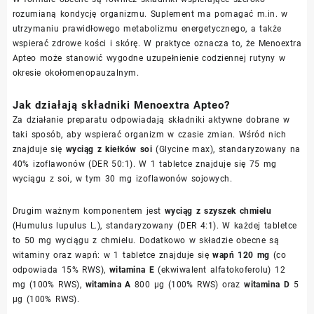
rozumianą kondycję organizmu. Suplement ma pomagać m.in. w
utrzymaniu prawidłowego metabolizmu energetycznego, a także
wspierać zdrowe kości i skórę. W praktyce oznacza to, że Menoextra
Apteo może stanowić wygodne uzupełnienie codziennej rutyny w
okresie okołomenopauzalnym.
Jak działają składniki Menoextra Apteo?
Za działanie preparatu odpowiadają składniki aktywne dobrane w
taki sposób, aby wspierać organizm w czasie zmian. Wśród nich
znajduje się
wyciąg z kiełków soi
(Glycine max), standaryzowany na
40% izoflawonów (DER 50:1). W 1 tabletce znajduje się 75 mg
wyciągu z soi, w tym 30 mg izoflawonów sojowych.
Drugim ważnym komponentem jest
wyciąg z szyszek chmielu
(Humulus lupulus L.), standaryzowany (DER 4:1). W każdej tabletce
to 50 mg wyciągu z chmielu. Dodatkowo w składzie obecne są
witaminy oraz wapń: w 1 tabletce znajduje się
wapń 120 mg
(co
odpowiada 15% RWS),
witamina E
(ekwiwalent alfatokoferolu) 12
mg (100% RWS),
witamina A
800 µg (100% RWS) oraz
witamina D
5
µg (100% RWS).