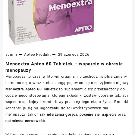
admin
Apteo
Produkt
29 czerwca 2026
Menoextra Apteo 60 Tabletek – wsparcie w okresie
menopauzy
Menopauza to czas, w którym organizm przechodzi istotne zmiany
hormonalne, a wraz z nimi mogą pojawiać się nieprzyjemne objawy.
Menoextra Apteo 60 Tabletek
to suplement diety przeznaczony do
codziennego stosowania, którego składniki zostały dobrane tak, aby
wspierać spokojny i komfortowy przebieg tego etapu życia. Produkt
koncentruje się na łagodzeniu dolegliwości typowych dla
menopauzy, takich jak
uderzenia gorąca
,
pocenie się
,
napięcie
oraz
nadmierna nerwowość
.
W formule obecne są również składniki wspierające szeroko