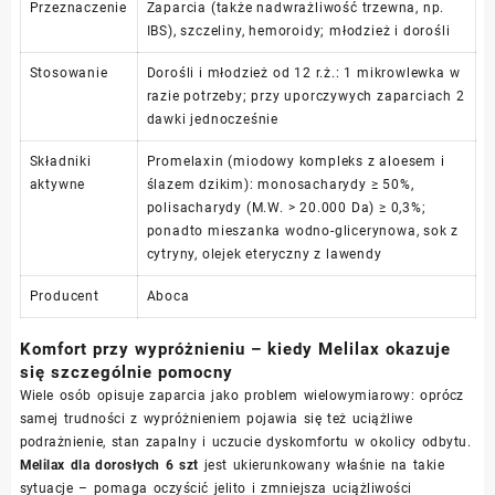
Przeznaczenie
Zaparcia (także nadwrażliwość trzewna, np.
IBS), szczeliny, hemoroidy; młodzież i dorośli
Stosowanie
Dorośli i młodzież od 12 r.ż.: 1 mikrowlewka w
razie potrzeby; przy uporczywych zaparciach 2
dawki jednocześnie
Składniki
Promelaxin (miodowy kompleks z aloesem i
aktywne
ślazem dzikim): monosacharydy ≥ 50%,
polisacharydy (M.W. > 20.000 Da) ≥ 0,3%;
ponadto mieszanka wodno-glicerynowa, sok z
cytryny, olejek eteryczny z lawendy
Producent
Aboca
Komfort przy wypróżnieniu – kiedy Melilax okazuje
się szczególnie pomocny
Wiele osób opisuje zaparcia jako problem wielowymiarowy: oprócz
samej trudności z wypróżnieniem pojawia się też uciążliwe
podrażnienie, stan zapalny i uczucie dyskomfortu w okolicy odbytu.
Melilax dla dorosłych 6 szt
jest ukierunkowany właśnie na takie
sytuacje – pomaga oczyścić jelito i zmniejsza uciążliwości