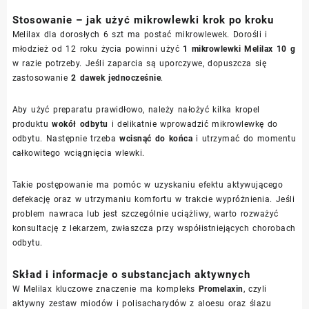
Stosowanie – jak użyć mikrowlewki krok po kroku
Melilax dla dorosłych 6 szt ma postać mikrowlewek. Dorośli i
młodzież od 12 roku życia powinni użyć
1 mikrowlewki Melilax 10 g
w razie potrzeby. Jeśli zaparcia są uporczywe, dopuszcza się
zastosowanie
2 dawek jednocześnie
.
Aby użyć preparatu prawidłowo, należy nałożyć kilka kropel
produktu
wokół odbytu
i delikatnie wprowadzić mikrowlewkę do
odbytu. Następnie trzeba
wcisnąć do końca
i utrzymać do momentu
całkowitego wciągnięcia wlewki.
Takie postępowanie ma pomóc w uzyskaniu efektu aktywującego
defekację oraz w utrzymaniu komfortu w trakcie wypróżnienia. Jeśli
problem nawraca lub jest szczególnie uciążliwy, warto rozważyć
konsultację z lekarzem, zwłaszcza przy współistniejących chorobach
odbytu.
Skład i informacje o substancjach aktywnych
W Melilax kluczowe znaczenie ma kompleks
Promelaxin
, czyli
aktywny zestaw miodów i polisacharydów z aloesu oraz ślazu