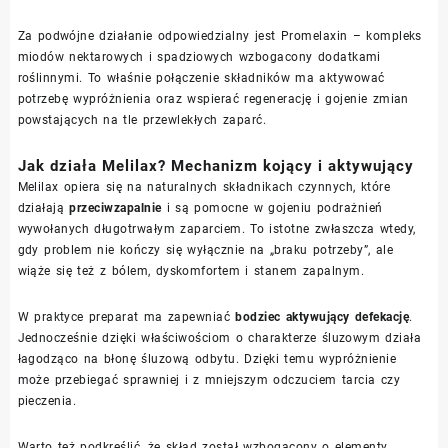
Za podwójne działanie odpowiedzialny jest Promelaxin – kompleks
miodów nektarowych i spadziowych wzbogacony dodatkami
roślinnymi. To właśnie połączenie składników ma aktywować
potrzebę wypróżnienia oraz wspierać regenerację i gojenie zmian
powstających na tle przewlekłych zaparć.
Jak działa Melilax? Mechanizm kojący i aktywujący
Melilax opiera się na naturalnych składnikach czynnych, które
działają
przeciwzapalnie
i są pomocne w gojeniu podrażnień
wywołanych długotrwałym zaparciem. To istotne zwłaszcza wtedy,
gdy problem nie kończy się wyłącznie na „braku potrzeby”, ale
wiąże się też z bólem, dyskomfortem i stanem zapalnym.
W praktyce preparat ma zapewniać
bodziec aktywujący defekację
.
Jednocześnie dzięki właściwościom o charakterze śluzowym działa
łagodząco na błonę śluzową odbytu. Dzięki temu wypróżnienie
może przebiegać sprawniej i z mniejszym odczuciem tarcia czy
pieczenia.
Warto też podkreślić, że skład został wzbogacony o elementy