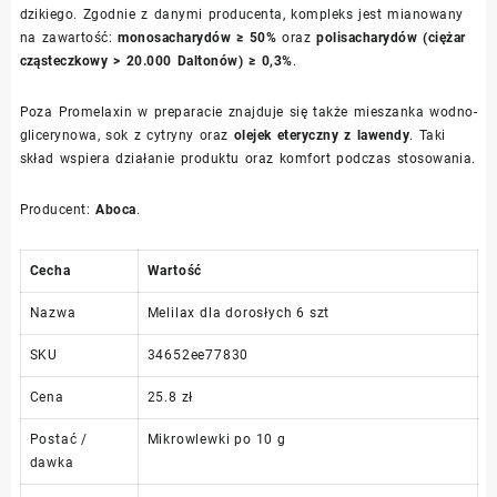
dzikiego. Zgodnie z danymi producenta, kompleks jest mianowany
na zawartość:
monosacharydów ≥ 50%
oraz
polisacharydów (ciężar
cząsteczkowy > 20.000 Daltonów) ≥ 0,3%
.
Poza Promelaxin w preparacie znajduje się także mieszanka wodno-
glicerynowa, sok z cytryny oraz
olejek eteryczny z lawendy
. Taki
skład wspiera działanie produktu oraz komfort podczas stosowania.
Producent:
Aboca
.
Cecha
Wartość
Nazwa
Melilax dla dorosłych 6 szt
SKU
34652ee77830
Cena
25.8 zł
Postać /
Mikrowlewki po 10 g
dawka