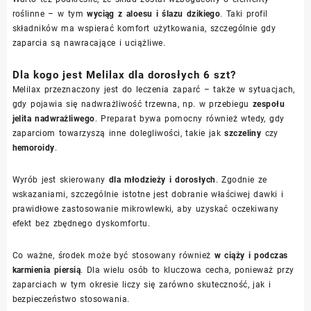
roślinne – w tym
wyciąg z aloesu i ślazu dzikiego
. Taki profil
składników ma wspierać komfort użytkowania, szczególnie gdy
zaparcia są nawracające i uciążliwe.
Dla kogo jest Melilax dla dorosłych 6 szt?
Melilax przeznaczony jest do leczenia zaparć – także w sytuacjach,
gdy pojawia się nadwrażliwość trzewna, np. w przebiegu
zespołu
jelita nadwrażliwego
. Preparat bywa pomocny również wtedy, gdy
zaparciom towarzyszą inne dolegliwości, takie jak
szczeliny
czy
hemoroidy
.
Wyrób jest skierowany
dla młodzieży i dorosłych
. Zgodnie ze
wskazaniami, szczególnie istotne jest dobranie właściwej dawki i
prawidłowe zastosowanie mikrowlewki, aby uzyskać oczekiwany
efekt bez zbędnego dyskomfortu.
Co ważne, środek może być stosowany również
w ciąży i podczas
karmienia piersią
. Dla wielu osób to kluczowa cecha, ponieważ przy
zaparciach w tym okresie liczy się zarówno skuteczność, jak i
bezpieczeństwo stosowania.