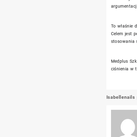
argumentacj
To właśnie d
Celem jest 
stosowania ś
Medplus Szkl
ciśnienia w 
Isabellenail
Nawigacj
wpisu