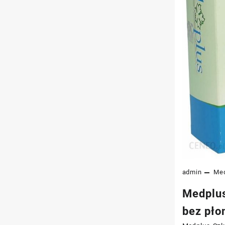
admin
Med
Medplus
bez pło