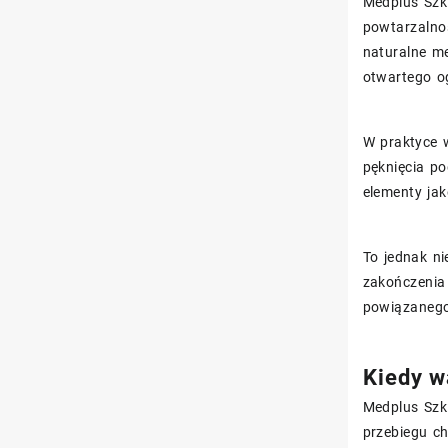
Medplus Szk
powtarzalnoś
naturalne m
otwartego o
W praktyce 
pęknięcia p
elementy jak
To jednak ni
zakończenia
powiązanego 
Kiedy w
Medplus Szkl
przebiegu ch