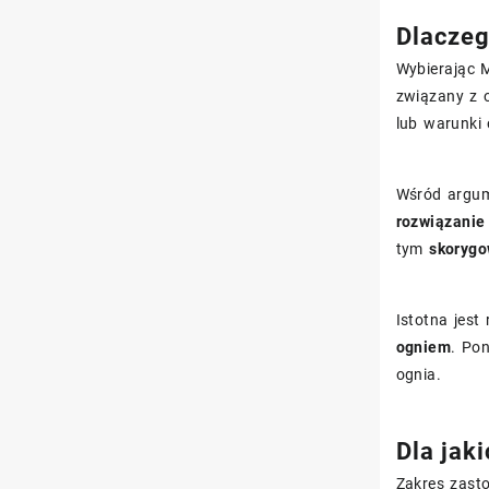
Dlaczeg
Wybierając M
związany z 
lub warunki 
Wśród argum
rozwiązanie
tym
skorygo
Istotna jes
ogniem
. Po
ognia.
Dla jak
Zakres zast