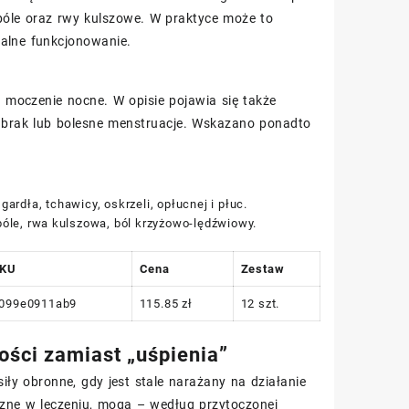
óle oraz rwy kulszowe. W praktyce może to
malne funkcjonowanie.
moczenie nocne. W opisie pojawia się także
– brak lub bolesne menstruacje. Wskazano ponadto
gardła, tchawicy, oskrzeli, opłucnej i płuc.
bóle, rwa kulszowa, ból krzyżowo-lędźwiowy.
KU
Cena
Zestaw
099e0911ab9
115.85 zł
12 szt.
ości zamiast „uśpienia”
iły obronne, gdy jest stale narażany na działanie
eczne w leczeniu, mogą – według przytoczonej