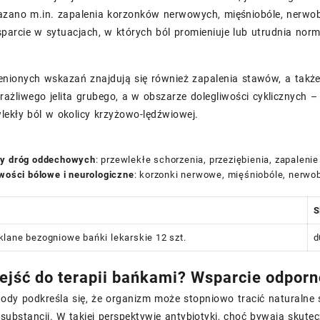
zano m.in. zapalenia korzonków nerwowych, mięśniobóle, nerwob
parcie w sytuacjach, w których ból promieniuje lub utrudnia nor
nionych wskazań znajdują się również zapalenia stawów, a także 
ażliwego jelita grubego, a w obszarze dolegliwości cyklicznych 
wlekły ból w okolicy krzyżowo-lędźwiowej.
y dróg oddechowych
: przewlekłe schorzenia, przeziębienia, zapalenie 
iwości bólowe i neurologiczne
: korzonki nerwowe, mięśniobóle, nerwo
S
lane bezogniowe bańki lekarskie 12 szt.
d
ejść do terapii bańkami? Wsparcie odporn
ody podkreśla się, że organizm może stopniowo tracić naturalne s
substancji. W takiej perspektywie antybiotyki, choć bywają skut