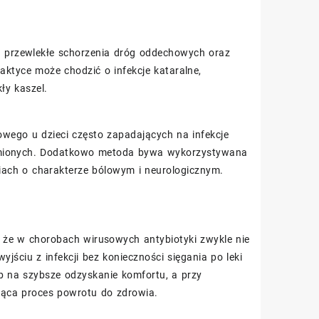
n. przewlekłe schorzenia dróg oddechowych oraz
aktyce może chodzić o infekcje kataralne,
ły kaszel.
owego u dzieci często zapadających na infekcje
homionych. Dodatkowo metoda bywa wykorzystywana
ciach o charakterze bólowym i neurologicznym.
o, że w chorobach wirusowych antybiotyki zwykle nie
ciu z infekcji bez konieczności sięgania po leki
 na szybsze odzyskanie komfortu, a przy
jąca proces powrotu do zdrowia.