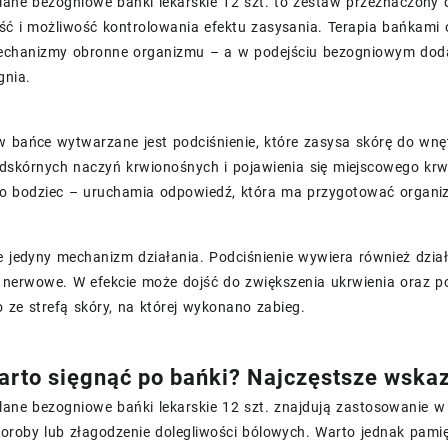
lane bezogniowe bańki lekarskie 12 szt. to zestaw przeznaczony 
ć i możliwość kontrolowania efektu zasysania. Terapia bańkami o
echanizmy obronne organizmu – a w podejściu bezogniowym doda
gnia.
w bańce wytwarzane jest podciśnienie, które zasysa skórę do wnę
odskórnych naczyń krwionośnych i pojawienia się miejscowego kr
o bodziec – uruchamia odpowiedź, która ma przygotować organizm 
e jedyny mechanizm działania. Podciśnienie wywiera również dzia
 nerwowe. W efekcie może dojść do zwiększenia ukrwienia oraz 
ze strefą skóry, na której wykonano zabieg.
arto sięgnąć po bańki? Najczęstsze wskaz
ane bezogniowe bańki lekarskie 12 szt. znajdują zastosowanie w 
oroby lub złagodzenie dolegliwości bólowych. Warto jednak pamię