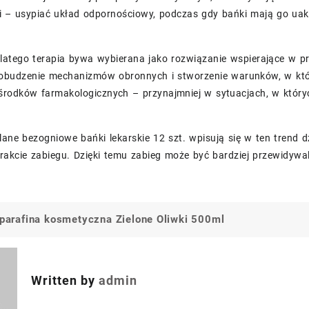
i – usypiać układ odpornościowy, podczas gdy bańki mają go uak
latego terapia bywa wybierana jako rozwiązanie wspierające w prz
pobudzenie mechanizmów obronnych i stworzenie warunków, w któr
rodków farmakologicznych – przynajmniej w sytuacjach, w których
ane bezogniowe bańki lekarskie 12 szt. wpisują się w ten trend d
trakcie zabiegu. Dzięki temu zabieg może być bardziej przewidywal
s parafina kosmetyczna Zielone Oliwki 500ml
a
Written by
admin