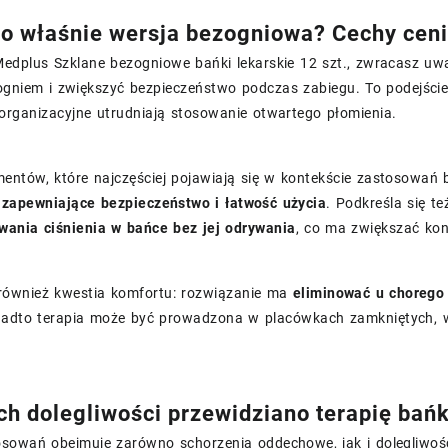
o właśnie wersja bezogniowa? Cechy ceni
edplus Szklane bezogniowe bańki lekarskie 12 szt., zwracasz uw
ogniem i zwiększyć bezpieczeństwo podczas zabiegu. To podejście
organizacyjne utrudniają stosowanie otwartego płomienia.
entów, które najczęściej pojawiają się w kontekście zastosowań
 zapewniające bezpieczeństwo i łatwość użycia
. Podkreśla się 
wania ciśnienia w bańce bez jej odrywania
, co ma zwiększać kont
t również kwestia komfortu: rozwiązanie ma
eliminować u chorego 
nadto terapia może być prowadzona w placówkach zamkniętych, w
ich dolegliwości przewidziano terapię bań
osowań obejmuje zarówno schorzenia oddechowe, jak i dolegliwoś