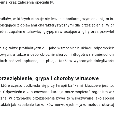
enta oraz zalecenia specjalisty.
adków, w których stosuje się leczenie bańkami, wymienia się m.i
ebiegające z objawami charakterystycznymi dla przeziębienia. W pr
rdła, zapalenie tchawicy, grypę, nawracające anginy oraz przewlek
e się także profilaktycznie – jako wzmocnienie układu odporności
owych, a także u osób obłożnie chorych i długotrwale unieruc
iach oskrzeli, opłucnej lub płuc, a także w wybranych dolegliwoś
przeziębienie, grypa i choroby wirusowe
 które często podkreśla się przy terapii bańkami, kluczowe jest t
. Odpowiednio zastosowana kuracja może wspierać organizm w wyjś
czne. W przypadku przeziębienia bywa to wskazywane jako sposób
takich jak zapalenie korzonków nerwowych – jako metoda skraca