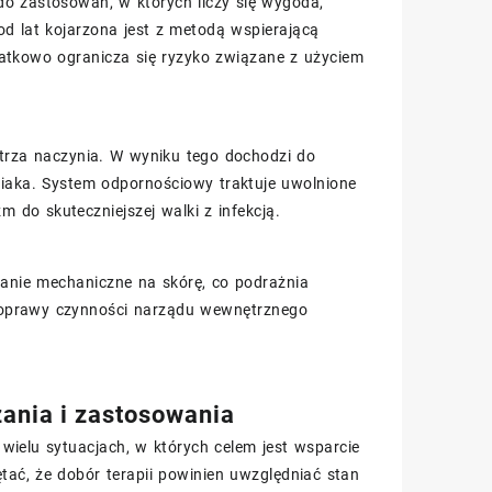
do zastosowań, w których liczy się wygoda,
d lat kojarzona jest z metodą wspierającą
tkowo ogranicza się ryzyko związane z użyciem
trza naczynia. W wyniku tego dochodzi do
wiaka. System odpornościowy traktuje uwolnione
do skuteczniejszej walki z infekcją.
łanie mechaniczne na skórę, co podrażnia
poprawy czynności narządu wewnętrznego
ania i zastosowania
wielu sytuacjach, w których celem jest wsparcie
tać, że dobór terapii powinien uwzględniać stan