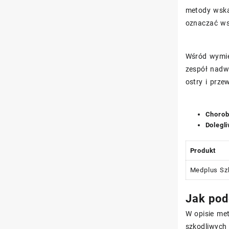
metody wska
oznaczać ws
Wśród wymie
zespół nadwr
ostry i prze
Chorob
Dolegl
Produkt
Medplus Szk
Jak pod
W opisie met
szkodliwych 