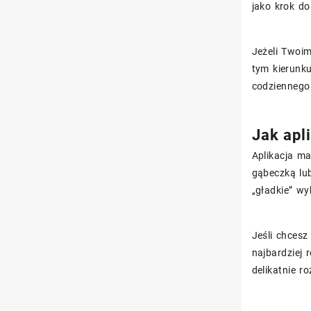
jako krok do
Jeżeli Twoim
tym kierunk
codziennego
Jak apl
Aplikacja m
gąbeczką lub
„gładkie” w
Jeśli chcesz
najbardziej 
delikatnie r