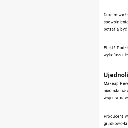
Drugim waż
spowolnienie
potrafią być
Efekt? Podkł
wykończeniem
Ujednol
Makeup Revo
niedoskonał
wspiera naw
Producent w
grudkowo-kro