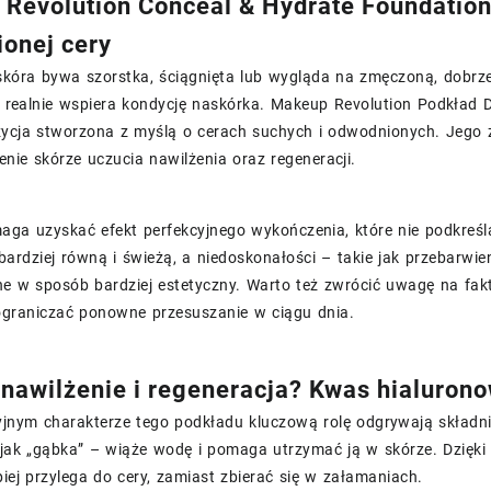
Revolution Conceal & Hydrate Foundation 
onej cery
skóra bywa szorstka, ściągnięta lub wygląda na zmęczoną, dobrze 
eż realnie wspiera kondycję naskórka. Makeup Revolution Podkła
zycja stworzona z myślą o cerach suchych i odwodnionych. Jego z
enie skórze uczucia nawilżenia oraz regeneracji.
aga uzyskać efekt perfekcyjnego wykończenia, które nie podkreśl
bardziej równą i świeżą, a niedoskonałości – takie jak przebarw
 w sposób bardziej estetyczny. Warto też zwrócić uwagę na fakt
 ograniczać ponowne przesuszanie w ciągu dnia.
 nawilżenie i regeneracja? Kwas hialuron
yjnym charakterze tego podkładu kluczową rolę odgrywają składni
 jak „gąbka” – wiąże wodę i pomaga utrzymać ją w skórze. Dzięki
piej przylega do cery, zamiast zbierać się w załamaniach.