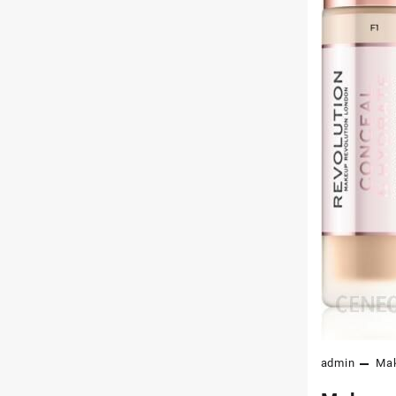
admin
Mak