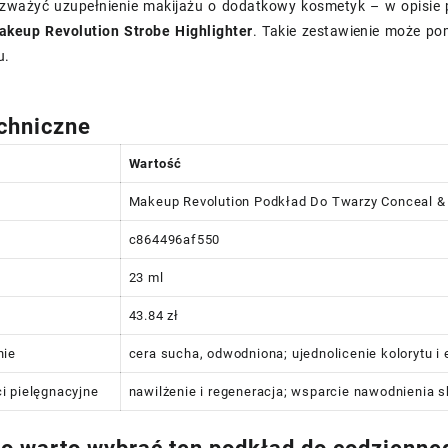
ozważyć uzupełnienie makijażu o dodatkowy kosmetyk – w opisie 
akeup Revolution Strobe Highlighter
. Takie zestawienie może po
u.
chniczne
Wartość
Makeup Revolution Podkład Do Twarzy Conceal & 
c864496af550
23 ml
43.84 zł
nie
cera sucha, odwodniona; ujednolicenie kolorytu i
i pielęgnacyjne
nawilżenie i regeneracja; wsparcie nawodnienia s