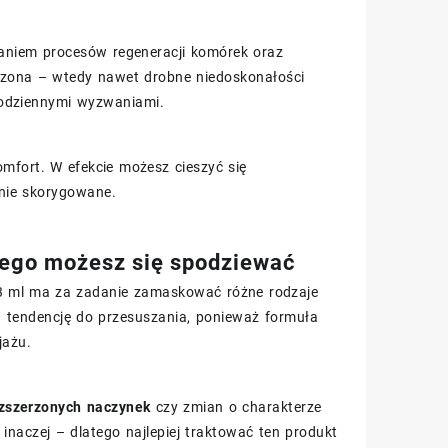
raniem procesów regeneracji komórek oraz
uszona – wtedy nawet drobne niedoskonałości
 codziennymi wyzwaniami.
mfort. W efekcie możesz cieszyć się
znie skorygowane.
czego możesz się spodziewać
3 ml ma za zadanie zamaskować różne rodzaje
a tendencję do przesuszania, ponieważ formuła
jażu.
zszerzonych naczynek
czy zmian o charakterze
naczej – dlatego najlepiej traktować ten produkt