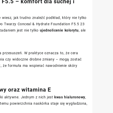
F5.5 – komfort dla suchej i
wiesz, jak trudno znaleźć podkład, który nie tylko
d Do Twarzy Conceal & Hydrate Foundation F5.5 23
adaniem jest nie tylko
ujednolicenie kolorytu
, ale
a przesuszeń. W praktyce oznacza to, że cera
ienia czy widoczne drobne zmiany – mogą zostać
, że formuła ma wspierać nawodnienie skóry
owy oraz witamina E
ki aktywne. Jednym z nich jest
kwas hialuronowy
,
 temu powierzchnia naskórka staje się wygładzona,