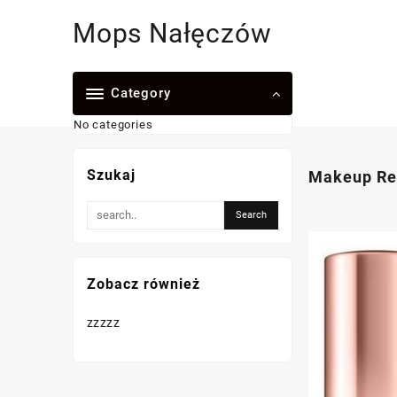
Skip
Mops Nałęczów
to
content
Category
No categories
Szukaj
Makeup Rev
Zobacz również
zzzzz