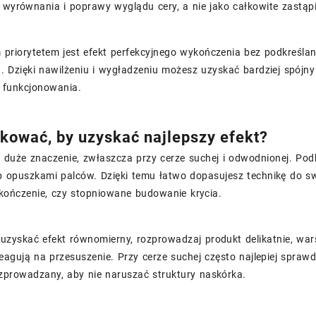
 wyrównania i poprawy wyglądu cery, a nie jako całkowite zastąpie
 priorytetem jest efekt perfekcyjnego wykończenia bez podkreśla
u. Dzięki nawilżeniu i wygładzeniu możesz uzyskać bardziej spój
 funkcjonowania.
ikować, by uzyskać najlepszy efekt?
a duże znaczenie, zwłaszcza przy cerze suchej i odwodnionej. Po
 opuszkami palców. Dzięki temu łatwo dopasujesz technikę do swoi
ykończenie, czy stopniowane budowanie krycia.
 uzyskać efekt równomierny, rozprowadzaj produkt delikatnie, war
reagują na przesuszenie. Przy cerze suchej często najlepiej spraw
ozprowadzany, aby nie naruszać struktury naskórka.