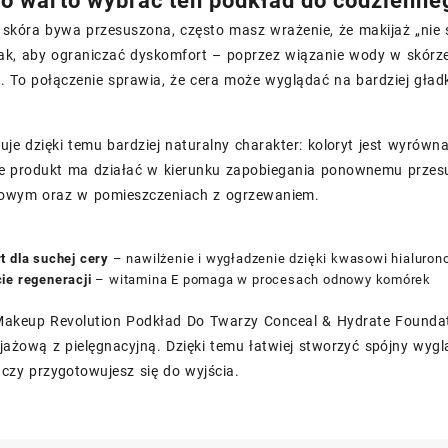
o warto wybrać ten podkład do codzienne
 skóra bywa przesuszona, często masz wrażenie, że makijaż „nie s
ak, aby ograniczać dyskomfort – poprzez wiązanie wody w skórze
. To połączenie sprawia, że cera może wyglądać na bardziej gład
uje dzięki temu bardziej naturalny charakter: koloryt jest wyrówna
e produkt ma działać w kierunku zapobiegania ponownemu przesus
mowym oraz w pomieszczeniach z ogrzewaniem.
t dla suchej cery
– nawilżenie i wygładzenie dzięki kwasowi hialuro
ie regeneracji
– witamina E pomaga w procesach odnowy komórek
Makeup Revolution Podkład Do Twarzy Conceal & Hydrate Foundati
jażową z pielęgnacyjną. Dzięki temu łatwiej stworzyć spójny wyglą
 czy przygotowujesz się do wyjścia.