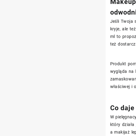
Makeup 
odwodni
Jeśli Twoja 
kryje, ale t
ml to propo
też dostarcz
Produkt pom
wygląda na 
zamaskowane
właściwej i
Co daje
W pielęgnac
który działa
a makijaż le