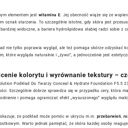
nym elementem jest
witamina E
. Jej obecność wiąże się ze wspie
m oznak starzenia. To szczególnie istotne, gdy skóra jest przes
 bardziej widoczne, a bariera hydrolipidowa słabiej radzi sobie z
ad nie tylko poprawia wygląd, ale też pomaga skórze odzyskać ko
, które wygląda naturalnie i „żywo”, a jednocześnie jest estetyc
icenie kolorytu i wyrównanie tekstury – 
lution Podkład Do Twarzy Conceal & Hydrate Foundation F5.5 2
ości. Szczególnie dobrze sprawdza się w przypadku cery, która m
odnienie i pomaga ograniczać efekt „wysuszonego” wyglądu maki
skazuje, że podkład może pomóc w ukryciu m.in.
przebarwień
,
ro
stkowym. Warto jednak pamiętać, że skóra każdej osoby reaguje i