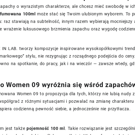
z zapachy o wyrazistym charakterze, ale chcesz mieć swobodę w 
rfumowana 100ml
może stać się Twoim ulubionym wyborem. To pro
lu: raz stawiają na subtelność, innym razem wybierają mocniejsz
ie wrażenie luksusowego brzmienia zapachu oraz wygodę codzien
IN LAB. tworzy kompozycje inspirowane wysokopółkowymi trenda
markowego” stylu, nie rezygnując z rozsądnego podejścia do ceny
no na spotkanie, do pracy, jak i na wieczór — zawsze wtedy, gdy
o Women 09 wyróżnia się wśród zapachó
owana Women 09 to propozycja dla tych, którzy nie lubią nudy 
współgrać z różnymi sytuacjami i pozwalać na zmianę charakteru 
spiera codzienną pewność siebie, a jednocześnie nie przytłacza.
m jest także
pojemność 100 ml
. Takie rozwiązanie jest szczególn