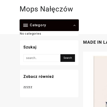
Skip
Mops Nałęczów
to
content
Category
No categories
MADE IN L
Szukaj
Zobacz również
zzzzz