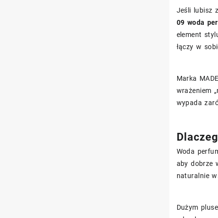
Jeśli lubis
09 woda pe
element sty
łączy w sob
Marka MADE 
wrażeniem „
wypada zarów
Dlaczeg
Woda perfum
aby dobrze 
naturalnie w
Dużym pluse