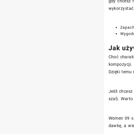
gdy chcesz m
wykorzystać
Zapach
Wygodn
Jak uży
Choć charakt
kompozycji. 
Dzięki temu 
Jeśli chcesz
szal). Warto
Women 09 sp
dawkę, a wie