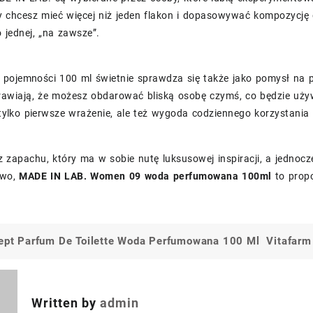
y chcesz mieć więcej niż jeden flakon i dopasowywać kompozycję 
 jednej, „na zawsze”.
pojemności 100 ml świetnie sprawdza się także jako pomysł na p
awiają, że możesz obdarować bliską osobę czymś, co będzie używ
e tylko pierwsze wrażenie, ale też wygoda codziennego korzystani
z zapachu, który ma w sobie nutę luksusowej inspiracji, a jednoc
owo,
MADE IN LAB. Women 09 woda perfumowana 100ml
to propo
Sept Parfum De Toilette Woda Perfumowana 100 Ml
Vitafarm
a
Written by
admin