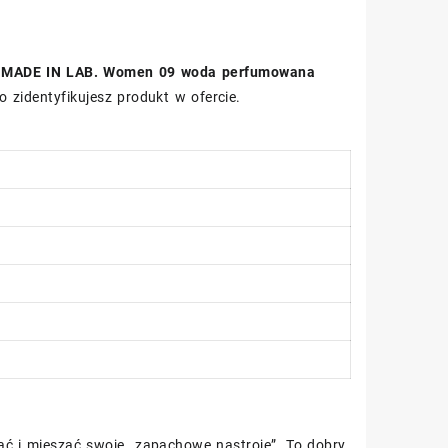
.
MADE IN LAB. Women 09 woda perfumowana
 zidentyfikujesz produkt w ofercie.
ć i mieszać swoje „zapachowe nastroje”. To dobry