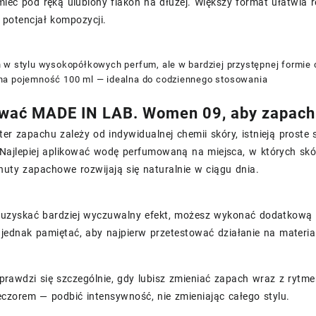
ieć pod ręką ulubiony flakon na dłużej. Większy format ułatwia 
 potencjał kompozycji.
 w stylu wysokopółkowych perfum, ale w bardziej przystępnej formie
a pojemność 100 ml — idealna do codziennego stosowania
wać MADE IN LAB. Women 09, aby zapach 
er zapachu zależy od indywidualnej chemii skóry, istnieją prost
Najlepiej aplikować wodę perfumowaną na miejsca, w których skóra
nuty zapachowe rozwijają się naturalnie w ciągu dnia.
 uzyskać bardziej wyczuwalny efekt, możesz wykonać dodatkową ap
 jednak pamiętać, aby najpierw przetestować działanie na materia
rawdzi się szczególnie, gdy lubisz zmieniać zapach wraz z rytm
czorem — podbić intensywność, nie zmieniając całego stylu.