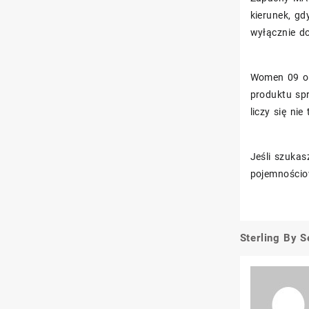
kierunek, gd
wyłącznie do
Women 09 o 
produktu spr
liczy się ni
Jeśli szukas
pojemności
Sterling By 
Nawigacj
wpisu