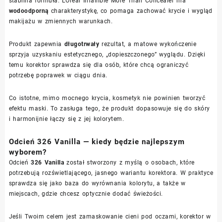
stabilna formuła. L’Oreal Infallible More Than Concealer ma
wodoodporną
charakterystykę, co pomaga zachować krycie i wygląd
makijażu w zmiennych warunkach.
Produkt zapewnia
długotrwały
rezultat, a matowe wykończenie
sprzyja uzyskaniu estetycznego, „dopieszczonego” wyglądu. Dzięki
temu korektor sprawdza się dla osób, które chcą ograniczyć
potrzebę poprawek w ciągu dnia.
Co istotne, mimo mocnego krycia, kosmetyk nie powinien tworzyć
efektu maski. To zasługa tego, że produkt dopasowuje się do skóry
i harmonijnie łączy się z jej kolorytem.
Odcień 326 Vanilla — kiedy będzie najlepszym
wyborem?
Odcień
326 Vanilla
został stworzony z myślą o osobach, które
potrzebują rozświetlającego, jasnego wariantu korektora. W praktyce
sprawdza się jako baza do wyrównania kolorytu, a także w
miejscach, gdzie chcesz optycznie dodać świeżości.
Jeśli Twoim celem jest zamaskowanie cieni pod oczami, korektor w