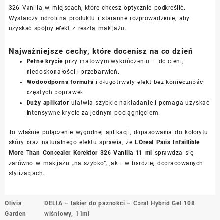
326 Vanilla w miejscach, które chcesz optycznie podkreślić.
Wystarczy odrobina produktu i staranne rozprowadzenie, aby
uzyskać spójny efekt z resztą makijażu.
Najważniejsze cechy, które docenisz na co dzień
Pełne krycie
przy matowym wykończeniu — do cieni,
niedoskonałości i przebarwień.
Wodoodporna formuła
i długotrwały efekt bez konieczności
częstych poprawek.
Duży aplikator
ułatwia szybkie nakładanie i pomaga uzyskać
intensywne krycie za jednym pociągnięciem.
To właśnie połączenie wygodnej aplikacji, dopasowania do kolorytu
skóry oraz naturalnego efektu sprawia, że
L’Oreal Paris Infaillible
More Than Concealer Korektor 326 Vanilla 11 ml
sprawdza się
zarówno w makijażu „na szybko”, jak i w bardziej dopracowanych
stylizacjach.
Nawigacja
Olivia
DELIA – lakier do paznokci – Coral Hybrid Gel 108
wpisu
Garden
wiśniowy, 11ml