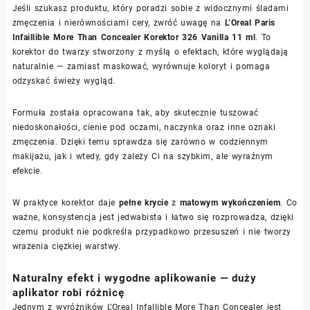
Jeśli szukasz produktu, który poradzi sobie z widocznymi śladami
zmęczenia i nierównościami cery, zwróć uwagę na
L’Oreal Paris
Infaillible More Than Concealer Korektor 326 Vanilla 11 ml
. To
korektor do twarzy stworzony z myślą o efektach, które wyglądają
naturalnie — zamiast maskować, wyrównuje koloryt i pomaga
odzyskać świeży wygląd.
Formuła została opracowana tak, aby skutecznie tuszować
niedoskonałości, cienie pod oczami, naczynka oraz inne oznaki
zmęczenia. Dzięki temu sprawdza się zarówno w codziennym
makijażu, jak i wtedy, gdy zależy Ci na szybkim, ale wyraźnym
efekcie.
W praktyce korektor daje
pełne krycie
z
matowym wykończeniem
. Co
ważne, konsystencja jest jedwabista i łatwo się rozprowadza, dzięki
czemu produkt nie podkreśla przypadkowo przesuszeń i nie tworzy
wrażenia ciężkiej warstwy.
Naturalny efekt i wygodne aplikowanie — duży
aplikator robi różnicę
Jednym z wyróżników L’Oreal Infallible More Than Concealer jest